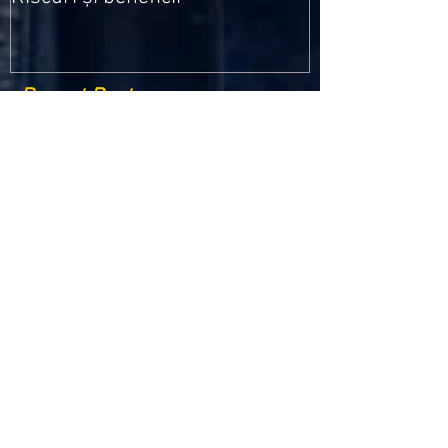
Recent Posts
Criptomonedele și impactul lor asupra
economiei globale: Riscuri și beneficii
Schimbările climatice la nivelul UE: de la
Acordul de la Paris la pachetul Fit for 55
Beneficiile partajării datelor în UE
Klaus Iohannis a găzduit summitul unde 9 șefi de
stat cer mai mulți soldați NATO la granițe
Ucraina crede că războiul cu Rusia ar putea