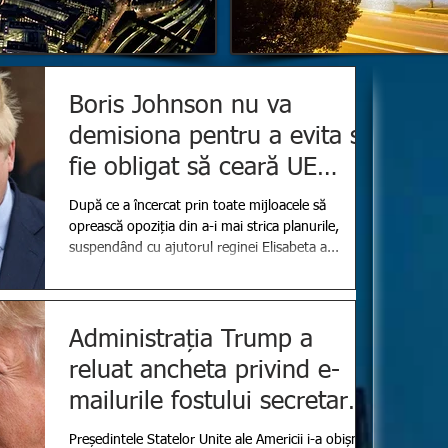
Boris Johnson nu va
demisiona pentru a evita să
fie obligat să ceară UE
amânarea Brexit
După ce a încercat prin toate mijloacele să
oprească opoziția din a-i mai strica planurile,
suspendând cu ajutorul reginei Elisabeta a...
Administrația Trump a
reluat ancheta privind e-
mailurile fostului secretar
de stat Hillary Clinton
Președintele Statelor Unite ale Americii i-a obișnuit