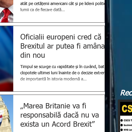
atât pe cetățenii americani cât și pe liderii politici ai
lumii ca de fiecare dată...
Oficialii europeni cred că
Brexitul ar putea fi amânat
din nou
Timpul se scurge cu rapiditate și în curând, bat
clopotele ultimei luni înainte de o decizie extrem
de importantă în istoria modernă a...
Rec
„Marea Britanie va fi
responsabilă dacă nu va
exista un Acord Brexit”