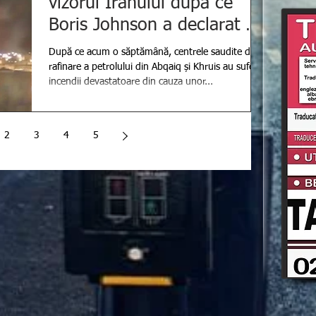
vizorul Iranului după ce
Boris Johnson a declarat că
Teheranul este respo
După ce acum o săptămână, centrele saudite de
rafinare a petrolului din Abqaiq și Khruis au suferit
incendii devastatoare din cauza unor...
2
3
4
5