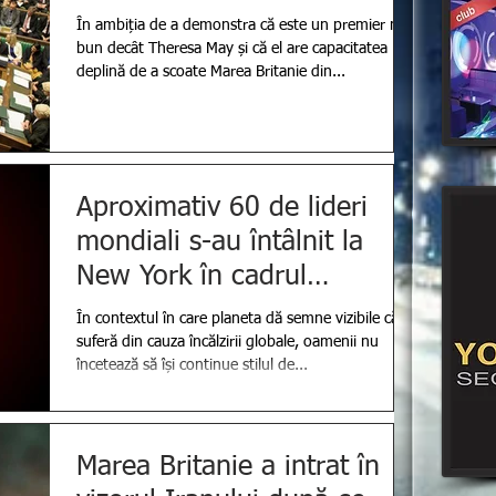
În ambiția de a demonstra că este un premier mai
bun decât Theresa May și că el are capacitatea
deplină de a scoate Marea Britanie din...
Aproximativ 60 de lideri
mondiali s-au întâlnit la
New York în cadrul
Summitul ONU pentru a
În contextul în care planeta dă semne vizibile că
dezbate
suferă din cauza încălzirii globale, oamenii nu
încetează să își continue stilul de...
Marea Britanie a intrat în