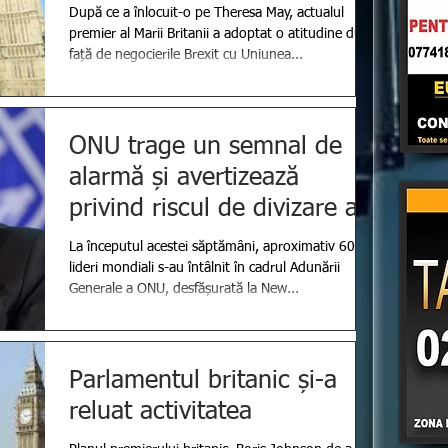
După ce a înlocuit-o pe Theresa May, actualul
premier al Marii Britanii a adoptat o atitudine dură
față de negocierile Brexit cu Uniunea...
ONU trage un semnal de
alarmă și avertizează
privind riscul de divizare a
lumii între puterile mondi
La începutul acestei săptămâni, aproximativ 60 de
lideri mondiali s-au întâlnit în cadrul Adunării
Generale a ONU, desfășurată la New...
Parlamentul britanic și-a
reluat activitatea