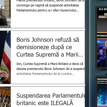
Planul premierului britanic, Boris Johnson de a o
convinge pe regină să suspende activitatea
Parlamentului pentru a-i oferi Guvernului...
Boris Johnson refuză să
demisioneze după ce
Curtea Supremă a Marii
Britanii a decis că
Ieri, Curtea Supremă a Marii Britanii a decis că
suspendarea P
decizia premierului Boris Johnson de a suspenda
activitatea Parlamentului de la Londra...
Suspendarea Parlamentului
britanic este ILEGALĂ