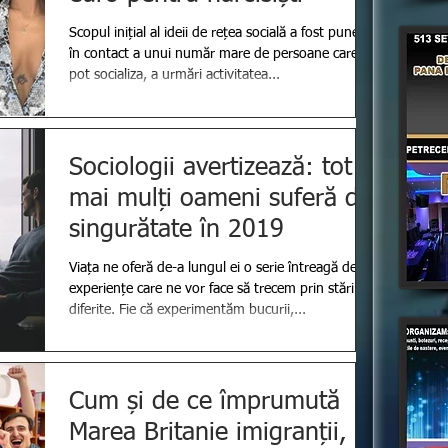
Scopul inițial al ideii de rețea socială a fost punerea
în contact a unui număr mare de persoane care
pot socializa, a urmări activitatea...
Sociologii avertizează: tot
mai mulți oameni suferă de
singurătate în 2019
Viața ne oferă de-a lungul ei o serie întreagă de
experiențe care ne vor face să trecem prin stări
diferite. Fie că experimentăm bucurii,...
Cum și de ce împrumută
Marea Britanie imigranții, să