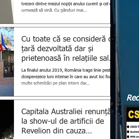
trecerii dintre miezul nopții anului curent și cel care
urmează să vină. Cu gânduri mai...
Cu toate că se consideră o
țară dezvoltată dar și
prietenoasă în relațiile sale
externe, România nu
La finalul anului 2019, România trage linie peste
doisperezece luni intense în care au avut loc foarte
multe schimbări pe plan intern dar...
Rec
Capitala Australiei renunță
la show-ul de artificii de
Revelion din cauza