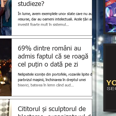
studieze?
În lume, avem exemplele unor state care nu au
resurse, dar au oameni intelectuali. Acele țări au
investit foarte mult în sistemul...
69% dintre români au
admis faptul că se roagă
cel puțin o dată pe zi
Nelipsitele iconițe din portofele, rozariile lipite de
parbrizul mașinii, închinarea în dreptul unei
biserici, baterea în lemn când aud...
Cititorul și sculptorul de