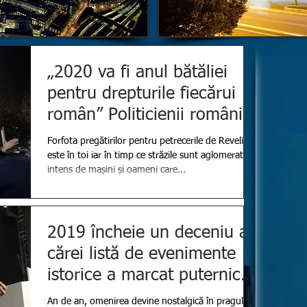
„2020 va fi anul bătăliei
pentru drepturile fiecărui
român” Politicienii români
au bifat în ultima z
Forfota pregătirilor pentru petrecerile de Revelion
este în toi iar în timp ce străzile sunt aglomerate
intens de mașini și oameni care...
2019 încheie un deceniu a
cărei listă de evenimente
istorice a marcat puternic
realitatea omenirii d
An de an, omenirea devine nostalgică în pragul