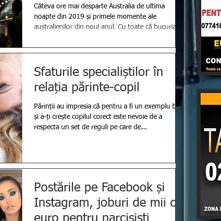
incendiilor masive cu care
Câteva ore mai desparte Australia de ultima
noapte din 2019 și primele momente ale
australienilor din noul anul. Cu toate că bucuria...
Sfaturile specialiștilor în
relația părinte-copil
Părinții au impresia că pentru a fi un exemplu bun
și a-ți crește copilul corect este nevoie de a
respecta un set de reguli pe care de...
Postările pe Facebook și
Instagram, joburi de mii de
euro pentru narcisiști