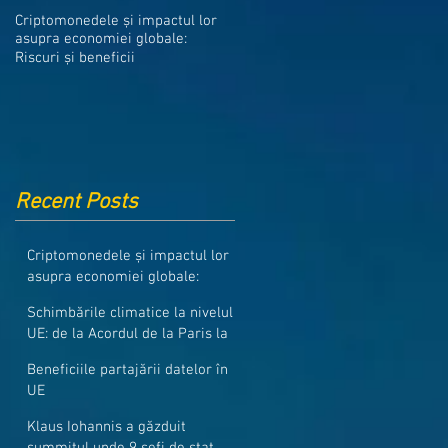
Medicamentele din Romania, cel
Criptomonedele și impactul lor
mai ieftine din intreaga UE
asupra economiei globale:
Riscuri și beneficii
Recent Posts
Criptomonedele și impactul lor
asupra economiei globale:
Riscuri și beneficii
Schimbările climatice la nivelul
UE: de la Acordul de la Paris la
pachetul Fit for 55
Beneficiile partajării datelor în
UE
Klaus Iohannis a găzduit
summitul unde 9 șefi de stat