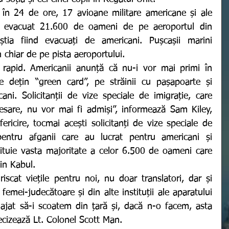
u evacuat 21.600 de oameni de pe aeroportul din 
tia fiind evacuați de americani. Pușcașii marini 
n chiar de pe pista aeroportului.
 dețin “green card”, pe străinii cu pașapoarte și 
ani. Solicitanții de vize speciale de imigrație, care 
sare, nu vor mai fi admiși”, informează
Sam Kiley, 
ericire, tocmai acești solicitanți de vize speciale de 
ntru afganii care au lucrat pentru americani și 
stituie vasta majoritate a celor 6.500 de oameni care 
in Kabul.
femei-judecătoare și din alte instituții ale aparatului 
at să-i scoatem din țară și, dacă n-o facem, asta 
ecizează Lt. Colonel Scott Man. 