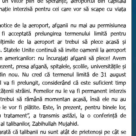
un viitor plin de speranțe, aeroportul din capitala 
nație interzisă pentru cei care vor să scape cu viața 
 
 acceptată prelungirea termenului limită pentru 
ulțimile de la aeroport ar trebui să plece acasă și 
ă. Statele Unite continuă să invite oamenii la aeroport 
 americanilor: nu încurajați afganii să plece! Avem 
zent, presa afgană, spitalele, școlile, universitățile și 
 din nou. Nu cred că termenul limită de 31 august 
 va fi prelungit, considerând că este suficient timp 
ățenii străini. Femeilor nu le va fi permanent interzis 
trebui să rămână momentan acasă, însă ele nu au 
e le vor fi plătite. Este, în prezent, pentru binele lor, 
 tratament”, a transmis astăzi, la o conferință de 
al talibanilor, Zabihullah Mujahid. 