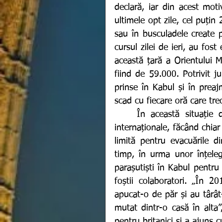
declară, iar din acest mot
ultimele opt zile, cel puțin
sau în busculadele create p
cursul zilei de ieri, au fos
această țară a Orientului Mij
fiind de 59.000. Potrivit ju
prinse în Kabul și în preaj
scad cu fiecare oră care tre
	În această situație disperată, afganii cer insistent ajutorul autorităților 
internaționale, făcând chiar
limită pentru evacuările d
timp, în urma unor înțelege
parașutiști în Kabul pentru 
foștii colaboratori. „În 20
apucat-o de păr și au târât-
mutat dintr-o casă în alta”
pentru britanici și a ajuns cu