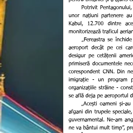
	Potrivit Pentagonului, în 24 de ore, 17 avioane militare americane și ale 
unor națiuni partenere a
Kabul, 12.700 dintre aceș
monitorizează traficul aeria
	„Fereastra se închide rapid. Americanii anunță că nu-i vor mai primi în 
aeroport decât pe cei care
desigur pe cetățenii americ
primiseră documentele nece
corespondent CNN.
Din nef
imigrație - un program pe
organizațiile străine - con
se află deja pe aeroportul d
	„Acești oameni și-au riscat viețile pentru noi, nu doar translatori, dar și 
afgani din trupele speciale, 
guvernamental. Ne-am angaj
ne va bântui mult timp”, pr