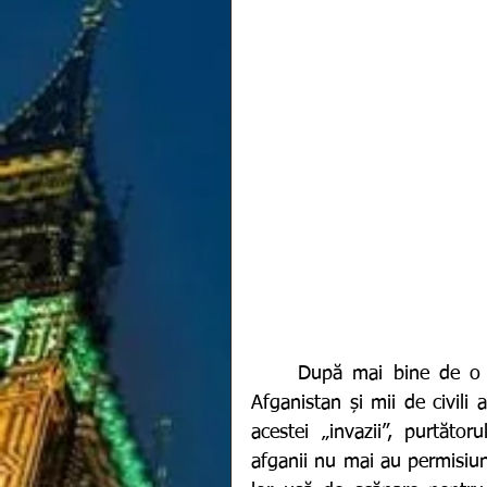
	După mai bine de o săptămână de când talibanii au preluat puterea în 
Afganistan și mii de civili 
acestei „invazii”, purtător
afganii nu mai au permisiun