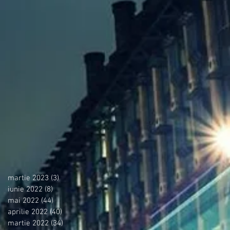
martie 2023
(3)
3 postări
iunie 2022
(8)
8 postări
mai 2022
(44)
44 postări
aprilie 2022
(40)
40 postări
martie 2022
(34)
34 postări