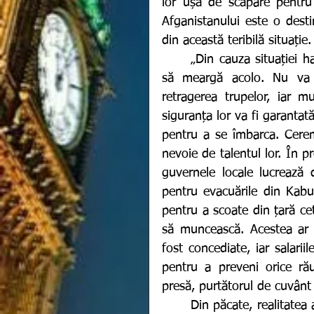
lor ușă de scăpare pentru 
Afganistanului este o desti
din această teribilă situație.
	„Din cauza situației haotice de la aeroport, afganii nu mai au permisiunea 
să meargă acolo. Nu va fi
retragerea trupelor, iar m
siguranța lor va fi garantat
pentru a se îmbarca. Cerem
nevoie de talentul lor. În pre
guvernele locale lucrează
pentru evacuările din Kabul
pentru a scoate din țară cet
să muncească. Acestea ar 
fost concediate, iar salariil
pentru a preveni orice rău
presă, purtătorul de cuvânt 
	Din păcate, realitatea arată că talibanii nu sunt atât de prietenoși pe cât se 