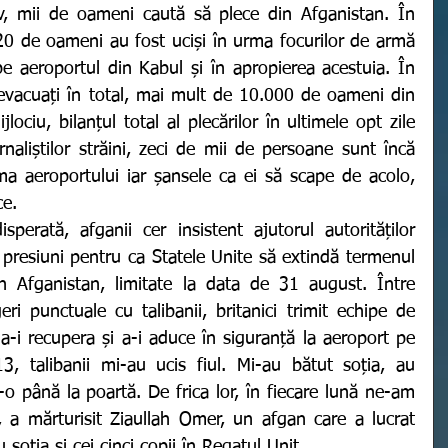
iv, mii de oameni caută să plece din Afganistan. În 
 20 de oameni au fost uciși în urma focurilor de armă 
e aeroportul din Kabul și în apropierea acestuia. În 
t evacuați în total, mai mult de 10.000 de oameni din 
lociu, bilanțul total al plecărilor în ultimele opt zile 
rnaliștilor străini, zeci de mii de persoane sunt încă 
ma aeroportului iar șansele ca ei să scape de acolo, 
ce. 
 presiuni pentru ca Statele Unite să extindă termenul 
in Afganistan, limitate la data de 31 august. Între 
ri punctuale cu talibanii, britanici trimit echipe de 
a-i recupera și a-i aduce în siguranță la aeroport pe 
13, talibanii mi-au ucis fiul. Mi-au bătut soția, au 
o până la poartă. De frica lor, în fiecare lună ne-am 
, a mărturisit Ziaullah Omer, un afgan care a lucrat 
 soția și cei cinci copii în Regatul Unit. 