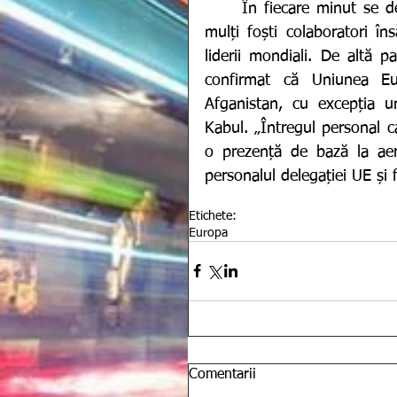
	În fiecare minut se depun eforturi considerabile pentru a evacua cât mai 
mulți foști colaboratori îns
liderii mondiali. De altă 
confirmat că Uniunea Eur
Afganistan, cu excepția uno
Kabul. „Întregul personal c
o prezență de bază la aer
personalul delegației UE și 
Etichete:
Europa
Comentarii