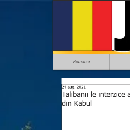
Romania
24 aug. 2021
Talibanii le interzic
din Kabul