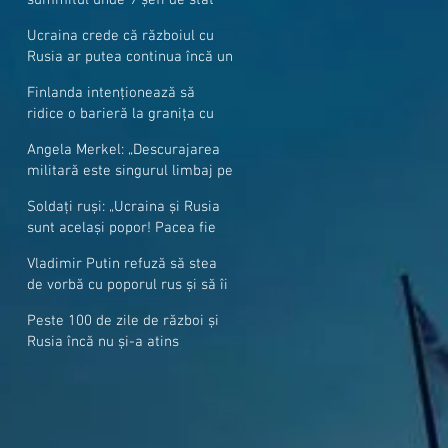
cer mai mulți soldați NATO la
Ucraina crede că războiul cu
granițe
Rusia ar putea continua încă un
an
Finlanda intenționează să
ridice o barieră la granița cu
Rusia
Angela Merkel: „Descurajarea
militară este singurul limbaj pe
care Putin îl înţelege”
Soldați ruși: „Ucraina și Rusia
sunt același popor! Pacea fie
cu voi, frați și surori”
Vladimir Putin refuză să stea
de vorbă cu poporul rus și să îi
răspundă la întrebări
Peste 100 de zile de război și
Rusia încă nu și-a atins
obiectivele sale militare
majore