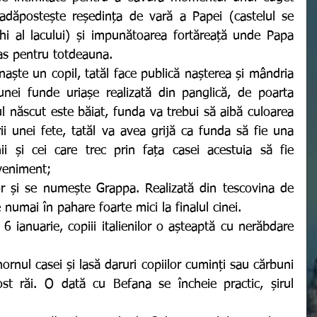
 adăpostește reședința de vară a Papei (castelul se 
i al lacului) și impunătoarea fortăreață unde Papa 
ras pentru totdeauna. 
unei funde uriașe realizată din panglică, de poarta 
l născut este băiat, funda va trebui să aibă culoarea 
rii unei fete, tatăl va avea grijă ca funda să fie una 
enii și cei care trec prin fața casei acestuia să fie 
veniment; 
 numai în pahare foarte mici la finalul cinei. 
ornul casei și lasă daruri copiilor cuminți sau cărbuni 
st răi. O dată cu Befana se încheie practic, șirul 
 