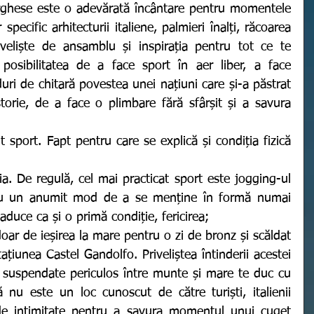
orghese este o adevărată încântare pentru momentele 
ecific arhitecturii italiene, palmieri înalți, răcoarea 
iveliște de ansamblu și inspirația pentru tot ce te 
 posibilitatea de a face sport în aer liber, a face 
duri de chitară povestea unei națiuni care și-a păstrat 
torie, de a face o plimbare fără sfârșit și a savura 
a. De regulă, cel mai practicat sport este jogging-ul 
ru un anumit mod de a se menține în formă numai 
aduce ca și o primă condiție, fericirea; 
ațiunea Castel Gandolfo. Priveliștea întinderii acestei 
e suspendate periculos între munte și mare te duc cu 
ă nu este un loc cunoscut de către turiști, italienii 
 de intimitate pentru a savura momentul unui cuget 