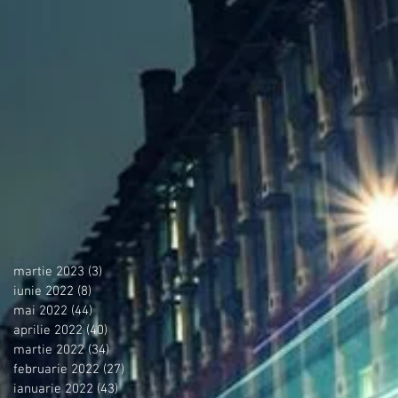
martie 2023
(3)
3 postări
iunie 2022
(8)
8 postări
mai 2022
(44)
44 postări
aprilie 2022
(40)
40 postări
martie 2022
(34)
34 postări
februarie 2022
(27)
27 postări
ianuarie 2022
(43)
43 postări