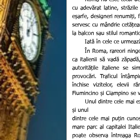
cu adevărat latine, străzil
eșarfe, designeri renumiți, f
servesc cu mândrie cetățeanul
la balcon sau stilul romanti
  	Iată în cele ce urmeaz
	În Roma, rareori ninge. Statisticile spun că se întâmplă o dată la 25 de ani 
ca italienii să vadă zăpadă
autoritățile italiene se s
provocări. Traficul întâmp
închise vizitelor, elevii 
Fiumincino și Ciampino se v
  	Unul dintre cele mai extraordinare locuri de vizitat în Roma este în realitate 
și unul 
dintre cele mai puțin cunosc
mare parc al capitalei Ital
poate observa întreaga Ro