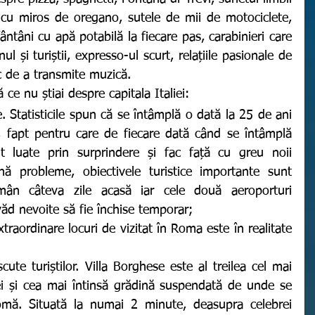
e cu miros de oregano, sutele de mii de motociclete, 
ântâni cu apă potabilă la fiecare pas, carabinieri care 
 și turiștii, expresso-ul scurt, relațiile pasionale de 
c de a transmite muzică. 
ă ce nu știai despre capitala Italiei: 
, fapt pentru care de fiecare dată când se întâmplă 
imt luate prin surprindere și fac față cu greu noii 
ină probleme, obiectivele turistice importante sunt 
rămân câteva zile acasă iar cele două aeroporturi 
ăd nevoite să fie închise temporar; 
ute turiștilor. Villa Borghese este al treilea cel mai 
iei și cea mai întinsă grădină suspendată de unde se 
mă. Situată la numai 2 minute, deasupra celebrei 