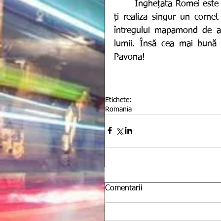
  	Înghețata Romei este cunoscută sub numele de Gelato. Posibilitatea de a-
ți realiza singur un corne
întregului mapamond de a d
lumii. Însă cea mai bună 
Pavona! 
Etichete:
Romania
Comentarii