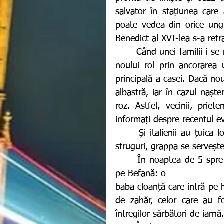
salvator în stațiunea care
poate vedea din orice ungh
Benedict al XVI-lea s-a ret
  	Când unei familii i se naște un copil, tatăl face publică nașterea și mândria 
noului rol prin ancorarea 
principală a casei. Dacă nou
albastră, iar în cazul naște
roz. Astfel, vecinii, priet
informați despre recentul e
  	Și italienii au țuica lor și se numește Grappa. Realizată din tescovina de 
struguri, grappa se servește
  	În noaptea de 5 spre 6 ianuarie, copiii italienilor o așteaptă cu nerăbdare 
pe Befană: o 
baba cloanță care intră pe h
de zahăr, celor care au fo
întregilor sărbători de iarnă.