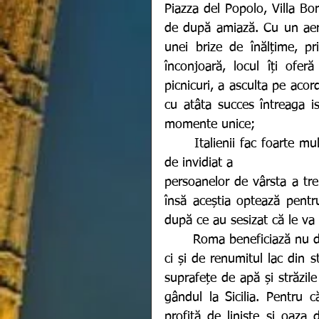
Piazza del Popolo, Villa B
de după amiază. Cu un aer sp
unei brize de înălțime, pr
înconjoară, locul îți oferă
picnicuri, a asculta pe acor
cu atâta succes întreaga is
momente unice; 
 	Italienii fac foarte mult sport. Fapt pentru care se explică și condiția fizică 
de invidiat a 
persoanelor de vârsta a trei
însă aceștia optează pent
după ce au sesizat că le va 
  	Roma beneficiază nu doar de ieșirea la mare pentru o zi de bronz și scăldat 
ci și de renumitul lac din st
suprafețe de apă și străzil
gândul la Sicilia. Pentru c
profită de liniște și oaza