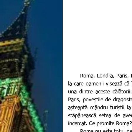
	Roma, Londra, Paris, Madrid și Berlin. Iată topul celor 5 capitale europene 
la care oamenii visează că 
una dintre aceste călători
Paris, poveștile de dragoste
așteaptă mândru turiștii la
stăpânească setea de aven
încercat. Ce promite Roma?
  	Roma nu este totul despre pizza, spaghetti, Fontana di Trevi, sunetul limbii 