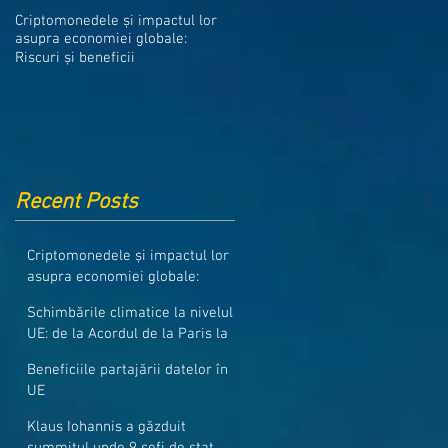
Medicamentele din Romania, cel
Criptomonedele și impactul lor
mai ieftine din intreaga UE
asupra economiei globale:
Riscuri și beneficii
Recent Posts
Criptomonedele și impactul lor
asupra economiei globale:
Riscuri și beneficii
Schimbările climatice la nivelul
UE: de la Acordul de la Paris la
pachetul Fit for 55
Beneficiile partajării datelor în
UE
Klaus Iohannis a găzduit
summitul unde 9 șefi de stat