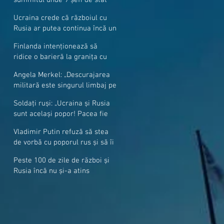
cer mai mulți soldați NATO la
Ucraina crede că războiul cu
granițe
Rusia ar putea continua încă un
an
Finlanda intenționează să
ridice o barieră la granița cu
Rusia
Angela Merkel: „Descurajarea
militară este singurul limbaj pe
care Putin îl înţelege”
Soldați ruși: „Ucraina și Rusia
sunt același popor! Pacea fie
cu voi, frați și surori”
Vladimir Putin refuză să stea
de vorbă cu poporul rus și să îi
răspundă la întrebări
Peste 100 de zile de război și
Rusia încă nu și-a atins
obiectivele sale militare
majore