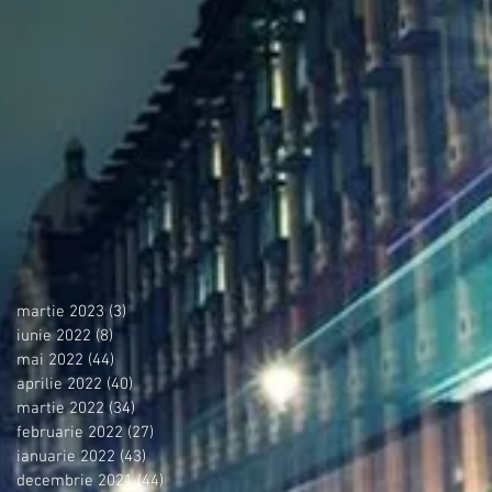
martie 2023
(3)
3 postări
iunie 2022
(8)
8 postări
mai 2022
(44)
44 postări
aprilie 2022
(40)
40 postări
martie 2022
(34)
34 postări
februarie 2022
(27)
27 postări
ianuarie 2022
(43)
43 postări
decembrie 2021
(44)
44 postări