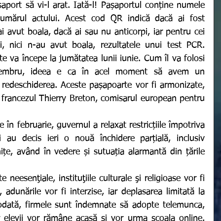
ort să vi-l arat. Iată-l! Pașaportul conține numele 
numărul actului. Acest cod QR indică dacă ai fost 
ai avut boala, dacă ai sau nu anticorpi, iar pentru cei 
i, nici n-au avut boala, rezultatele unui test PCR. 
e va începe la jumătatea lunii iunie. Cum îl va folosi 
membru, ideea e ca în acel moment să avem un 
redeschiderea. Aceste pașapoarte vor fi armonizate, 
s francezul Thierry Breton, comisarul european pentru 
ii au decis ieri o nouă închidere parțială, inclusiv 
ițe, având în vedere și sutuația alarmantă din țările 
, adunările vor fi interzise, iar deplasarea limitată la 
odată, firmele sunt îndemnate să adopte telemunca, 
ar elevii vor rămâne acasă şi vor urma şcoala online. 