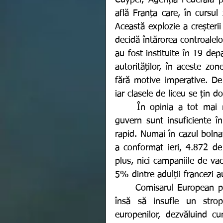
Cuyper, Agenția Federală pe
află Franța care, în cursul
Această explozie a creșterii
decidă întărorea controalelor
au fost instituite în 19 depa
autorităților, în aceste zo
fără motive imperative. De 
iar clasele de liceu se țin d
	În opinia a tot mai mulți medici francezi, restricțiile parțiale impuse de 
guvern sunt insuficiente în
rapid. Numai în cazul bolnav
a conformat ieri, 4.872 de
plus, nici campaniile de vac
5% dintre adulții francezi 
	Comisarul European pentru piața internă, francezul Thierry Breton, a ținut 
însă să insufle un strop
europenilor, dezvăluind cu