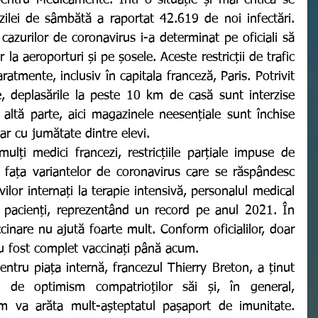
ntru Medicamente. Într-o situație și mai critică se 
 zilei de sâmbătă a raportat 42.619 de noi infectări. 
 cazurilor de coronavirus i-a determinat pe oficiali să 
 la aeroporturi și pe șosele. Aceste restricții de trafic 
ratmente, inclusiv în capitala franceză, Paris. Potrivit 
ne, deplasările la peste 10 km de casă sunt interzise 
altă parte, aici magazinele neesențiale sunt închise 
oar cu jumătate dintre elevi. 
 fața variantelor de coronavirus care se răspândesc 
ilor internați la terapie intensivă, personalul medical 
 pacienți, reprezentând un record pe anul 2021. În 
cinare nu ajută foarte mult. Conform oficialilor, doar 
au fost complet vaccinați până acum. 
 de optimism compatrioților săi și, în general, 
m va arăta mult-așteptatul pașaport de imunitate. 