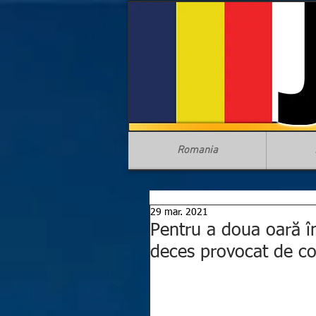
Romania
29 mar. 2021
Pentru a doua oară în
deces provocat de co