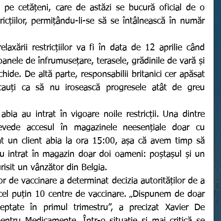
 pe cetățeni, care de astăzi se bucură oficial de o 
ricțiilor, permițându-li-se să se întâlnească în număr 
anele de înfrumusețare, terasele, grădinile de vară și 
hide. De altă parte, responsabilii britanici cer apăsat 
auți ca să nu irosească progresele atât de greu 
evede accesul în magazinele neesențiale doar cu 
 un client abia la ora 15:00, așa că avem timp să 
u intrat în magazin doar doi oameni: poștașul și un 
risit un vânzător din Belgia. 
 cel puțin 10 centre de vaccinare. „Dispunem de doar 
tate în primul trimestru”, a precizat Xavier De 