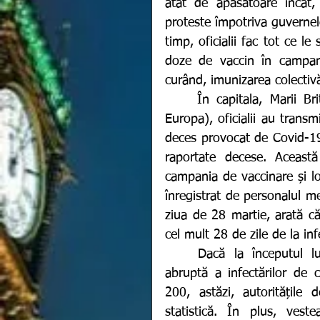
atât de apăsătoare încât,
proteste împotriva guvernelo
timp, oficialii fac tot ce le
doze de vaccin în campani
curând, imunizarea colectivă
	În capitala, Marii Britanii (țara cu cel mai mare ritm de vaccinare din 
Europa), oficialii au transm
deces provocat de Covid-19
raportate decese. Această
campania de vaccinare și lo
înregistrat de personalul me
ziua de 28 martie, arată că
cel mult 28 de zile de la inf
	Dacă la începutul lui februarie, capitala engleză înregistra o creștere 
abruptă a infectărilor de 
200, astăzi, autoritățil
statistică. În plus, veste