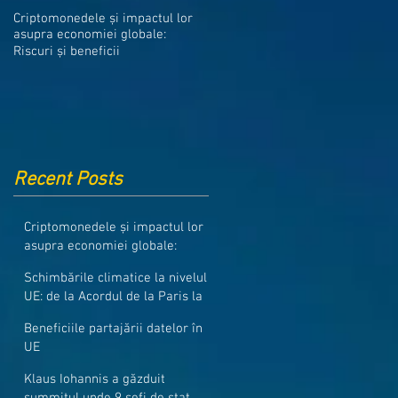
Medicamentele din Romania, cel
Criptomonedele și impactul lor
mai ieftine din intreaga UE
asupra economiei globale:
Riscuri și beneficii
Recent Posts
Criptomonedele și impactul lor
asupra economiei globale:
Riscuri și beneficii
Schimbările climatice la nivelul
UE: de la Acordul de la Paris la
pachetul Fit for 55
Beneficiile partajării datelor în
UE
Klaus Iohannis a găzduit
summitul unde 9 șefi de stat