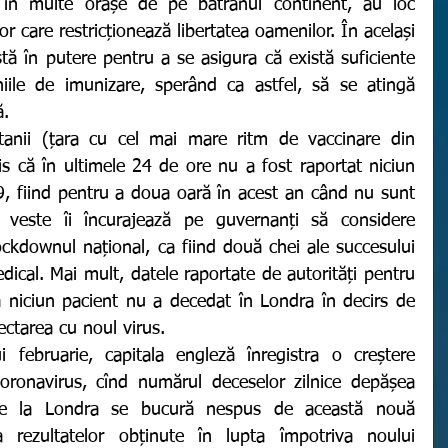
 în multe orașe de pe bătrânul continent, au loc 
r care restricționează libertatea oamenilor. În același 
 stă în putere pentru a se asigura că există suficiente 
ile de imunizare, sperând ca astfel, să se atingă 
. 
is că în ultimele 24 de ore nu a fost raportat niciun 
, fiind pentru a doua oară în acest an când nu sunt 
 veste îi încurajează pe guvernanți să considere 
ckdownul național, ca fiind două chei ale succesului 
dical. Mai mult, datele raportate de autorități pentru 
 niciun pacient nu a decedat în Londra în decirs de 
ectarea cu noul virus. 
coronavirus, cînd numărul deceselor zilnice depășea 
e de la Londra se bucură nespus de această nouă 
a rezultatelor obținute în lupta împotriva noului 