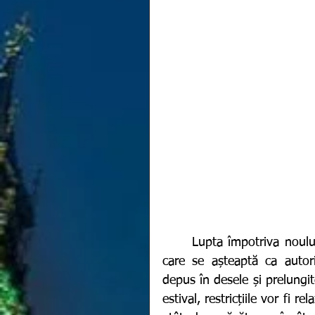
	Lupta împotriva noului coronavirus este umbrită de presiunea europenilor 
care se așteaptă ca autorit
depus în desele și prelungit
estival, restricțiile vor fi 