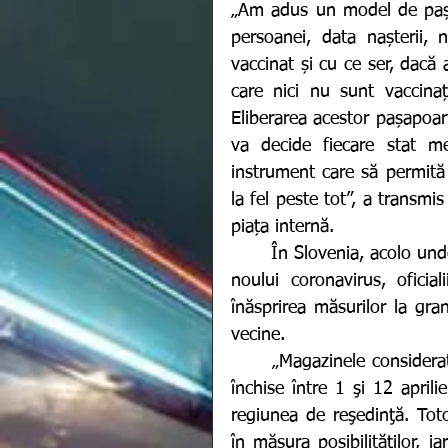
„Am adus un model de pașap
persoanei, data nașterii, 
vaccinat și cu ce ser, dacă 
care nici nu sunt vaccinaț
Eliberarea acestor pașapoart
va decide fiecare stat 
instrument care să permită 
la fel peste tot”, a transmi
piața internă. 
	În Slovenia, acolo unde în februarie, guvernul a relaxat restricțiile împotriva 
noului coronavirus, oficial
înăsprirea măsurilor la gran
vecine. 
	„Magazinele considerate neesenţiale, instituţiile culturale şi religioase vor fi 
închise între 1 şi 12 aprilie
regiunea de reşedinţă. Tot
în măsura posibilităţilor, i