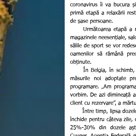
coronavirus îi va bucura și
primă etapă a relaxării rest
de șase persoane. 
	Următoarea etapă a relaxării restricțiilor va fi în data de 12 aprilie când 
magazinele neesențiale, salo
sălile de sport se vor redesc
oamenilor să rămână prec
obținute. 
	În Belgia, în schimb, abia au intrat în vigoare noile restricții. Una dintre 
măsurile noi adoptate pr
programare. „Am programat
vorbim. De azi dimineață a
client cu rezervare”, a mărtu
	Între timp, lipsa dozelor de vaccinare a determinat decizia autorităților de a 
închide pentru câteva zile,
25%-30% din dozele aștep