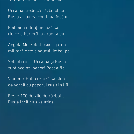
cer mai mulți soldați NATO la
Ucraina crede că războiul cu
granițe
Rusia ar putea continua încă un
an
Finlanda intenționează să
ridice o barieră la granița cu
Rusia
Angela Merkel: „Descurajarea
militară este singurul limbaj pe
care Putin îl înţelege”
Soldați ruși: „Ucraina și Rusia
sunt același popor! Pacea fie
cu voi, frați și surori”
Vladimir Putin refuză să stea
de vorbă cu poporul rus și să îi
răspundă la întrebări
Peste 100 de zile de război și
Rusia încă nu și-a atins
obiectivele sale militare
majore