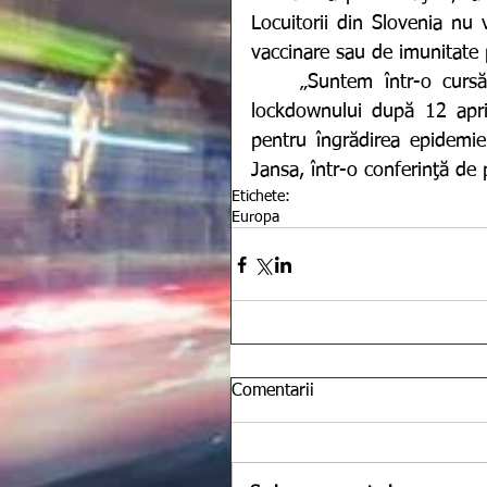
Locuitorii din Slovenia nu 
vaccinare sau de imunitate 
	„Suntem într-o curs
lockdownului după 12 april
pentru îngrădirea epidemiei
Jansa, într-o conferinţă de 
Etichete:
Europa
Comentarii