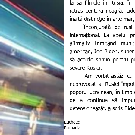
lansa filmele în Rusia, în
retras centura neagră. 
Lid
înaltă distincţie în arte mar
Înconjurată de ruși 
internațional. La apelul p
afirmativ trimițând muniț
american, Joe Biden, super 
să acorde sprijin pentru p
severe Rusiei. 
	„Am vorbit astăzi cu aliaţii şi partenerii pentru a discuta despre războiul 
neprovocat al Rusiei împot
poporul ucrainean, în timp c
de a continua să impune
detensionează”, a scris Bide
Etichete:
Romania