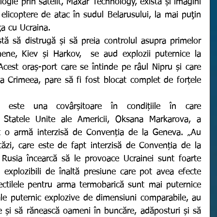
ogie prin satelit, Maxar Technology, există și imagini 
 elicoptere de atac în sudul Belarusului, la mai puţin 
ţa cu Ucraina.
ene, Kiev și Harkov,  se aud explozii puternice la 
Acest oraș-port care se întinde pe râul Nipru și care 
a Crimeea, pare să fi fost blocat complet de forțele 
Statele Unite ale Americii, Oksana Markarova, a 
t o armă interzisă de Convenția de la Geneva. „Au 
ăzi, care este de fapt interzisă de Convenția de la 
usia încearcă să le provoace Ucrainei sunt foarte 
explozibili de înaltă presiune care pot avea efecte 
ectilele pentru arma termobarică sunt mai puternice 
le puternic explozive de dimensiuni comparabile, au 
și să rănească oameni în buncăre, adăposturi și să 