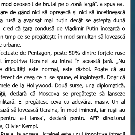
n mod deosebit de brutal pe o zonă largă
”, a spus ea. 
ta rusă a avansat mai puțin decât se aștepta după 
ții cred că țara condusă de Vladimir Putin încearcă o 
 în timp ce se pregătește în mod simultan să lovească 
re urbane. 
 împotriva Ucrainei au intrat în această țară. „Nu 
 dficultăţi este normal, este război. Poate că au 
iferent de ceea ce ni se spune, ei înaintează. Doar că 
lmele de la Hollywood. Două surse, una diplomatică, 
ţii, declară că Moscova se pregăteşte să lanseze 
litară. Ei pregătesc ceva cu adevărat masiv. Un al 
ează să lovească Ucraina, în mod iminent, iar ruşii au 
e pentru a-l lansa”, declară pentru AFP directorul 
e, Olivier Kempf.