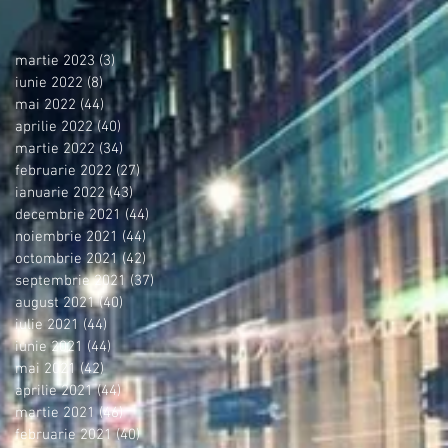
martie 2023
(3)
3 postări
iunie 2022
(8)
8 postări
mai 2022
(44)
44 postări
aprilie 2022
(40)
40 postări
martie 2022
(34)
34 postări
februarie 2022
(27)
27 postări
ianuarie 2022
(43)
43 postări
decembrie 2021
(44)
44 postări
noiembrie 2021
(44)
44 postări
octombrie 2021
(42)
42 postări
septembrie 2021
(37)
37 postări
august 2021
(40)
40 postări
iulie 2021
(44)
44 postări
iunie 2021
(44)
44 postări
mai 2021
(42)
42 postări
aprilie 2021
(44)
44 postări
martie 2021
(46)
46 postări
februarie 2021
(40)
40 postări