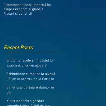
Medicamentele din Romania, cel
Criptomonedele și impactul lor
mai ieftine din intreaga UE
asupra economiei globale:
Riscuri și beneficii
Recent Posts
Criptomonedele și impactul lor
asupra economiei globale:
Riscuri și beneficii
Schimbările climatice la nivelul
UE: de la Acordul de la Paris la
pachetul Fit for 55
Beneficiile partajării datelor în
UE
Klaus Iohannis a găzduit
summitul unde 9 șefi de stat