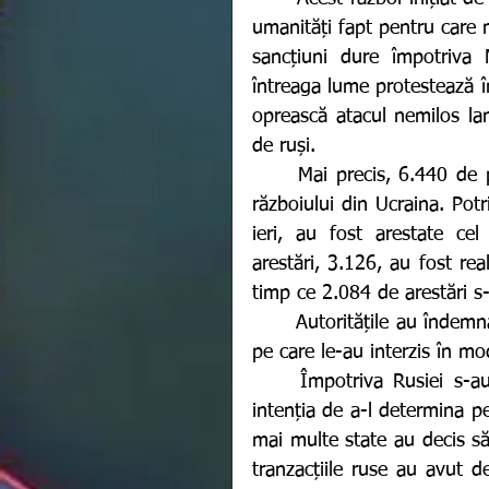
umanități fapt pentru care m
sancțiuni dure împotriva
întreaga lume protestează în
oprească atacul nemilos lan
de ruși.
	Mai precis, 6.440 de persoane au fost arestate după protestele împotriva 
războiului din Ucraina. Potr
ieri, au fost arestate ce
arestări, 3.126, au fost rea
timp ce 2.084 de arestări s
	Autoritățile au îndemnat populația să nu participe la mitinguri neautorizate, 
pe care le-au interzis în m
	Împotriva Rusiei s-au aliat mai multe țări și instituții, sancționând-o cu 
intenția de a-l determina p
mai multe state au decis să 
tranzacțiile ruse au avut d