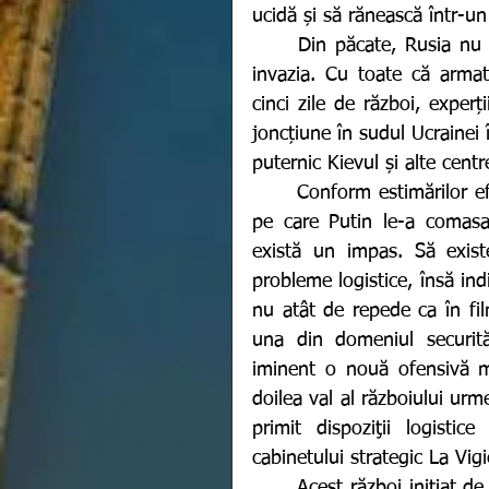
ucidă și să rănească într-u
	Din păcate, Rusia nu are de gând nici să oprească și nici să încetinească 
invazia. Cu toate că arma
cinci zile de război, exper
joncțiune în sudul Ucrainei
puternic Kievul și alte cent
	Conform estimărilor efectuate de Pentagon, peste 50% dintre forțele ruse 
pe care Putin le-a comasat
există un impas. Să existe
probleme logistice, însă ind
nu atât de repede ca în fi
una din domeniul securită
iminent o nouă ofensivă mi
doilea val al războiului urm
primit dispoziţii logistic
cabinetului strategic La Vigi
	Acest război inițiat de Rusia, la adresa Ucrainei este unul împotriva întregii 