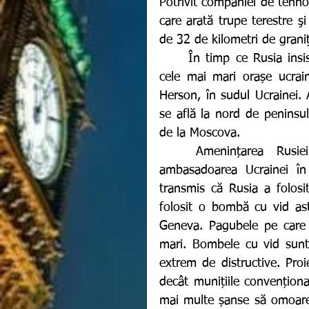
Potrivit companiei de tehnol
care arată trupe terestre şi
de 32 de kilometri de grani
	În timp ce Rusia insistă să distrugă și să preia controlul asupra primelor 
cele mai mari orașe ucrain
Herson, în sudul Ucrainei. 
se află la nord de peninsul
de la Moscova. 
	Amenințarea Rusiei este una covârșitoare în condițiile în care 
ambasadoarea Ucrainei în 
transmis că Rusia a folosi
folosit o bombă cu vid ast
Geneva. Pagubele pe care R
mari. Bombele cu vid sunt 
extrem de distructive. 
Proi
decât munițiile convenționa
mai multe șanse să omoare 