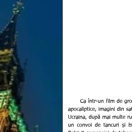
	Ca într-un film de groază, unde spaima și teroarea devin din ce în ce mai 
apocaliptice, imagini din sa
Ucraina, după mai multe rund
un convoi de tancuri și bl