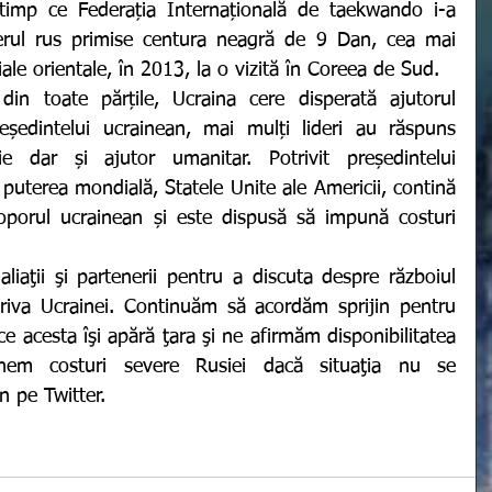
 timp ce Federația Internațională de taekwando i-a 
erul rus primise centura neagră de 9 Dan, cea mai 
ţiale orientale, în 2013, la o vizită în Coreea de Sud.
din toate părțile, Ucraina cere disperată ajutorul 
reședintelui ucrainean, mai mulți lideri au răspuns 
ie dar și ajutor umanitar. Potrivit președintelui 
puterea mondială, Statele Unite ale Americii, contină 
oporul ucrainean și este dispusă să impună costuri 
riva Ucrainei. Continuăm să acordăm sprijin pentru 
e acesta îşi apără ţara şi ne afirmăm disponibilitatea 
m costuri severe Rusiei dacă situaţia nu se 
n pe Twitter. 