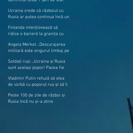
cer mai mulți soldați NATO la
Ucraina crede că războiul cu
granițe
Rusia ar putea continua încă un
an
Finlanda intenționează să
ridice o barieră la granița cu
Rusia
Angela Merkel: „Descurajarea
militară este singurul limbaj pe
care Putin îl înţelege”
Soldați ruși: „Ucraina și Rusia
sunt același popor! Pacea fie
cu voi, frați și surori”
Vladimir Putin refuză să stea
de vorbă cu poporul rus și să îi
răspundă la întrebări
Peste 100 de zile de război și
Rusia încă nu și-a atins
obiectivele sale militare
majore