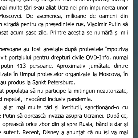
ai multe țări s-au aliat Ucrainei prin impunerea unor 
 Moscovei. De asemenea, milioane de oameni din 
 stradă pentru ca președintele rus, Vladimir Putin să 
sat acum șase zile. Printre aceștia se numără și mii 
ivit portalului pentru drepturi civile OVD-Info, numai 
l puțin 413 persoane. 
Aproximativ jumătate dintre 
lizate în timpul protestelor organizate la Moscova, în 
-au produs la Sankt Petersburg.
od repetat, invocând inclusiv pandemia. 
e Putin să oprească invazia asupra Ucrainei. După ce, 
oprească orice zbor din și spre Rusia, băncile dar și 
e suferit. Recent, Disney a anunțat că nu își va mai 