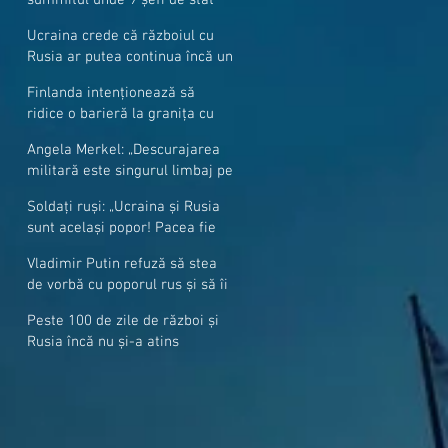
cer mai mulți soldați NATO la
Ucraina crede că războiul cu
granițe
Rusia ar putea continua încă un
an
Finlanda intenționează să
ridice o barieră la granița cu
Rusia
Angela Merkel: „Descurajarea
militară este singurul limbaj pe
care Putin îl înţelege”
Soldați ruși: „Ucraina și Rusia
sunt același popor! Pacea fie
cu voi, frați și surori”
Vladimir Putin refuză să stea
de vorbă cu poporul rus și să îi
răspundă la întrebări
Peste 100 de zile de război și
Rusia încă nu și-a atins
obiectivele sale militare
majore