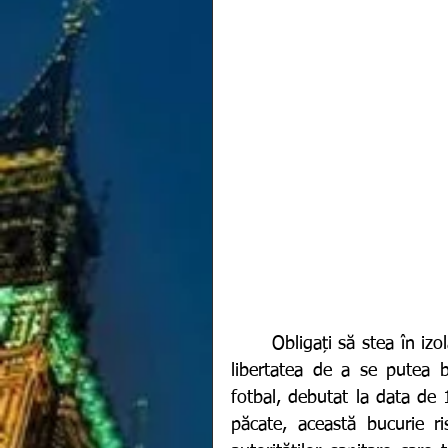
	Obligați să stea în izolare mai bine de 1 an de zile, oamenii resimt din plin 
libertatea de a se putea 
fotbal, debutat la data de 1
păcate, această bucurie ri