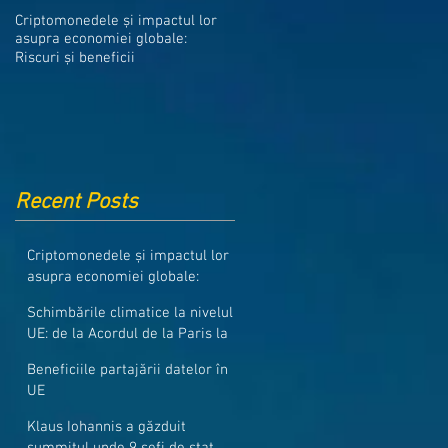
Medicamentele din Romania, cel
Criptomonedele și impactul lor
mai ieftine din intreaga UE
asupra economiei globale:
Riscuri și beneficii
Recent Posts
Criptomonedele și impactul lor
asupra economiei globale:
Riscuri și beneficii
Schimbările climatice la nivelul
UE: de la Acordul de la Paris la
pachetul Fit for 55
Beneficiile partajării datelor în
UE
Klaus Iohannis a găzduit
summitul unde 9 șefi de stat