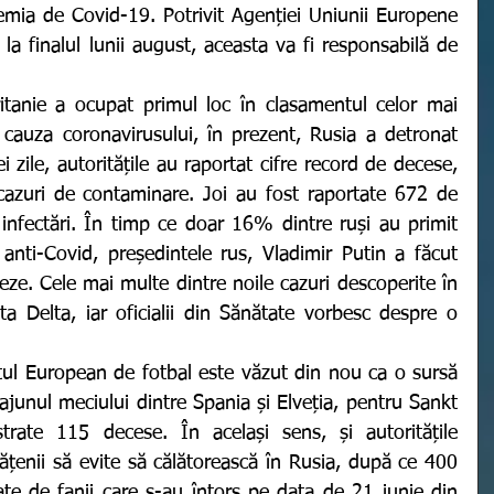
demia de Covid-19. Potrivit Agenției Uniunii Europene 
la finalul lunii august, aceasta va fi responsabilă de 
 cauza coronavirusului, în prezent, Rusia a detronat 
i zile, autoritățile au raportat cifre record de decese, 
zuri de contaminare. Joi au fost raportate 672 de 
nfectări. În timp ce doar 16% dintre ruși au primit 
ti-Covid, președintele rus, Vladimir Putin a făcut 
ze. Cele mai multe dintre noile cazuri descoperite în 
 Delta, iar oficialii din Sănătate vorbesc despre o 
junul meciului dintre Spania și Elveția, pentru Sankt 
trate 115 decese. În același sens, și autoritățile 
tățenii să evite să călătorească în Rusia, după ce 400 
te de fanii care s-au întors pe data de 21 iunie din 