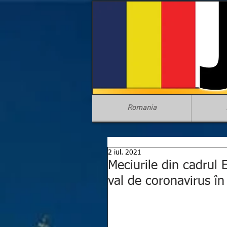
Romania
2 iul. 2021
Meciurile din cadrul
val de coronavirus î