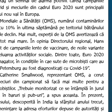
 trag un semnal de alarmă potrivit căreia campaniile 
id și meciurile din cadrul Euro 2020 sunt principalii 
ui nou val în Europa. 
cu 10% în ultima săptămână pe teritoriul bătrânului 
e declin. Mai mult, experții de la OMS avertizează că 
tot mai mare. În opinia Directorului regional, Hans 
t de campaniile lente de vaccinare, de noile variante 
luarea activităților sociale. Dintre toate, Euro 2020 
gator, în condițiile în cae sute de microbiști care au 
 Petersburg au fost diagnosticați cu Covid-19”. 
eciuri din campionat să facă mai multe pentru a 
biștilor. „Trebuie monitorizat ce se întâmplă în jurul 
 în baruri și pub-uri”, a spus aceasta. În prezent, 
ului, descoperită în India la sfârșitul anului trecut, 
nințare la adresa eforturilor depuse de autorități și 