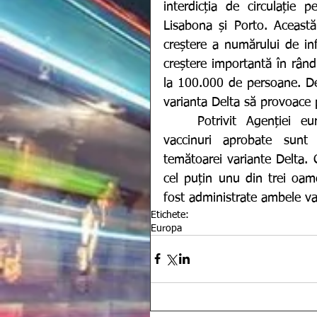
interdicția de circulație p
Lisabona și Porto. Această
creștere a numărului de infe
creștere importantă în rându
la 100.000 de persoane. De 
varianta Delta să provoace 
	Potrivit Agenției europene a medicamentului (EMA), două doze de 
vaccinuri aprobate sunt 
temătoarei variante Delta. C
cel puțin unu din trei oam
fost administrate ambele vac
Etichete:
Europa