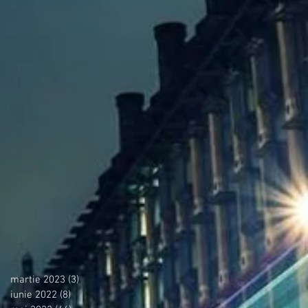
martie 2023
(3)
3 postări
iunie 2022
(8)
8 postări