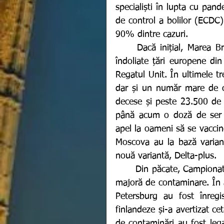
specialiști în lupta cu pan
de control a bolilor (ECDC) 
90% dintre cazuri. 
	Dacă inițial, Marea Britanie a ocupat primul loc în clasamentul celor mai 
îndoliate țări europene din
Regatul Unit. În ultimele tre
dar și un număr mare de ca
decese și peste 23.500 de i
până acum o doză de ser an
apel la oameni să se vaccine
Moscova au la bază varianta
nouă variantă, Delta-plus. 
	Din păcate, Campionatul European de fotbal este văzut din nou ca o sursă 
majoră de contaminare. În a
Petersburg au fost înregis
finlandeze și-a avertizat ce
de contaminări au fost lega