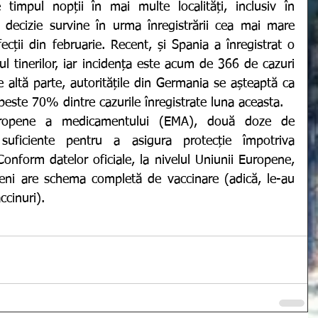
e timpul nopții în mai multe localități, inclusiv în 
 decizie survine în urma înregistrării cea mai mare 
cții din februarie. Recent, și Spania a înregistrat o 
l tinerilor, iar incidența este acum de 366 de cazuri 
altă parte, autoritățile din Germania se așteaptă ca 
peste 70% dintre cazurile înregistrate luna aceasta. 
suficiente pentru a asigura protecție împotriva 
onform datelor oficiale, la nivelul Uniunii Europene, 
eni are schema completă de vaccinare (adică, le-au 
cinuri). 