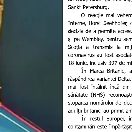
Sankt Petersburg. 
	O reacție mai vehementă vine totuși din partea Ministrului german de 
Interne, Horst Seehhofer, c
decizia de a permite acces
și pe Wembley, pentru semif
Scoția a transmis la mij
coronavirus au fost asociat
18 iunie, inclusiv 397 de mi
	În Marea Britanie, autoritățile și-au exprimat îngrijorarea cu privire la 
răspândirea variantei Delta
mai fost întâlnit încă din
sănătate (NHS) recunoaște
stoparea numărului de dec
adulții britanici au primit 
	În restul Europei, îngrijorarea cu privire la apariția unui nou val de 
contaminări este împărtășită