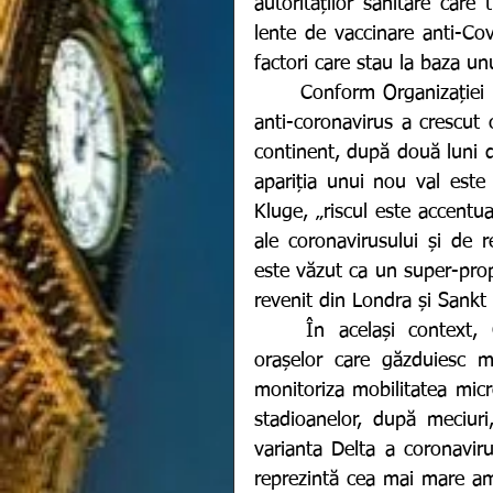
autorităților sanitare care
lente de vaccinare anti-Cov
factori care stau la baza un
	Conform Organizației Mondiale a Sănătății (OMS), numărul contaminărilor 
anti-coronavirus a crescut 
continent, după două luni d
apariția unui nou val este 
Kluge, „riscul este accentua
ale coronavirusului și de re
este văzut ca un super-propa
revenit din Londra și Sankt
	În același context, Catherine Smallwood, reprezentant OMS, a cerut 
orașelor care găzduiesc m
monitoriza mobilitatea micro
stadioanelor, după meciuri,
varianta Delta a coronavirus
reprezintă cea mai mare ame