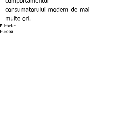
comportamentul 
consumatorului modern de mai 
multe ori. 
Etichete:
Europa
Comentarii
Scrie un comentariu...
Featured Posts