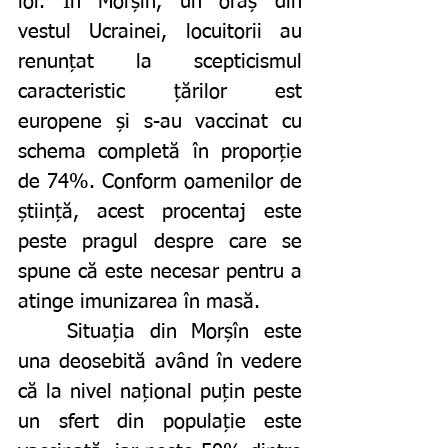
lor. În 
Morșîn, un
 oraș din 
vestul Ucrainei, locuitorii au 
renunțat la scepticismul 
caracteristic țărilor est 
europene și s-au vaccinat cu 
schema completă în proporție 
de 74%. Conform oamenilor de 
știință, acest procentaj este 
peste pragul despre care se 
spune că este necesar pentru a 
atinge imunizarea în masă. 
	Situația din Morșîn este 
una deosebită având în vedere 
că
la nivel național puțin peste 
un sfert din populație este 