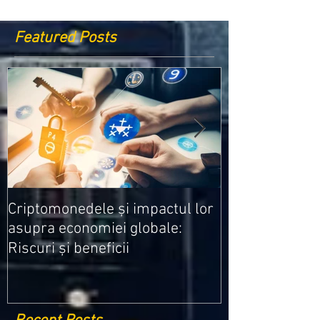
Featured Posts
Medicamentele
Criptomonedele și impactul lor
cele mai ieftin
asupra economiei globale:
Riscuri și beneficii