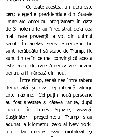
oricărei estimări. 
             Cu toate acestea, un lucru este 
cert: alegerile prezidențiale din Statele 
Unite ale Americii, programate în data 
de 3 noiembrie au înregistrat deja cea 
mai mare prezență la vot din ultimul 
secol. În acelasi sens, americanii fie 
sunt nerăbdători să scape de Trump, fie 
sunt din ce în ce mai convinși că acesta 
este eroul de care America are nevoie 
pentru a fi măreață din nou. 
        Între timp, tensiunea între tabera 
democrată și cea republicană atinge 
cote maxime.  Cel puţin nouă persoane 
au fost arestate şi câteva rănite, după 
ciocniri în Times Square, aseară. 
Susţinătorii preşedintelui Trump s-au 
adunat la kilometrul zero al New York-
ului, dar imediat s-au mobilizat şi 