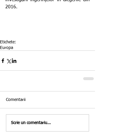
investigării ingerințelor în alegerile din 
2016.
Etichete:
Europa
Comentarii
Scrie un comentariu...