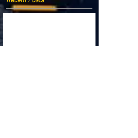
Recent Posts
Criptomonedele și impactul lor asupra
economiei globale: Riscuri și beneficii
Schimbările climatice la nivelul UE: de la
Acordul de la Paris la pachetul Fit for 55
Beneficiile partajării datelor în UE
Klaus Iohannis a găzduit summitul unde 9 șefi de
stat cer mai mulți soldați NATO la granițe
Ucraina crede că războiul cu Rusia ar putea
continua încă un an
Finlanda intenționează să ridice o barieră la
granița cu Rusia