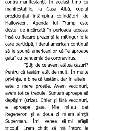
contra-manifestanţi. În același timp cu 
manifestațiile, la Casa Albă, cuplul 
prezidenţial întâmpina colindătorii de 
Halloween. Agenda lui Trump este 
destul de încărcată în perioada aceasta 
însă cu fiecare prezență la mitingurile la 
care participă, liderul american continuă 
să le spună americanilor că “e aproape 
gata” cu pandemia de coronavirus.
            ”Ştiţi de ce avem atâtea cazuri? 
Pentru că testăm atât de mult. În multe 
privinţe, e bine că testăm, dar în altele - 
este o mare prostie. Avem vaccinuri, 
avem tot ce trebuie. Suntem aproape să 
depăşim (criza). Chiar şi fără vaccinuri, 
e aproape gata. Mie mi-au dat 
Regeneron şi a doua zi m-am simţit 
Superman. Îmi venea să-mi sfâşii 
tricoul! Eram chitit să mă întorc la 