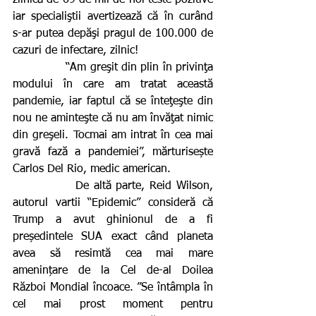
zilnică de 69 de mii de noi teste pozitive 
iar specialiştii avertizează că în curând 
s-ar putea depăşi pragul de 100.000 de 
cazuri de infectare, zilnic! 
              “Am greşit din plin în privinţa 
modului în care am tratat această 
pandemie, iar faptul că se înteţeşte din 
nou ne aminteşte că nu am învăţat nimic 
din greşeli. Tocmai am intrat în cea mai 
gravă fază a pandemiei”, mărturisește 
Carlos Del Rio, medic american. 
             De altă parte, Reid Wilson, 
autorul vartii “Epidemic” consideră că 
Trump a avut ghinionul de a fi 
președintele SUA exact când planeta 
avea să resimtă cea mai mare 
amenințare de la Cel de-al Doilea 
Război Mondial încoace. ”Se întâmpla în 
cel mai prost moment pentru 