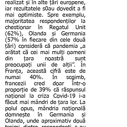
realizat și în alte țări europene, 
iar rezultatele s0au dovedit a fi 
mai optimiste. Spre exemplu, 
majoritatea respondenților la 
chestionar în Regatul Unit 
(62%), Olanda și Germania 
(57% în fiecare din cele două 
țări) consideră că pandemia „a 
arătat că cei mai mulți oameni 
din țara noastră sunt 
preocupați unii de alții”. În 
Franța, această cifră este de 
numai 40%. În scgimb, 
francezii cred doar într-o 
proporție de 39% că răspunsul 
național la criza Covid-19 i-a 
făcut mai mândri de țara lor. La 
polul opus, mândria națională 
domnește în Germania și 
Olanda, unde aproximativ două 