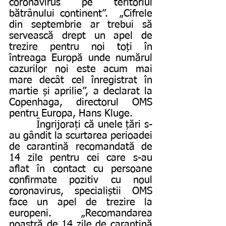
coronavirus pe teritoriul 
bătrânului continent”.  „Cifrele 
din septembrie ar trebui să 
servească drept un apel de 
trezire pentru noi toți în 
întreaga Europă unde numărul 
cazurilor noi este acum mai 
mare decât cel înregistrat în 
martie și aprilie”, a declarat la 
Copenhaga, directorul OMS 
pentru Europa, Hans Kluge.
        Îngrijorați că unele țări s-
au gândit la scurtarea perioadei 
de carantină recomandată de 
14 zile pentru cei care s-au 
aflat în contact cu persoane 
confirmate pozitiv cu noul 
coronavirus, specialiștii OMS 
face un apel de trezire la 
europeni. „Recomandarea 
noastră de 14 zile de carantină 