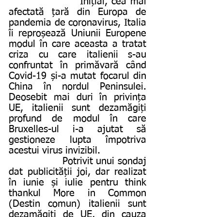
                   Inițial, cea mai 
afectată țară din Europa de 
pandemia de coronavirus, Italia 
îi reproșează Uniunii Europene 
modul în care aceasta a tratat 
criza cu care italienii s-au 
confruntat în primăvară când 
Covid-19 și-a mutat focarul din 
China în nordul Peninsulei. 
Deosebit mai duri în privința 
UE, italienii sunt dezamăgiți 
profund de modul în care 
Bruxelles-ul i-a ajutat să 
gestioneze lupta împotriva 
acestui virus invizibil.
                 Potrivit unui sondaj 
dat publicității joi, dar realizat 
în iunie și iulie pentru think 
thankul More in Common 
(Destin comun) italienii sunt 
dezamăgiți de UE, din cauza 