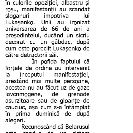
în culorile opoziției, albastru și 
roșu, manifestanții au scandat 
sloganuri împotriva lui 
Lukașenko. Unii au ironizat 
aniversarea de 66 de ani a 
președintelui, ducând un sicriu 
decorat cu un gâbdac, după 
cum este poreclit Lukașenko de 
către detractorii săi.
        În pofida faptului că 
forțele de ordine au intervenit 
la începutul manifestației, 
arestând mai multe persoane, 
acestea nu au făcut uz de gaze 
lavcrimogene, de grenade 
asurzitoare sau de gloanțe de 
cauciuc, așa cum s-a întâmplat 
în prima duminică de după 
alegeri.
         Recunoscând că Belarusul 