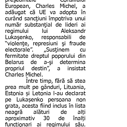
preşedintele Consiliului 
European, Charles Michel, a 
adăugat că UE va adopta în 
curând sancţiuni împotriva unui 
număr substanţial de lideri ai 
regimului lui Aleksandr 
Lukaşenko, responsabili de 
“violenţe, represiuni şi fraude 
electorale”. „Susţinem cu 
fermitate dreptul poporului din 
Belarus de a-şi determina 
propriul destin”, a insistat 
Charles Michel.
          Între timp, fără să stea 
prea mult pe gânduri, Lituania, 
Estonia și Letonia l-au declarat 
pe Lukașenko persoana non 
grata, acesta fiind inclus în lista 
neagră alături de alți 
aproximativ 30 de înalți 
funcționari ai regimului său. 