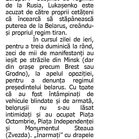
de la Rusia, Lukașenko este 
acuzat de către proprii cetățeni 
că încearcă să stăpânească 
puterea de la Belarus, creându-
și propriul regim tiran.
          În cursul zilei de ieri, 
pentru a treia duminică la rând, 
zeci de mii de manifestanți au 
ieșit pe străzile din Minsk (dar 
din orașe precum Brest sau 
Grodno), la apelul opoziției, 
pentru a denunța regimul 
președintelui belarus. Cu toate 
că au fost întâmpinați de 
vehicule blindate și de armată, 
belorușii nu s-au lăsat 
intimidați și au ocupat Piața 
Octombrie, Piața Independenței 
și Monumentul Steaua 
(Zvezda). „Înarmați” cu drapele 