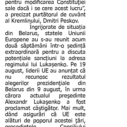
pentru modificarea Constituţiei 
sale dacă i se cere acest lucru”, 
a precizat purtătorul de cuvânt 
al Kremlinului, Dmitri Peskov.
           Îngrijorate de situația 
din Belarus, statele Uniunii 
Europene au s-au reunit acum 
două săptămâni într-o ședință 
extraordinară pentru a discuta 
potențiale sancțiuni la adresa 
regimului lui Lukașenko. Pe 19 
august, liderii UE au anunțat că 
nu recunosc rezultatul 
alegerilor prezidenţiale din 
Belarus din 9 august, în urma 
cărora actualul preşedinte 
Alexandr Lukaşenko a fost 
proclamat câştigător. Mai mult, 
dând asigurări că UE este 
alături de poporul acestei ţări, 