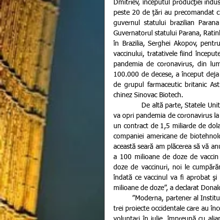
Dmitriev, începutul producţiei indus
peste 20 de ţări au precomandat ci
guvernul statului brazilian Parana
Guvernatorul statului Parana, Ratinho
în Brazilia, Serghei Akopov, pent
vaccinului, tratativele fiind început
pandemia de coronavirus, din lum
100.000 de decese, a început deja t
de grupul farmaceutic britanic Ast
chinez Sinovac Biotech.
             De altă parte, Statele Unite continuă să lucreze de zor la inventarea unui vaccin american care 
va opri pandemia de coronavirus la n
un contract de 1,5 miliarde de dola
companiei americane de biotehnolo
această seară am plăcerea să vă anu
a 100 milioane de doze de vaccin c
doze de vaccinuri, noi le cumpăr
îndată ce vaccinul va fi aprobat 
milioane de doze”, a declarat Donal
         ”Moderna, partener al Institutelor Naţionale de Sănătate (NIH) din SUA, conduce unul dintre cele 
trei proiecte occidentale care au înc
voluntari în iulie, împreună cu alia