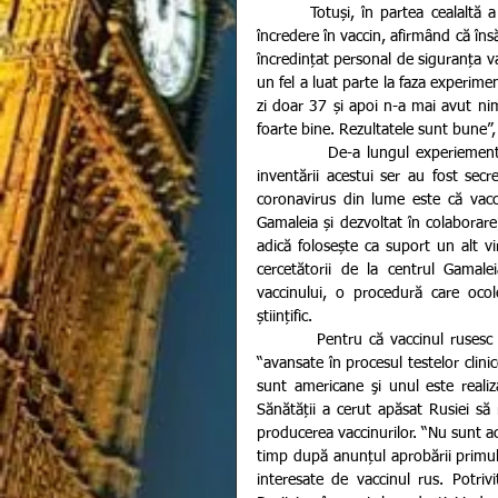
        Totuși, în partea cealaltă a lumii, președintele rus, Vladimir Putin a încurajat oamenii să aibă 
încredere în vaccin, afirmând că însă
încredințat personal de siguranța va
un fel a luat parte la faza experim
zi doar 37 și apoi n-a mai avut nim
foarte bine. Rezultatele sunt bune”, 
           De-a lungul experiementelor și testelor realizate de ruși, informațiile cu privire la parcursul 
inventării acestui ser au fost sec
coronavirus din lume este că vacc
Gamaleia și dezvoltat în colaborare 
adică folosește ca suport un alt v
cercetătorii de la centrul Gamale
vaccinului, o procedură care ocol
științific.
         Pentru că vaccinul rusesc nu se numără printre cele şase semnalate recent de OMS ca fiind 
“avansate în procesul testelor clini
sunt americane şi unul este realiz
Sănătății a cerut apăsat Rusiei să 
producerea vaccinurilor. “Nu sunt ac
timp după anunțul aprobării primulu
interesate de vaccinul rus. Potrivi