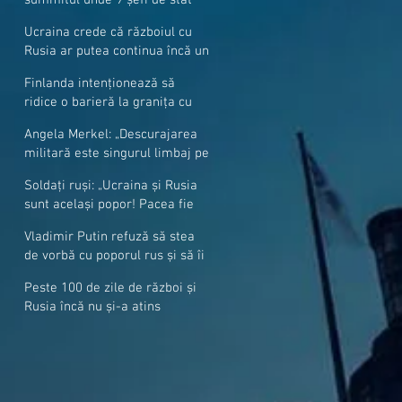
cer mai mulți soldați NATO la
Ucraina crede că războiul cu
granițe
Rusia ar putea continua încă un
an
Finlanda intenționează să
ridice o barieră la granița cu
Rusia
Angela Merkel: „Descurajarea
militară este singurul limbaj pe
care Putin îl înţelege”
Soldați ruși: „Ucraina și Rusia
sunt același popor! Pacea fie
cu voi, frați și surori”
Vladimir Putin refuză să stea
de vorbă cu poporul rus și să îi
răspundă la întrebări
Peste 100 de zile de război și
Rusia încă nu și-a atins
obiectivele sale militare
majore