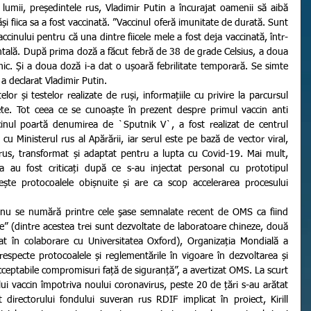
și fiica sa a fost vaccinată. ”Vaccinul oferă imunitate de durată. Sunt 
ccinului pentru că una dintre fiicele mele a fost deja vaccinată, într-
entală. După prima doză a făcut febră de 38 de grade Celsius, a doua 
ic. Și a doua doză i-a dat o ușoară febrilitate temporară. Se simte 
a declarat Vladimir Putin. 
rete. Tot ceea ce se cunoaște în prezent despre primul vaccin anti 
inul poartă denumirea de `Sputnik V`, a fost realizat de centrul 
cu Ministerul rus al Apărării, iar serul este pe bază de vector viral, 
irus, transformat și adaptat pentru a lupta cu Covid-19. Mai mult, 
ia au fost criticați după ce s-au injectat personal cu prototipul 
ește protocoalele obișnuite și are ca scop accelerarea procesului 
ce” (dintre acestea trei sunt dezvoltate de laboratoare chineze, două 
at în colaborare cu Universitatea Oxford), Organizația Mondială a 
respecte protocoalele și reglementările în vigoare în dezvoltarea și 
ceptabile compromisuri față de siguranță”, a avertizat OMS. La scurt 
i vaccin împotriva noului coronavirus, peste 20 de țări s-au arătat 
t directorului fondului suveran rus RDIF implicat în proiect, Kirill 