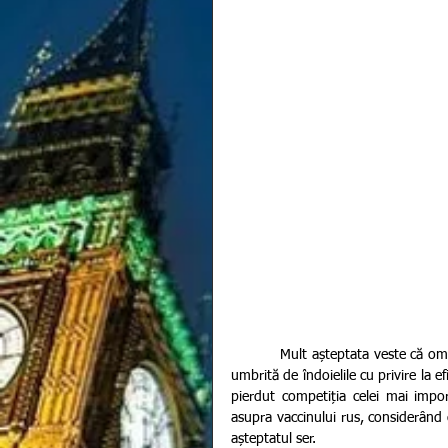
          Mult așteptata veste că omenirea beneficiază deja de un vaccin anti coronavirus a fost imediat 
umbrită de îndoielile cu privire la ef
pierdut competiția celei mai impor
asupra vaccinului rus, considerând 
așteptatul ser. 