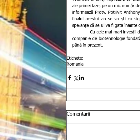
ale primei faze, pe un mic număr de
informează Protv. Potrivit Anthony F
finalul acestui an se va ști cu s
speranțe că serul va fi gata înainte 
             Cu cele mai mari invesții din partea Washingtonului (2,48 miliarde de dolari), Mondena este o 
companie de biotehnologie fondată
până în prezent.
Etichete:
Romania
Comentarii