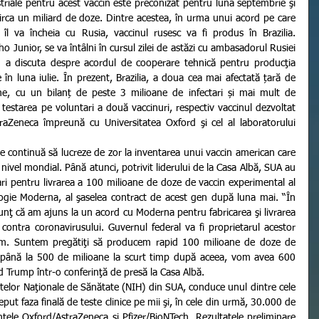
triale pentru acest vaccin este preconizat pentru luna septembrie şi 
rca un miliard de doze. Dintre acestea, în urma unui acord pe care 
 îl va încheia cu Rusia, vaccinul rusesc va fi produs în Brazilia. 
 Junior, se va întâlni în cursul zilei de astăzi cu ambasadorul Rusiei 
ru a discuta despre acordul de cooperare tehnică pentru producţia 
e în luna iulie. În prezent, Brazilia, a doua cea mai afectată țară de 
e, cu un bilanț de peste 3 milioane de infectari și mai mult de 
estarea pe voluntari a două vaccinuri, respectiv vaccinul dezvoltat 
raZeneca împreună cu Universitatea Oxford şi cel al laboratorului 
ivel mondial. Până atunci, potrivit liderului de la Casa Albă, SUA au 
ri pentru livrarea a 100 milioane de doze de vaccin experimental al 
gie Moderna, al şaselea contract de acest gen după luna mai. “În 
nţ că am ajuns la un acord cu Moderna pentru fabricarea şi livrarea 
ontra coronavirusului. Guvernul federal va fi proprietarul acestor 
ăm. Suntem pregătiţi să producem rapid 100 milioane de doze de 
şi până la 500 de milioane la scurt timp după aceea, vom avea 600 
d Trump într-o conferinţă de presă la Casa Albă.
eput faza finală de teste clinice pe mii şi, în cele din urmă, 30.000 de 
nţele Oxford/AstraZeneca şi Pfizer/BioNTech. Rezultatele preliminare 