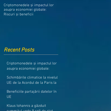
Medicamentele din Romania, cel
Criptomonedele și impactul lor
mai ieftine din intreaga UE
asupra economiei globale:
Riscuri și beneficii
Recent Posts
Criptomonedele și impactul lor
asupra economiei globale:
Riscuri și beneficii
Schimbările climatice la nivelul
UE: de la Acordul de la Paris la
pachetul Fit for 55
Beneficiile partajării datelor în
UE
Klaus Iohannis a găzduit
summitul unde 9 șefi de stat