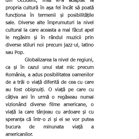
din Occident, însă le-a adaptat la 
propria cultură în așa fel încât să poată 
funcționa în termenii și posibilitățile 
sale. Diverse alte împrumuturi la nivel 
cultural la care aceasta a mai făcut apel 
le regăsim și în rândul muzicii prin 
diverse stiluri noi precum jazz-ul, latino 
sau Pop.
            Globalizarea la nivel de regiuni, 
ca și în cazul unui stat mic precum 
România, a adus posibilitatea oamenilor 
de a trăi o viață diferită de cea cu care 
au fost obișnuiți. O viață pe care cu 
câțiva ani în urmă o regăseau numai 
vizionând diverse filme americane, o 
viață la care tânjeau cu ardoare și cu 
speranța că într-o zi și ei se vor putea 
bucura de minunata viață a 
americanilor.