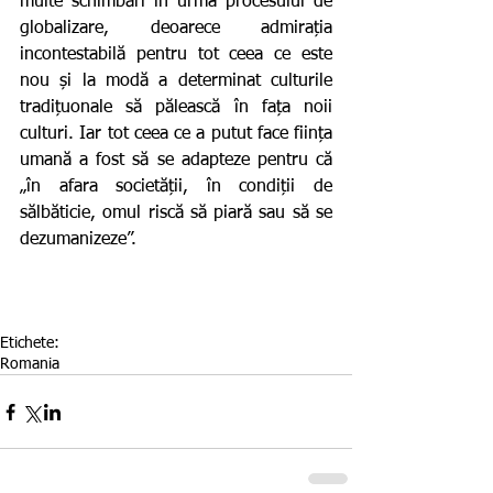
multe schimbări în urma procesului de 
globalizare, deoarece admirația 
incontestabilă pentru tot ceea ce este 
nou și la modă a determinat culturile 
tradițuonale să pălească în fața noii 
culturi. Iar tot ceea ce a putut face ființa 
umană a fost să se adapteze pentru că 
„în afara societății, în condiții de 
sălbăticie, omul riscă să piară sau să se 
dezumanizeze”. 
Etichete:
Romania