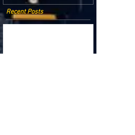
Recent Posts
Criptomonedele și impactul lor asupra
economiei globale: Riscuri și beneficii
Schimbările climatice la nivelul UE: de la
Acordul de la Paris la pachetul Fit for 55
Beneficiile partajării datelor în UE
Klaus Iohannis a găzduit summitul unde 9 șefi de
stat cer mai mulți soldați NATO la granițe
Ucraina crede că războiul cu Rusia ar putea
continua încă un an
Finlanda intenționează să ridice o barieră la