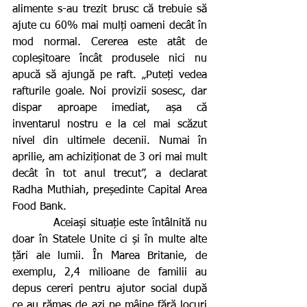
alimente s-au trezit brusc că trebuie să 
ajute cu 60% mai mulți oameni decât în 
mod normal. Cererea este atât de 
copleșitoare încât produsele nici nu 
apucă să ajungă pe raft. „Puteți vedea 
rafturile goale. Noi provizii sosesc, dar 
dispar aproape imediat, așa că 
inventarul nostru e la cel mai scăzut 
nivel din ultimele decenii. Numai în 
aprilie, am achiziționat de 3 ori mai mult 
decât în tot anul trecut”, a declarat 
Radha Muthiah, președinte Capital Area 
Food Bank.
          Aceiași situație este întâlnită nu 
doar în Statele Unite ci și în multe alte 
țări ale lumii. În Marea Britanie, de 
exemplu, 2,4 milioane de familii au 
depus cereri pentru ajutor social după 
ce au rămas de azi pe mâine fără locuri 