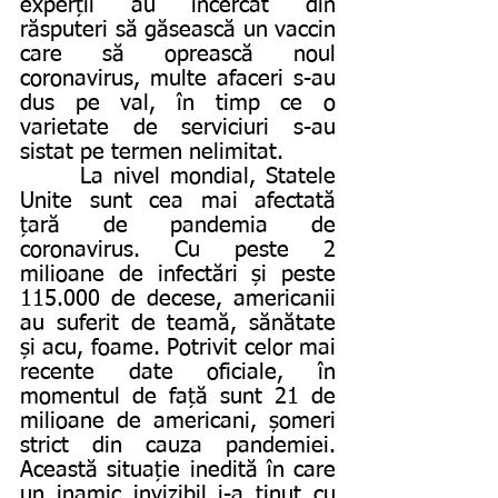
experții au încercat din 
răsputeri să găsească un vaccin 
care să oprească noul 
coronavirus, multe afaceri s-au 
dus pe val, în timp ce o 
varietate de serviciuri s-au 
sistat pe termen nelimitat.
      La nivel mondial, Statele 
Unite sunt cea mai afectată 
țară de pandemia de 
coronavirus. Cu peste 2 
milioane de infectări și peste 
115.000 de decese, americanii 
au suferit de teamă, sănătate 
și acu, foame. Potrivit celor mai 
recente date oficiale, în 
momentul de față sunt 21 de 
milioane de americani, șomeri 
strict din cauza pandemiei. 
Această situație inedită în care 
un inamic invizibil i-a ținut cu 