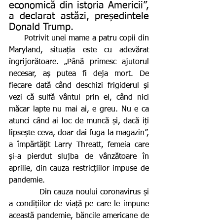
economică din istoria Americii”, 
a declarat astăzi, președintele 
Donald Trump.
      Potrivit unei mame a patru copii din 
Maryland, situația este cu adevărat 
îngrijorătoare. „Până primesc ajutorul 
necesar, aș putea fi deja mort. De 
fiecare dată când deschizi frigiderul și 
vezi că sulfă vântul prin el, când nici 
măcar lapte nu mai ai, e greu. Nu e ca 
atunci când ai loc de muncă și, dacă iți 
lipsește ceva, doar dai fuga la magazin”, 
a împărtățit Larry Threatt, femeia care 
și-a pierdut slujba de vânzătoare în 
aprilie, din cauza restricțiilor impuse de 
pandemie.
           Din cauza noului coronavirus și 
a condițiilor de viață pe care le impune 
această pandemie, băncile americane de 