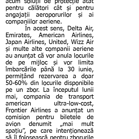
acum soluții de protecție atât 
pentru călători cât și pentru 
angajații aeroporurilor și ai 
companiilor aeriene.
       În acest sens, Delta Air, 
Emirates, American Airlines, 
Japan Airlines, United, Wizz Air 
și multe alte companii aeriene 
au anunțat că vor anula locurile 
de pe mijloc și vor limita 
îmbarcările până la 30 iunie, 
permițând rezervarea a doar 
50-60% din locurile disponibile 
pe un zbor. La începutul lunii 
mai, compania de transport 
american ultra-low-cost, 
Frontier Airlines a anunțat un 
comision pentru biletele de 
avion denumit „mai mult 
spațiu”, pe care intenționează 
să îl folosească pentru zborurile 