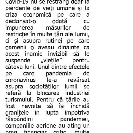
Covid-19 nu se restrâng doar la 
pierderile de vieți umane și la 
criza economică pe care a 
declanșat-o odată cu 
impunerea măsurilor de 
restricție în multe țări ale lumii, 
ci și asupra rutinei pe care 
oamenii o aveau dinainte ca 
acest inamic invizibil să le 
suspende „viețile” pentru 
câteva luni. Unul dintre efectele 
pe care pandemia de 
coronavirus le-a revărsat 
asupra societăților lumii se 
referă la blocarea industriei 
turismului. Pentru că țările au 
fost nevoite să își închidă 
granițele în lupta împotriva 
răspândirii pandemiei, 
companiile aeriene au ating un 
prag financiar critic, multe 