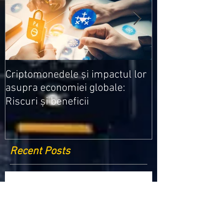
Medicamentele
Criptomonedele și impactul lor
cele mai ieftin
asupra economiei globale:
Riscuri și beneficii
Recent Posts
Criptomonedele și impactul lor asupra
economiei globale: Riscuri și beneficii
Schimbările climatice la nivelul UE: de la