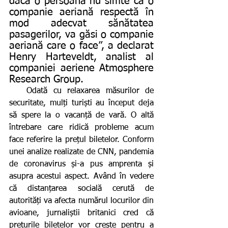
dacă o persoană nu simte că o 
companie aeriană respectă în 
mod adecvat sănătatea 
pasagerilor, va găsi o companie 
aeriană care o face”, a declarat 
Henry Harteveldt, analist al 
companiei aeriene Atmosphere 
Research Group.
   Odată cu relaxarea măsurilor de 
securitate, mulți turiști au început deja 
să spere la o vacanță de vară. O altă 
întrebare care ridică probleme acum 
face referire la prețul biletelor. Conform 
unei analize realizate de CNN, pandemia 
de coronavirus și-a pus amprenta și 
asupra acestui aspect. Având în vedere 
că distanțarea socială cerută de 
autorități va afecta numărul locurilor din 
avioane, jurnaliștii britanici cred că 
prețurile biletelor vor crește pentru a 