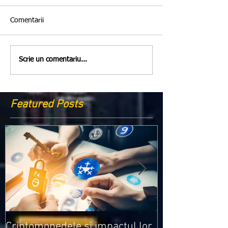
Comentarii
Scrie un comentariu...
Featured Posts
Medicamentele
Criptomonedele și impactul lor