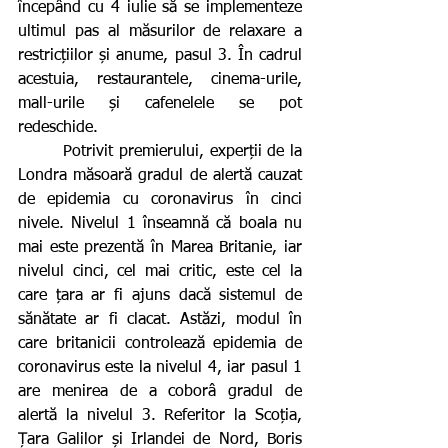
începând cu 4 iulie să se implementeze 
ultimul pas al măsurilor de relaxare a 
restricțiilor și anume, pasul 3. În cadrul 
acestuia, restaurantele, cinema-urile, 
mall-urile și cafenelele se pot 
redeschide.            
        Potrivit premierului, experții de la 
Londra măsoară gradul de alertă cauzat 
de epidemia cu coronavirus în cinci 
nivele. Nivelul 1 înseamnă că boala nu 
mai este prezentă în Marea Britanie, iar 
nivelul cinci, cel mai critic, este cel la 
care țara ar fi ajuns dacă sistemul de 
sănătate ar fi clacat. Astăzi, modul în 
care britanicii controlează epidemia de 
coronavirus este la nivelul 4, iar pasul 1 
are menirea de a coborâ gradul de 
alertă la nivelul 3. Referitor la Scoția, 
Țara Galilor și Irlandei de Nord, Boris 