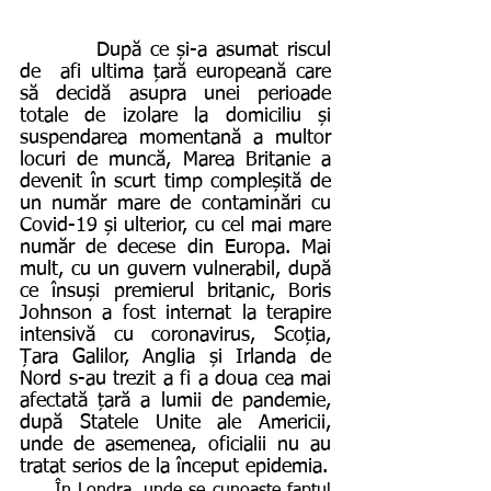
         După ce și-a asumat riscul 
de  afi ultima țară europeană care 
să decidă asupra unei perioade 
totale de izolare la domiciliu și 
suspendarea momentană a multor 
locuri de muncă, Marea Britanie a 
devenit în scurt timp compleșită de 
un număr mare de contaminări cu 
Covid-19 și ulterior, cu cel mai mare 
număr de decese din Europa. Mai 
mult, cu un guvern vulnerabil, după 
ce însuși premierul britanic, Boris 
Johnson a fost internat la terapire 
intensivă cu coronavirus, Scoția, 
Țara Galilor, Anglia și Irlanda de 
Nord s-au trezit a fi a doua cea mai 
afectată țară a lumii de pandemie, 
după Statele Unite ale Americii, 
unde de asemenea, oficialii nu au 
tratat serios de la început epidemia.
     În Londra, unde se cunoaște faptul 