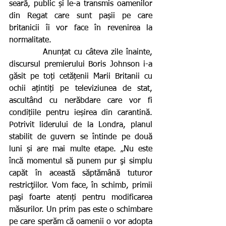
seară, public și le-a transmis oamenilor 
din Regat care sunt pașii pe care 
britanicii îi vor face în revenirea la 
normalitate.
          Anunțat cu câteva zile înainte, 
discursul premierului Boris Johnson i-a 
găsit pe toți cetățenii Marii Britanii cu 
ochii ațintiți pe televiziunea de stat, 
ascultând cu nerăbdare care vor fi 
condițiile pentru ieșirea din carantină. 
Potrivit liderului de la Londra, planul 
stabilit de guvern se întinde pe două 
luni și are mai multe etape. „Nu este 
încă momentul să punem pur şi simplu 
capăt în această săptămână tuturor 
restricţiilor. Vom face, în schimb, primii 
paşi foarte atenți pentru modificarea 
măsurilor. Un prim pas este o schimbare 
pe care sperăm că oamenii o vor adopta 