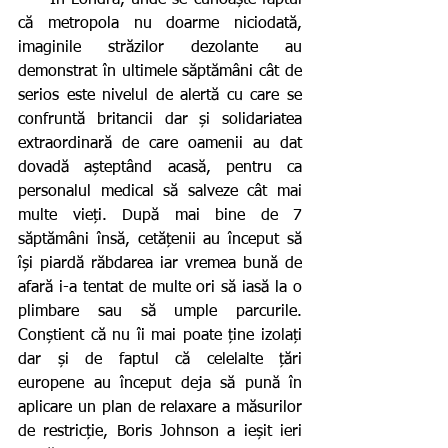
că metropola nu doarme niciodată, 
imaginile străzilor dezolante au 
demonstrat în ultimele săptămâni cât de 
serios este nivelul de alertă cu care se 
confruntă britancii dar și solidariatea 
extraordinară de care oamenii au dat 
dovadă așteptând acasă, pentru ca 
personalul medical să salveze cât mai 
multe vieți. După mai bine de 7 
săptămâni însă, cetățenii au început să 
își piardă răbdarea iar vremea bună de 
afară i-a tentat de multe ori să iasă la o 
plimbare sau să umple parcurile. 
Conștient că nu îi mai poate ține izolați 
dar și de faptul că celelalte țări 
europene au început deja să pună în 
aplicare un plan de relaxare a măsurilor 
de restricție, Boris Johnson a ieșit ieri 