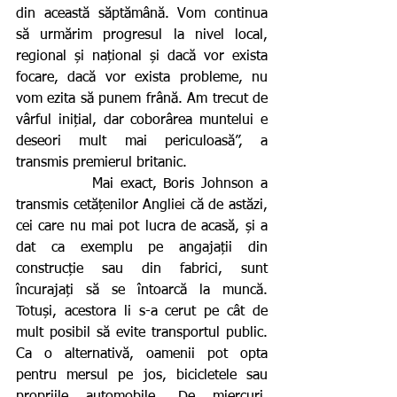
din această săptămână. Vom continua 
să urmărim progresul la nivel local, 
regional și național și dacă vor exista 
focare, dacă vor exista probleme, nu 
vom ezita să punem frână. Am trecut de 
vârful inițial, dar coborârea muntelui e 
deseori mult mai periculoasă”, a 
transmis premierul britanic.
           Mai exact, Boris Johnson a 
transmis cetățenilor Angliei că de astăzi, 
cei care nu mai pot lucra de acasă, și a 
dat ca exemplu pe angajații din 
construcție sau din fabrici, sunt 
încurajați să se întoarcă la muncă. 
Totuși, acestora li s-a cerut pe cât de 
mult posibil să evite transportul public. 
Ca o alternativă, oamenii pot opta 
pentru mersul pe jos, bicicletele sau 
propriile automobile. De miercuri, 