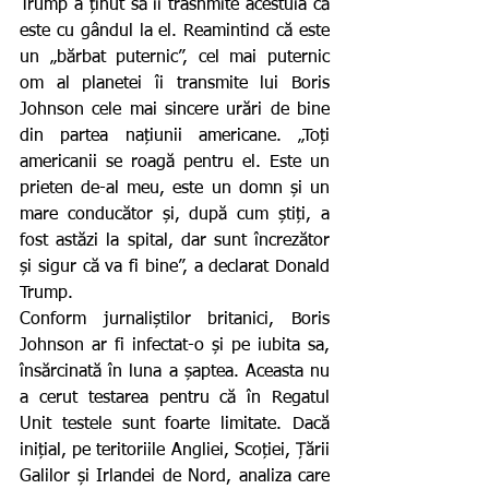
Trump a ținut să îi trasnmite acestuia că 
este cu gândul la el. Reamintind că este 
un „bărbat puternic”, cel mai puternic 
om al planetei îi transmite lui Boris 
Johnson cele mai sincere urări de bine 
din partea națiunii americane. „Toți 
americanii se roagă pentru el. Este un 
prieten de-al meu, este un domn și un 
mare conducător și, după cum știți, a 
fost astăzi la spital, dar sunt încrezător 
și sigur că va fi bine”, a declarat Donald 
Trump.
Conform jurnaliștilor britanici, Boris 
Johnson ar fi infectat-o și pe iubita sa, 
însărcinată în luna a șaptea. Aceasta nu 
a cerut testarea pentru că în Regatul 
Unit testele sunt foarte limitate. Dacă 
inițial, pe teritoriile Angliei, Scoției, Țării 
Galilor și Irlandei de Nord, analiza care 