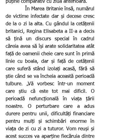
puține comparativ cu ziua anterioară.
            În Marea Britanie însă, numărul 
de victime infectate dar și decese cresc 
de la o zi la alta. Cu gândul la cetățenii 
britanici, Regina Elisabeta a II-a a decis 
să țină un discurs special în cadrul 
căreia avea să își arate solidaritatea atât 
față de oamenii cheie care sunt în primă 
linie cu boala, dar și față de cetățenii 
care suferă stând izolați acasă, fără să 
știe când se va încheia această perioadă 
tulbure. „Vă vorbesc într-un moment 
care știu că este tot mai dificil. O 
perioadă nefuncțională în viața țării 
noastre. O perturbare care a adus 
durere pentru unii, dificultăți financiare 
pentru mulți și schimbări enorme în 
viața de zi cu zi a tuturor. Vom reuși și 
acest succes va aparține fiecăruia dintre 