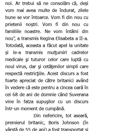
noi. Ar trebui să ne consolăm că, deși 
vom mai avea multe de îndurat, zilele 
bune se vor întoarce. Vom fi din nou cu 
prietenii noștri. Vom fi din nou cu 
familiile noastre. Ne vom întâlni din 
nou”, a transmis Regina Elisabeta a II-a. 
Totodată, aceasta a făcut apel la unitate 
și le-a transmis mulţumiri cadrelor 
medicale şi tuturor celor care luptă cu 
noul virus, dar şi cetăţenilor simpli care 
respectă restricţiile. Acest discurs a fost 
foarte apreciat de către britanici având 
în vedere că este pentru a cincea oară în 
cei 68 de ani de domnie când Suverana 
vine în fatza supuşilor cu un discurs 
într-un moment de cumpănă.
            Din nefericire, tot aseară, 
premierul britanic, Boris Johnson (în 
vârstă de 55 de ani) a fost transportat și 