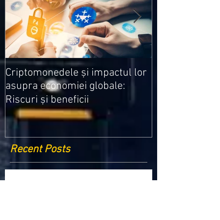
Medicamentele
Criptomonedele și impactul lor
cele mai ieftin
asupra economiei globale:
Riscuri și beneficii
Recent Posts
Criptomonedele și impactul lor asupra
economiei globale: Riscuri și beneficii
Schimbările climatice la nivelul UE: de la