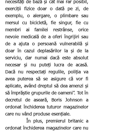
necesități de bază și cât mai rar posibil, 
exerciții fizice doar o dată pe zi, de 
exemplu, o alergare, o plimbare sau 
mersul cu bicicletă, fie singur, fie cu 
membri ai familei restrânse, orice 
nevoie medicală de a oferi îngrijiri sau 
de a ajuta o persoană vulnerabilă și 
doar în cazul deplasărilor la și de la 
serviciu, dar numai dacă este absolut 
necesar și nu puteți lucra de acasă. 
Dacă nu respectați regulile, poliția va 
avea puterea să se asigure că vor fi 
aplicate, având dreptul să dea amenzi și 
să împrăștie grupurile de oameni”. Tot în 
decretul de aseară, Boris Johnson a 
ordonat închiderea tuturor magazinelor 
care nu vând produse esențiale.
        În plus, premierul britanic a 
ordonat închiderea magazinelor care nu 