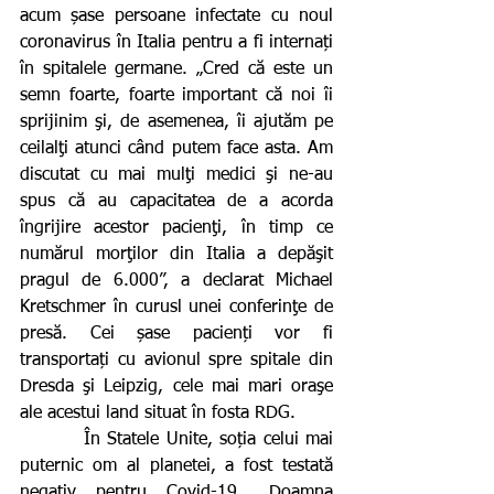
acum șase persoane infectate cu noul 
coronavirus în Italia pentru a fi internați 
în spitalele germane. „Cred că este un 
semn foarte, foarte important că noi îi 
sprijinim şi, de asemenea, îi ajutăm pe 
ceilalţi atunci când putem face asta. Am 
discutat cu mai mulţi medici şi ne-au 
spus că au capacitatea de a acorda 
îngrijire acestor pacienţi, în timp ce 
numărul morţilor din Italia a depăşit 
pragul de 6.000”, a declarat Michael 
Kretschmer în curusl unei conferinţe de 
presă. Cei șase pacienți vor fi 
transportați cu avionul spre spitale din 
Dresda şi Leipzig, cele mai mari oraşe 
ale acestui land situat în fosta RDG.
         În Statele Unite, soția celui mai 
puternic om al planetei, a fost testată 
negativ pentru Covid-19. „Doamna 