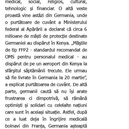
medical, social, religios, cultural, 
tehnologic și financiar. O altă veste 
proastă vine astăzi din Germania, unde 
o purtătoare de cuvânt a Ministerului 
federal al Apărării a declarat că circa 6 
milioane de măști de protecție destinate 
Germaniei au dispărut în Kenya. „Măştile 
de tip FFP2 - standardul recomandat de 
OMS pentru personalul medical - au 
dispărut de pe un aeroport din Kenya la 
sfârşitul săptămânii trecute. Ele urmau 
să fie livrate în Germania la 20 martie”, 
a explicat purtătoarea de cuvânt. De altă 
parte, germanii caută să nu își arate 
frustrarea ci dimpotrivă, să rămână 
optimiști și solidari cu celelalte națiuni 
care sunt în aceiași situație. Astfel, după 
ce a luat deja în îngrijire medicală 
bolnavi din Franța, Germania așteaptă 