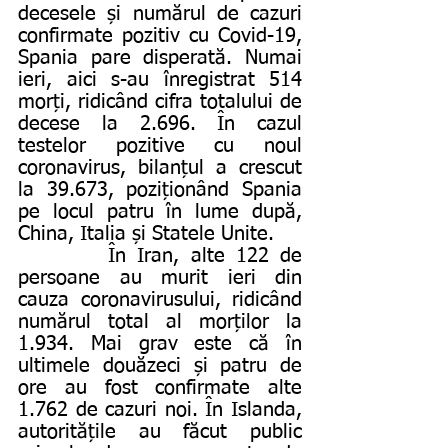
decesele și numărul de cazuri 
confirmate pozitiv cu Covid-19, 
Spania pare disperată. Numai 
ieri, aici s-au înregistrat 514 
morți, ridicând cifra totalului de 
decese la 2.696. În cazul 
testelor pozitive cu noul 
coronavirus, bilanțul a crescut 
la 39.673, poziționând Spania 
pe locul patru în lume după, 
China, Italia și Statele Unite.
        În Iran, alte 122 de 
persoane au murit ieri din 
cauza coronavirusului, ridicând 
numărul total al morților la 
1.934. Mai grav este că în 
ultimele douăzeci și patru de 
ore au fost confirmate alte 
1.762 de cazuri noi. În Islanda, 
autoritățile au făcut public 