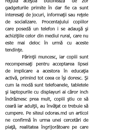
regulă aceştia “butonează” de zor 
gadgeturile primite în dar fie ca sunt 
interesaţi de jocuri, informaţii sau reţele 
de socializare. Procentajului copiilor 
care posedă un telefon i se adaugă şi 
achiziţiile celor din mediul rural, care nu 
este mai deloc în urmă cu aceste 
tendinţe. 
        Părinţii muncesc, iar copiii sunt 
recompensaţi pentru acceptarea lipsei 
de implicare a acestora în educaţia 
activă, primind tot ceea ce îşi doresc. Şi 
cum la modă sunt telefoanele, tabletele 
şi laptopurile cu displayuri ai căror inch 
îndrăznesc prea mult, copiii ştiu ce să 
ceară iar adulţii, au învăţat ce trebuie să 
cumpere. Pe siteul odoras.md un articol 
ne confirmă în urma unei cercetări de 
piaţă, realitatea îngrijorătoare pe care 