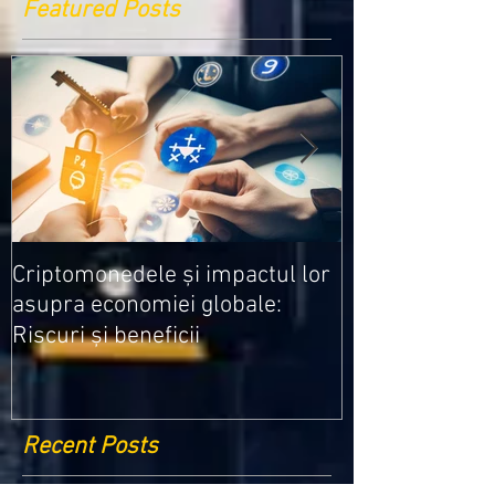
Featured Posts
Medicamentele
Criptomonedele și impactul lor
cele mai ieftin
asupra economiei globale:
Riscuri și beneficii
Recent Posts