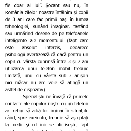
fie doar al lui”. Şocant sau nu, în 
România zilelor noastre întâlnim şi copii 
de 3 ani care fac primii paşi în lumea 
tehnologiei, sunând imaginar, tastând 
sau urmărind desene de pe telefoanele 
inteligente ale momentului (fapt care 
este absolut interzis, deoarece 
psihologii avertizează că dacă pentru un 
copil cu vârsta cuprinsă între 3 şi 7 ani 
utilizarea unui telefon mobil trebuie 
limitată, unul cu vârsta sub 3 anişori 
nici măcar nu are voie să atingă un 
astfel de dispozitiv). 
          Specialiştii ne învaţă că primele 
contacte ale copiilor noştri cu un telefon 
ar trebui să aibă loc numai în situaţiile 
când, spre exemplu, trebuie să aşteptaţi 
la medic şi cel mic se plictiseşte, fapt 