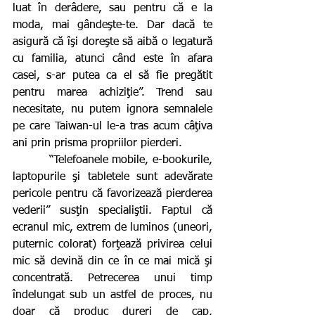
luat în derâdere, sau pentru că e la 
moda, mai gândeşte-te. Dar dacă te 
asigură că îşi doreşte să aibă o legatură 
cu familia, atunci când este în afara 
casei, s-ar putea ca el să fie pregătit 
pentru marea achiziţie”. Trend sau 
necesitate, nu putem ignora semnalele 
pe care Taiwan-ul le-a tras acum câţiva 
ani prin prisma propriilor pierderi. 
         “Telefoanele mobile, e-bookurile, 
laptopurile şi tabletele sunt adevărate 
pericole pentru că favorizează pierderea 
vederii” susţin specialiştii. Faptul că 
ecranul mic, extrem de luminos (uneori, 
puternic colorat) forţează privirea celui 
mic să devină din ce în ce mai mică şi 
concentrată. Petrecerea unui timp 
îndelungat sub un astfel de proces, nu 
doar că produc dureri de cap, 