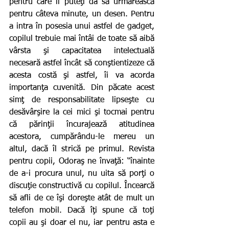
pentru care îi puteţi da să urmărească 
pentru câteva minute, un desen. Pentru 
a intra în posesia unui astfel de gadget, 
copilul trebuie mai întâi de toate să aibă 
vârsta şi capacitatea intelectuală 
necesară astfel încât să conştientizeze că 
acesta costă şi astfel, îi va acorda 
importanţa cuvenită. Din păcate acest 
simţ de responsabilitate lipseşte cu 
desăvârşire la cei mici şi tocmai pentru 
că părinţii încurajează atitudinea 
acestora, cumpărându-le mereu un 
altul, dacă îl strică pe primul. Revista 
pentru copii, Odoraş ne învaţă: “înainte 
de a-i procura unul, nu uita să porţi o 
discuţie constructivă cu copilul. Încearcă 
să afli de ce îşi doreşte atât de mult un 
telefon mobil. Dacă îţi spune că toţi 
copii au şi doar el nu, iar pentru asta e 