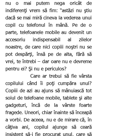
nu o mai putem nega oricât de 
indiferenţi vrem să fim: “astăzi nu ştiu 
dacă se mai miră cineva la vederea unui 
copil cu telefonul în mână. Pe de o 
parte, telefoanele mobile au devenit un 
accesoriu indispensabil al zilelor 
noastre, de care nici copiii noştri nu se 
pot despărţi, însă pe de alta, fără să 
vrei, te întrebi – dar oare nu e devreme 
pentru ei? Şi nu e periculos? 
          Care ar trebui să fie vârsta 
copilului când îi poţi cumpăra unul? 
Copiii de azi au ajuns să mânuiască tot 
soiul de telefoane mobile, tablete şi alte 
gadgeturi, încă de la vârste foarte 
fragede. Uneori, chiar înainte să înceapă 
a vorbi. De aceea, nu e de mirare că, în 
câţiva ani, copilul ajunge să ceară 
insistent să-i fie procurat unul, care să 