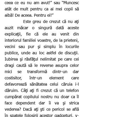
ceea ce eu nu am avut!” sau “Muncesc 
atât de mult pentru ca ai mei copii să 
aibă! De aceea. Pentru ei!”
          Este greu de crezut că nu aţi 
auzit măcar o singură dată aceste 
explicaţii, fie că ele au venit din 
interiorul familiei voastre, de la prieteni, 
vecini sau pur şi simplu în locurile 
publice, unde au loc astfel de discuţii. 
Iubirea şi răsfăţul nelimitat pe care cei 
dragi caută să le reverse asupra celor 
mici se transformă dintr-un dar 
costisitor, într-un element care 
defavorează sănătatea celui căruia i-l 
dăruim. Câţi aţi fi crezut că un telefon 
cumpărat copilului nostru nu doar ca îl 
face dependent dar îi va şi strica 
vederea? Dacă aţi şti ce pericol se află 
în spatele folosirii acestor gadgeturi, v-