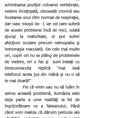
schimbarea poziţiei coloanei vertebrale, 
vedere înceţoşată, oboseală cronică sau 
încetarea unui ritm normal de respiraţie, 
dar nasc miopii de -1 iar cei care suferă 
de aceste probleme încă de mici, odată 
ajunşi la maturitate, ei pot suferi 
afecţiuni oculare precum retinopatia şi 
hemoragia maculară. De cele mai multe 
ori, copiii ori nu se plâng de problemele 
de vedere, ori o fac şi  sunt trataţi cu 
binecunoscuta replică “mai lasă 
telefonul acela jos din mână şi nu o să 
te mai doară!”
            Fie că vrem sau nu să luăm în 
serios această problemă, România este 
deja parte a unei realităţi la fel de 
îngrijorătoare ca a Taiwanului; Până 
când vom realiza că dăruim pericole ale 