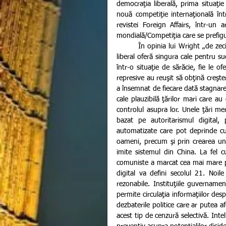
democraţia liberală, prima situaţi
nouă competiţie internaţională într
revistei Foreign Affairs, într-un a
mondială/Competiţia care se prefigur
        În opinia lui Wright „de zeci de ani, cei mai mulţi teoreticieni politici cred că democraţia de tip 
liberal oferă singura cale pentru su
într-o situaţie de sărăcie, fie le o
represive au reuşit să obţină creşt
a însemnat de fiecare dată stagnare.
cale plauzibilă ţărilor mari care a
controlul asupra lor. Unele ţări me
bazat pe autoritarismul digital, 
automatizate care pot deprinde cu
oameni, precum şi prin crearea unui
imite sistemul din China. La fel cu
comuniste a marcat cea mai mare par
digital va defini secolul 21. Noil
rezonabile. Instituţiile guvernam
permite circulaţia informaţiilor des
dezbaterile politice care ar putea a
acest tip de cenzură selectivă. Intel