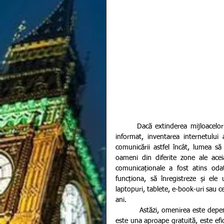
       Dacă extinderea mijloacelor de comunicare în masă a avut la bază răspândirea nevoii de a fi 
informat, inventarea internetului
comunicării astfel încât, lumea să
oameni din diferite zone ale aceia
comunicaționale a fost atins oda
funcționa, să înregistreze și ele 
laptopuri, tablete, e-book-uri sau c
ani.
         Astăzi, omenirea este dependentă de conectarea la spațiul virtual. Fie pentru că accesibilitatea 
este una aproape gratuită, este efi