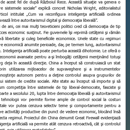
e de acest fel de după Războiul Rece. Această situaţie va genera o 
e sistemele sociale” explică concret Nicholas Wright, editorialistul 
rticol intitulat „Cum va reconfigura inteligenţa artificială ordinea 
ează între autoritarismul digital şi democraţia liberală”.
cces economic susţinut. Fie guvernele îşi reprimă cetăţenii şi rămân 
feră libertate şi culeg beneficiile economice. Unele state cu regimuri 
ere economică anumite perioade, dar, pe termen lung, autoritarismul 
 Inteligenţa artificială poate perturba această dihotomie. Le oferă o 
u economii avansate pentru a-şi îmbogăţi cetăţenii menţinând totuşi 
rg deja în această direcţie. China a început să construiască un stat 
prin utilizarea mijloacelor de supraveghere şi a instrumentelor 
noştinţe autonom pentru a deţine controlul asupra grupurilor de 
 sistem de credite sociale. Alte state au început să importe şi să 
m competiţia între sistemele de tip liberal-democrate, fasciste şi 
te a secolului 20, lupta între democraţia liberală şi autoritarismul 
e tehnologii vor permite forme ample de control social la costuri 
entale vor putea cenzura selectiv teme şi comportamente pentru a 
pre activităţi productive din punct de vedere economic, blocând însă 
fecta regimul. Proiectul din China denumit Great Firewall evidenţiază 
igenţa artificială va permite atât cenzura retroactivă, cât şi controlul 