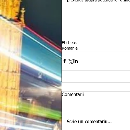
preventiv asupra potenţialilor diside
Etichete:
Romania
Comentarii
Scrie un comentariu...