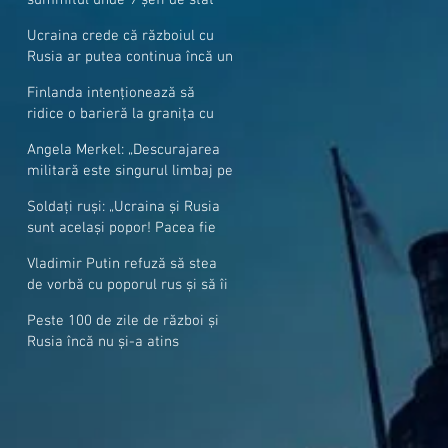
cer mai mulți soldați NATO la
Ucraina crede că războiul cu
granițe
Rusia ar putea continua încă un
an
Finlanda intenționează să
ridice o barieră la granița cu
Rusia
Angela Merkel: „Descurajarea
militară este singurul limbaj pe
care Putin îl înţelege”
Soldați ruși: „Ucraina și Rusia
sunt același popor! Pacea fie
cu voi, frați și surori”
Vladimir Putin refuză să stea
de vorbă cu poporul rus și să îi
răspundă la întrebări
Peste 100 de zile de război și
Rusia încă nu și-a atins
obiectivele sale militare
majore