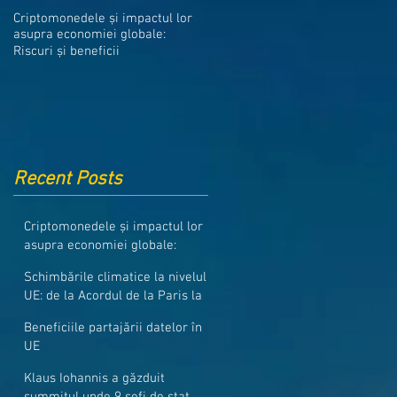
Medicamentele din Romania, cel
Criptomonedele și impactul lor
mai ieftine din intreaga UE
asupra economiei globale:
Riscuri și beneficii
Recent Posts
Criptomonedele și impactul lor
asupra economiei globale:
Riscuri și beneficii
Schimbările climatice la nivelul
UE: de la Acordul de la Paris la
pachetul Fit for 55
Beneficiile partajării datelor în
UE
Klaus Iohannis a găzduit
summitul unde 9 șefi de stat