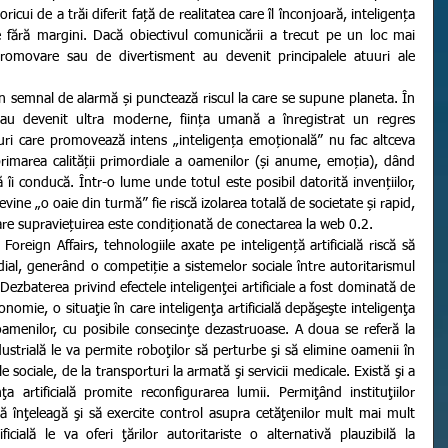
ricui de a trăi diferit față de realitatea care îl înconjoară, inteligența 
e fără margini. Dacă obiectivul comunicării a trecut pe un loc mai 
romovare sau de divertisment au devenit principalele atuuri ale 
 au devenit ultra moderne, ființa umană a înregistrat un regres 
-uri care promovează intens „inteligența emoțională” nu fac altceva 
rimarea calității primordiale a oamenilor (și anume, emoția), dând 
să îi conducă. Într-o lume unde totul este posibil datorită invențiilor, 
vine „o oaie din turmă” fie riscă izolarea totală de societate și rapid, 
care supraviețuirea este condiționată de conectarea la web 0.2.
ial, generând o competiție a sistemelor sociale între autoritarismul 
„Dezbaterea privind efectele inteligenţei artificiale a fost dominată de 
ie, o situaţie în care inteligenţa artificială depăşeşte inteligenţa 
menilor, cu posibile consecinţe dezastruoase. A doua se referă la 
ustrială le va permite roboţilor să perturbe şi să elimine oamenii în 
 sociale, de la transporturi la armată şi servicii medicale. Există şi a 
nţa artificială promite reconfigurarea lumii. Permiţând instituţiilor 
 înţeleagă şi să exercite control asupra cetăţenilor mult mai mult 
cială le va oferi ţărilor autoritariste o alternativă plauzibilă la 