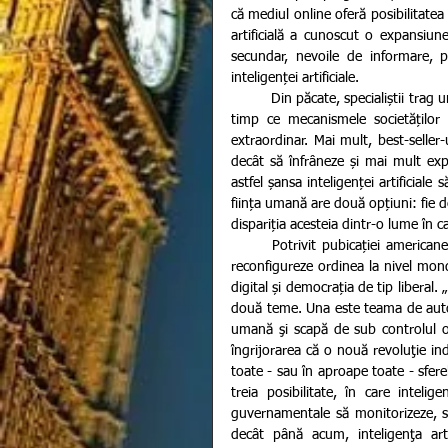
că mediul online oferă posibilitatea o
artificială a cunoscut o expansiun
secundar, nevoile de informare, p
inteligenței artificiale.
         Din păcate, specialiștii trag un semnal de alarmă și punctează riscul la care se supune planeta. În 
timp ce mecanismele societăților
extraordinar. Mai mult, best-seller
decât să înfrâneze și mai mult exp
astfel șansa inteligenței artificiale 
ființa umană are două opțiuni: fie de
dispariția acesteia dintr-o lume în 
       Potrivit pubicației americane Foreign Affairs, tehnologiile axate pe inteligență artificială riscă să 
reconfigureze ordinea la nivel mond
digital și democrația de tip liberal. 
două teme. Una este teama de autonom
umană şi scapă de sub controlul oa
îngrijorarea că o nouă revoluţie ind
toate - sau în aproape toate - sferele
treia posibilitate, în care intelige
guvernamentale să monitorizeze, să
decât până acum, inteligenţa artifi