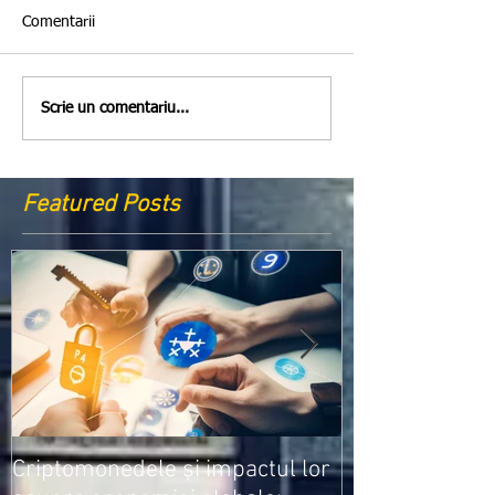
Comentarii
Scrie un comentariu...
Featured Posts
Medicamentele
Criptomonedele și impactul lor