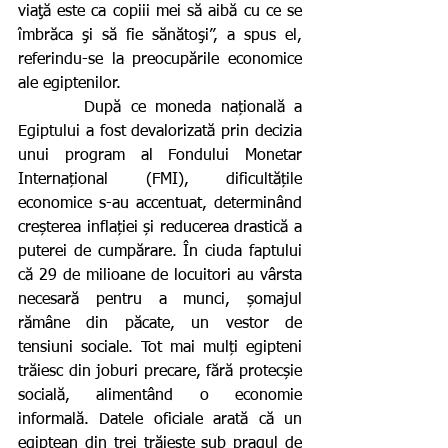
viaţă este ca copiii mei să aibă cu ce se 
îmbrăca şi să fie sănătoşi”, a spus el, 
referindu-se la preocupările economice 
ale egiptenilor.
       După ce moneda națională a 
Egiptului a fost devalorizată prin decizia 
unui program al Fondului Monetar 
Internațional (FMI), dificultățile 
economice s-au accentuat, determinând 
creșterea inflației și reducerea drastică a 
puterei de cumpărare. În ciuda faptului 
că 29 de milioane de locuitori au vârsta 
necesară pentru a munci, șomajul 
rămâne din păcate, un vestor de 
tensiuni sociale. Tot mai mulți egipteni 
trăiesc din joburi precare, fără protecșie 
socială, alimentând o economie 
informală. Datele oficiale arată că un 
egiptean din trei trăiește sub pragul de 