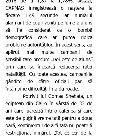
2018 de la 1,87 la 1,78%. Astăzi, 
CAPMAS înregistrează o naștere la 
fiecare 17,9 secunde iar numărul 
alarmant de copii veniți pe lume a ajuns 
să fie considerat ca o bombă 
demografică care ar putea ridica 
probleme autorităților. În acest sens, au 
apărut mai multe campanii de 
sensibilizare precum „Doi este de ajuns” 
prin care se încearcă reducerea ratei 
natalității. Cu toate acestea, campaniile 
gândite de către oficiali par să 
întâmpine dificultăți în a da roade.
       Potrivit lui Gomaa Shehata, un 
egiptean din Cairo în vârstă de 33 de 
ani care lucrează într-o cafenea și care 
este de puţină vreme tată pentru a doua 
oară, sentimentul de a fi tată nu poate fi 
restricționat nimărui. „Tot ce cer de la 