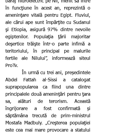
baraj hidroelectric pe Nil, menit să intre 
în funcţiune în acest an, reprezintă o 
ameninţare vitală pentru Egipt. Fluviul, 
ale cărui ape sunt împărţite cu Sudanul 
şi Etiopia, asigură 97% dintre nevoile 
egiptenilor. Populaţia ţării majoritar 
deşertice trăişte într-o parte infimă a 
teritoriului, în principal pe malurile 
fertile ale Nilului”, informează siteul 
ProTv.
          În urmă cu trei ani, președintele 
Abdel Fattah al-Sissi a catalogat 
suprapopularea ca fiind una dintre 
principalele două ameninţări pentru ţara 
sa, alături de terorism. Această 
îngrijorare a fost confirmată și 
săptămâna trecută de prim-ministrul 
Mostafa Madbuly. „Creşterea populaţiei 
este cea mai mare provocare a statului 