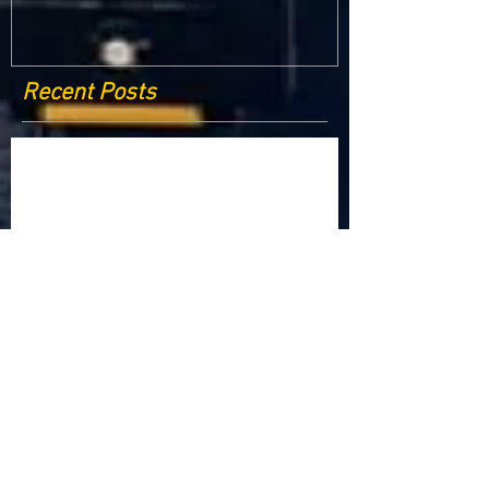
Recent Posts
Criptomonedele și impactul lor asupra
economiei globale: Riscuri și beneficii
Schimbările climatice la nivelul UE: de la
Acordul de la Paris la pachetul Fit for 55
Beneficiile partajării datelor în UE
Klaus Iohannis a găzduit summitul unde 9 șefi de
stat cer mai mulți soldați NATO la granițe
Ucraina crede că războiul cu Rusia ar putea
continua încă un an