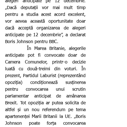
alegeri anticipate pe 12 decembrie. 
„Dacă deputații vor mai mult timp 
pentru a studia acest acord excelent, 
vor aevea această oportunitate doar 
dacă acceptă organizarea de alegeri 
anticipate pe 12 decembrie”, a declarat 
Boris Johnson pentru BBC.
       În Marea Britanie, alegerile 
anticipate pot fi convocate doar de 
Camera Comunelor, printr-o decizie 
luată cu două-treimi din voturi. În 
prezent, Partidul Laburist (reprezentând 
opoziția) condiționează susținerea 
pentru convocarea unui scrutin 
parlamentar anticipat de amânarea 
Brexit. Tot opoziția ar putea solicita de 
altfel și un nou referendum pe tema 
apartenenței Marii Britanii la UE. „Boris 
Johnson poate forța convocarea 