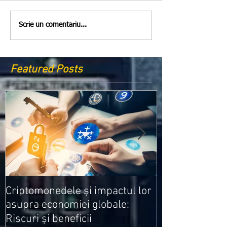
Scrie un comentariu...
Featured Posts
Medicamentele
Criptomonedele și impactul lor
cele mai ieftin
asupra economiei globale:
Riscuri și beneficii