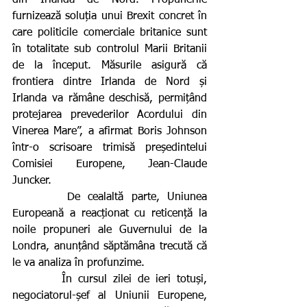
din Irlanda de Nord. Propunerile 
furnizează soluția unui Brexit concret în 
care politicile comerciale britanice sunt 
în totalitate sub controlul Marii Britanii 
de la început. Măsurile asigură că 
frontiera dintre Irlanda de Nord și 
Irlanda va rămâne deschisă, permițând 
protejarea prevederilor Acordului din 
Vinerea Mare”, a afirmat Boris Johnson 
într-o scrisoare trimisă președintelui 
Comisiei Europene, Jean-Claude 
Juncker.
       De cealaltă parte, Uniunea 
Europeană a reacționat cu reticență la 
noile propuneri ale Guvernului de la 
Londra, anunțând săptămâna trecută că 
le va analiza în profunzime.
        În cursul zilei de ieri totuși, 
negociatorul-șef al Uniunii Europene, 