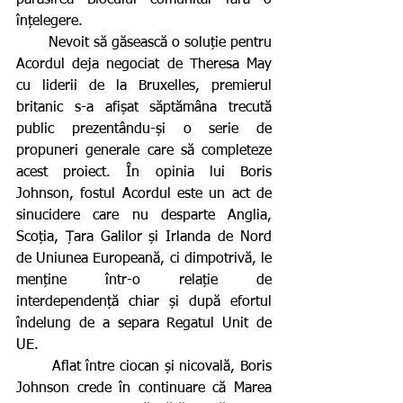
părăsirea Blocului comunitar fără o 
înțelegere.
       Nevoit să găsească o soluție pentru 
Acordul deja negociat de Theresa May 
cu liderii de la Bruxelles, premierul 
britanic s-a afișat săptămâna trecută 
public prezentându-și o serie de 
propuneri generale care să completeze 
acest proiect. În opinia lui Boris 
Johnson, fostul Acordul este un act de 
sinucidere care nu desparte Anglia, 
Scoția, Țara Galilor și Irlanda de Nord 
de Uniunea Europeană, ci dimpotrivă, le 
menține într-o relație de 
interdependență chiar și după efortul 
îndelung de a separa Regatul Unit de 
UE.
       Aflat între ciocan și nicovală, Boris 
Johnson crede în continuare că Marea 