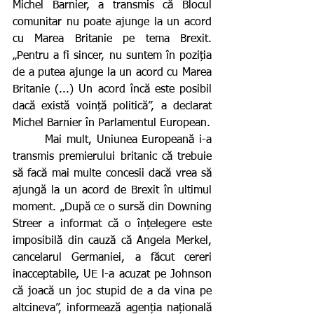
Michel Barnier, a transmis că Blocul 
comunitar nu poate ajunge la un acord 
cu Marea Britanie pe tema Brexit. 
„Pentru a fi sincer, nu suntem în poziția 
de a putea ajunge la un acord cu Marea 
Britanie (...) Un acord încă este posibil 
dacă există voință politică”, a declarat 
Michel Barnier în Parlamentul European.
       Mai mult, Uniunea Europeană i-a 
transmis premierului britanic că trebuie 
să facă mai multe concesii dacă vrea să 
ajungă la un acord de Brexit în ultimul 
moment. „După ce o sursă din Downing 
Streer a informat că o înțelegere este 
imposibilă din cauză că Angela Merkel, 
cancelarul Germaniei, a făcut cereri 
inacceptabile, UE l-a acuzat pe Johnson 
că joacă un joc stupid de a da vina pe 
altcineva”, informează agenția națională 