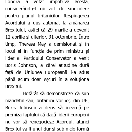
Londra a votat împotriva acesta, 
considerându-l un act de sinucidere 
pentru planul britanicilor. Respingerea 
Acordului a dus automat la amânarea 
Brexitului, astfel că 29 martie a devenit 
12 aprilie și ulterior, 31 octombrie. Între 
timp, Theresa May a demisionat și în 
locul ei în funcția de prim ministru și 
lider al Partidului Conservator a venit 
Boris Johnson, a cărei atitudine dură 
față de Uniunea Europeană i-a adus 
până acum doar eșcuri în a soluționa 
Brexitul.
        Hotărât să demonstreze că sub 
mandatul său, britanicii vor ieși din UE, 
Boris Johnson a decis să meargă pe 
premiza faptului că dacă liderii europeni 
nu vor să renegocieze Acordul, atunci 
Brexitul va fi unul dur și sub nicio formă 