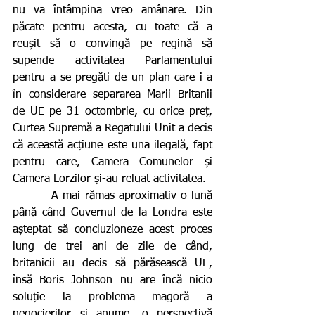
nu va întâmpina vreo amânare. Din 
păcate pentru acesta, cu toate că a 
reușit să o convingă pe regină să 
supende activitatea Parlamentului 
pentru a se pregăti de un plan care i-a 
în considerare separarea Marii Britanii 
de UE pe 31 octombrie, cu orice preț, 
Curtea Supremă a Regatului Unit a decis 
că această acțiune este una ilegală, fapt 
pentru care, Camera Comunelor și 
Camera Lorzilor și-au reluat activitatea.
         A mai rămas aproximativ o lună 
până când Guvernul de la Londra este 
așteptat să concluzioneze acest proces 
lung de trei ani de zile de când, 
britanicii au decis să părăsească UE, 
însă Boris Johnson nu are încă nicio 
soluție la problema magoră a 
negocierilor și anume, o perspectivă 