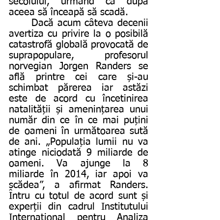
secolului, urmând ca după 
aceea să înceapă să scadă.
      Dacă acum câteva decenii 
avertiza cu privire la o posibilă 
catastrofă globală provocată de 
suprapopulare, profesorul 
norvegian Jorgen Randers se 
află printre cei care și-au 
schimbat părerea iar astăzi 
este de acord cu încetinirea 
natalității și amenințarea unui 
număr din ce în ce mai puțini 
de oameni în următoarea sută 
de ani. „Populația lumii nu va 
atinge niciodată 9 miliarde de 
oameni. Va ajunge la 8 
miliarde în 2014, iar apoi va 
scădea”, a afirmat Randers. 
Întru cu totul de acord sunt și 
experții din cadrul Institutului 
Internațional pentru Analiza 