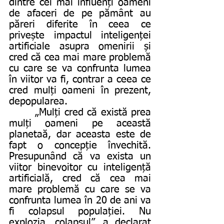
dintre cei mai influenți oameni 
de afaceri de pe pământ au 
păreri diferite în ceea ce 
privește impactul inteligenței 
artificiale asupra omenirii și 
cred că cea mai mare problemă 
cu care se va confrunta lumea 
în viitor va fi, contrar a ceea ce 
cred mulți oameni în prezent, 
depopularea.
       „Mulți cred că există prea 
mulți oameni pe această 
planetaă, dar aceasta este de 
fapt o concepție învechită. 
Presupunând că va exista un 
viitor binevoitor cu inteligență 
artificială, cred că cea mai 
mare problemă cu care se va 
confrunta lumea în 20 de ani va 
fi colapsul populației. Nu 
explozia, colapsul”, a declarat 