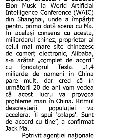
Elon Musk la World Artificial 
Intelligence Conference (WAIC) 
din Shanghai, unde a împărțit 
pentru prima dată scena cu Ma. 
În același consens cu acesta, 
miliardarul chinez, proprietar al 
celui mai mare site chinezesc 
de comerț electronic, Alibaba, 
s-a arătat „complet de acord” 
cu fondatorul Tesla. „1,4 
miliarde de oameni în China 
pare mult, dar cred că în 
următorii 20 de ani vom vedea 
că acest lucru va provoca 
probleme mari în China. Ritmul 
descreșterii populației va 
accelera. Îi spui 'colaps'. Sunt 
de accord cu tine”, a confirmat 
Jack Ma.
        Potrivit agenției naționale 