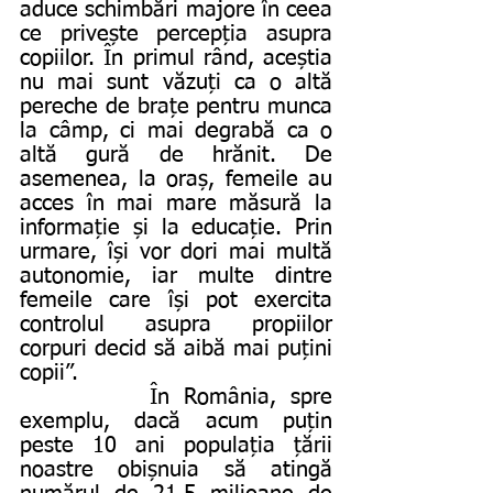
aduce schimbări majore în ceea 
ce privește percepția asupra 
copiilor. În primul rând, aceștia 
nu mai sunt văzuți ca o altă 
pereche de brațe pentru munca 
la câmp, ci mai degrabă ca o 
altă gură de hrănit. De 
asemenea, la oraș, femeile au 
acces în mai mare măsură la 
informație și la educație. Prin 
urmare, își vor dori mai multă 
autonomie, iar multe dintre 
femeile care își pot exercita 
controlul asupra propiilor 
corpuri decid să aibă mai puțini 
copii”.
         În România, spre 
exemplu, dacă acum puțin 
peste 10 ani populația țării 
noastre obișnuia să atingă 