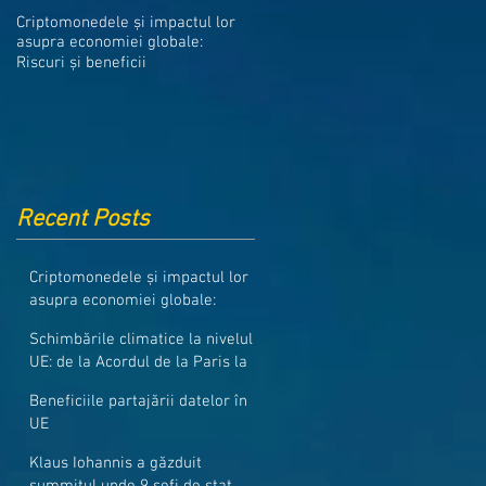
Medicamentele din Romania, cel
Criptomonedele și impactul lor
mai ieftine din intreaga UE
asupra economiei globale:
Riscuri și beneficii
Recent Posts
Criptomonedele și impactul lor
asupra economiei globale:
Riscuri și beneficii
Schimbările climatice la nivelul
UE: de la Acordul de la Paris la
pachetul Fit for 55
Beneficiile partajării datelor în
UE
Klaus Iohannis a găzduit
summitul unde 9 șefi de stat