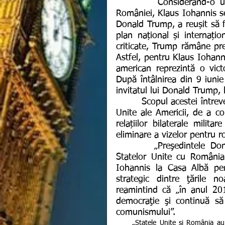
        Considerând-o un model care a spart toate barierele, președintele 
României, Klaus Iohannis se
Donald Trump, a reușit să f
plan național și internațion
criticate, Trump rămâne pr
Astfel, pentru Klaus Iohanni
american reprezintă o vict
După întâlnirea din 9 iunie 
invitatul lui Donald Trump,
        Scopul acestei întrevederi a fost susținut de intenția președintelui Statelor 
Unite ale Americii, de a co
relațiilor bilaterale milita
eliminare a vizelor pentru r
       „Preşedintele Donald Trump reiterează şi consolidează parteneriatul 
Statelor Unite cu România
Iohannis la Casa Albă pent
strategic dintre ţările n
reamintind că „în anul 201
democraţie şi continuă să 
comunismului”.  
     „Statele Unite şi România au relaţii din ce în ce mai intense în materie de securitate, energie, 