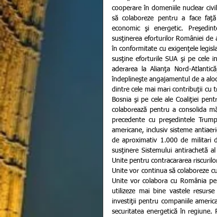
cooperare în domeniile nuclear civil
să colaboreze pentru a face faţă 
economic şi energetic. Preşedinte
susţinerea eforturilor României de a
în conformitate cu exigenţele legisl
susţine eforturile SUA şi pe cele i
aderarea la Alianţa Nord-Atlantic
îndeplineşte angajamentul de a aloc
dintre cele mai mari contribuţii cu 
Bosnia şi pe cele ale Coaliţiei pent
colaborează pentru a consolida măs
precedente cu preşedintele Trump
americane, inclusiv sisteme antiaeri
de aproximativ 1.000 de militari 
susţinere Sistemului antirachetă 
Unite pentru contracararea riscurilo
Unite vor continua să colaboreze cu
Unite vor colabora cu România pentr
utilizeze mai bine vastele resurse
investiţii pentru companiile americ
securitatea energetică în regiune. 