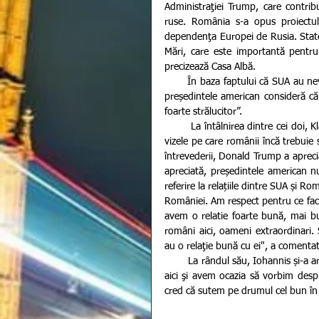
Administraţiei Trump, care contrib
ruse. România s-a opus proiectul
dependenţa Europei de Rusia. Statele
Mări, care este importantă pentru i
precizează Casa Albă.
       În baza faptului că SUA au nevoie de România pentru a consolida poziția NATO în Europa de Est, 
președintele american consideră că 
foarte strălucitor”.
        La întâlnirea dintre cei doi, Klaus Iohannis nu a ratat însă să îl întrebe pe liderul american despre 
vizele pe care românii încă trebuie 
întrevederii, Donald Trump a apreci
apreciată, președintele american nu
referire la relațiile dintre SUA și R
României. Am respect pentru ce face 
avem o relatie foarte bună, mai bun
români aici, oameni extraordinari. 
au o relaţie bună cu ei", a coment
        La rândul său, Iohannis și-a arărat aprecierea față de oportunitatea întâlnirii; „Este o plăcere să fiu 
aici şi avem ocazia să vorbim despr
cred că sutem pe drumul cel bun în 