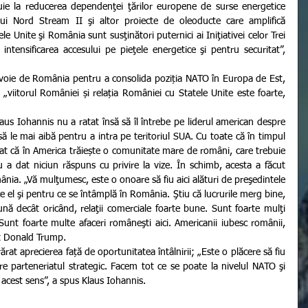
uie la reducerea dependenţei ţărilor europene de surse energetice 
ui Nord Stream II şi altor proiecte de oleoducte care amplifică 
 Unite şi România sunt susţinători puternici ai Iniţiativei celor Trei 
ntensificarea accesului pe pieţele energetice şi pentru securitat”, 
„viitorul României și relația României cu Statele Unite este foarte, 
să le mai aibă pentru a intra pe teritoriul SUA. Cu toate că în timpul 
at că în America trăiește o comunitate mare de români, care trebuie 
 a dat niciun răspuns cu privire la vize. În schimb, acesta a făcut 
omânia. „Vă mulţumesc, este o onoare să fiu aici alături de preşedintele 
el şi pentru ce se întâmplă în România. Ştiu că lucrurile merg bine, 
ă decât oricând, relaţii comerciale foarte bune. Sunt foarte mulţi 
Sunt foarte multe afaceri româneşti aici. Americanii iubesc românii, 
at Donald Trump.
e parteneriatul strategic. Facem tot ce se poate la nivelul NATO şi 
acest sens”, a spus Klaus Iohannis.