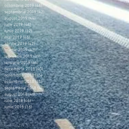
octombrie 2019
(46)
46 postări
septembrie 2019
(42)
42 postări
august 2019
(44)
44 postări
iulie 2019
(46)
46 postări
iunie 2019
(22)
22 postări
mai 2019
(46)
46 postări
aprilie 2019
(42)
42 postări
martie 2019
(42)
42 postări
februarie 2019
(39)
39 postări
ianuarie 2019
(46)
46 postări
decembrie 2018
(40)
40 postări
noiembrie 2018
(45)
45 postări
octombrie 2018
(45)
45 postări
septembrie 2018
(40)
40 postări
august 2018
(46)
46 postări
iulie 2018
(44)
44 postări
iunie 2018
(16)
16 postări