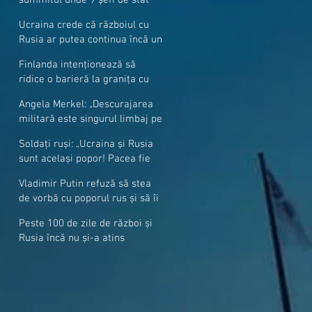
cer mai mulți soldați NATO la
Ucraina crede că războiul cu
granițe
Rusia ar putea continua încă un
an
Finlanda intenționează să
ridice o barieră la granița cu
Rusia
Angela Merkel: „Descurajarea
militară este singurul limbaj pe
care Putin îl înţelege”
Soldați ruși: „Ucraina și Rusia
sunt același popor! Pacea fie
cu voi, frați și surori”
Vladimir Putin refuză să stea
de vorbă cu poporul rus și să îi
răspundă la întrebări
Peste 100 de zile de război și
Rusia încă nu și-a atins
obiectivele sale militare
majore