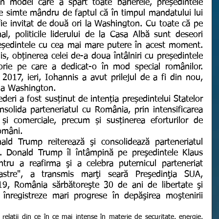
 simte mândru de faptul că în timpul mandatului lui 
ie invitat de două ori la Washington. Cu toate că pe 
al, politicile liderului de la Casa Albă sunt deseori 
eședintele cu cea mai mare putere în acest moment. 
s, obținerea celei de-a doua întâlniri cu președintele 
orie pe care a dedicat-o în mod special românilor. 
2017, ieri, Iohannis a avut prilejul de a fi din nou, 
 la Washington.
nsolida parteneriatul cu România, prin intensificarea 
re și comerciale, precum și susținerea eforturilor de 
omâni.
. Donald Trump îl întâmpină pe preşedintele Klaus 
ru a reafirma şi a celebra puternicul parteneriat 
oastre", a transmis marţi seară Preşedinţia SUA, 
9, România sărbătoreşte 30 de ani de libertate şi 
înregistreze mari progrese în depăşirea moştenirii 