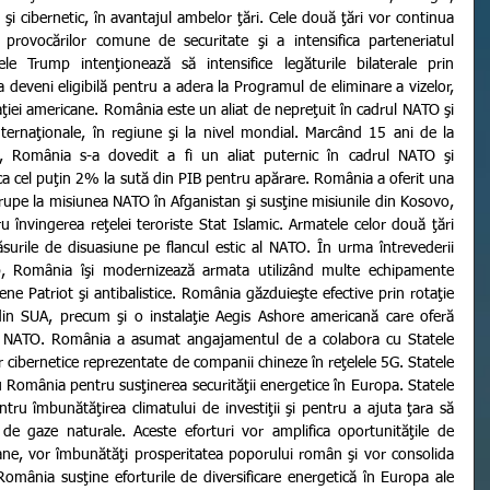
 şi cibernetic, în avantajul ambelor ţări. Cele două ţări vor continua 
provocărilor comune de securitate şi a intensifica parteneriatul 
le Trump intenţionează să intensifice legăturile bilaterale prin 
 deveni eligibilă pentru a adera la Programul de eliminare a vizelor, 
aţiei americane. România este un aliat de nepreţuit în cadrul NATO şi 
nternaţionale, în regiune şi la nivel mondial. Marcând 15 ani de la 
ă, România s-a dovedit a fi un aliat puternic în cadrul NATO şi 
a cel puţin 2% la sută din PIB pentru apărare. România a oferit una 
trupe la misiunea NATO în Afganistan şi susţine misiunile din Kosovo, 
ru învingerea reţelei teroriste Stat Islamic. Armatele celor două ţări 
urile de disuasiune pe flancul estic al NATO. În urma întrevederii 
, România îşi modernizează armata utilizând multe echipamente 
ene Patriot şi antibalistice. România găzduieşte efective prin rotaţie 
din SUA, precum şi o instalaţie Aegis Ashore americană care oferă 
al NATO. România a asumat angajamentul de a colabora cu Statele 
r cibernetice reprezentate de companii chineze în reţelele 5G. Statele 
 România pentru susţinerea securităţii energetice în Europa. Statele 
u îmbunătăţirea climatului de investiţii şi pentru a ajuta ţara să 
 de gaze naturale. Aceste eforturi vor amplifica oportunităţile de 
ane, vor îmbunătăţi prosperitatea poporului român şi vor consolida 
România susţine eforturile de diversificare energetică în Europa ale 