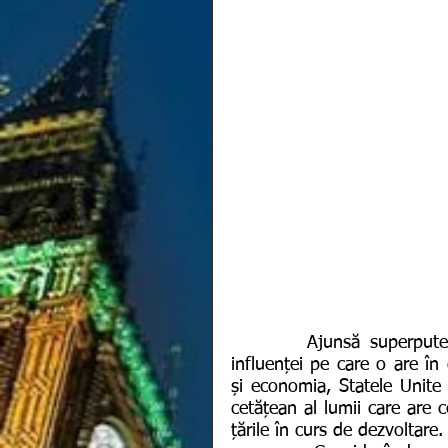
       Ajunsă superputere mondială datorită capacităților de dezvoltare și 
influenței pe care o are în
și economia, Statele Unite 
cetățean al lumii care are 
țările în curs de dezvoltare.