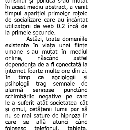
turismul și politica s-au mutat 
în acest mediu abstract, a venit 
timpul apariției primelor rețele 
de socializare care au încântat 
utilizatorii de web 0.2 încă de 
la primele secunde.
        Astăzi, toate domeniile 
existente în viața unei ființe 
umane s-au mutat în mediul 
online, născând astfel 
dependența de a fi conectată la 
internet foarte multe ore din zi. 
În timp ce sociologii și 
psihologii trag semnale de 
alarmă serioase punctând 
schimbările negative pe care 
le-a suferit atât societatea cât 
și omul, cetățenii lumii par să 
nu se mai sature de hipnoza în 
care se află atunci când 
folosesc telefonul, tableta, 