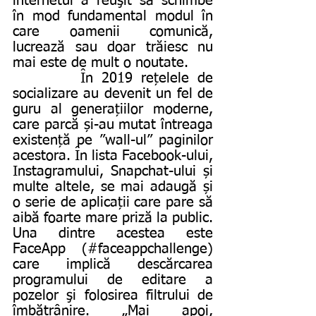
internetul a reuşit să schimbe 
în mod fundamental modul în 
care oamenii comunică, 
lucrează sau doar trăiesc nu 
mai este de mult o noutate.
        În 2019 rețelele de 
socializare au devenit un fel de 
guru al generațiilor moderne, 
care parcă și-au mutat întreaga 
existență pe ”wall-ul” paginilor 
acestora. În lista Facebook-ului, 
Instagramului, Snapchat-ului și 
multe altele, se mai adaugă și 
o serie de aplicații care pare să 
aibă foarte mare priză la public. 
Una dintre acestea este 
FaceApp (#faceappchallenge) 
care implică descărcarea 
programului de editare a 
pozelor şi folosirea filtrului de 
îmbătrânire. „Mai apoi, 