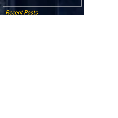
Recent Posts
Criptomonedele și impactul lor asupra
economiei globale: Riscuri și beneficii
Schimbările climatice la nivelul UE: de la
Acordul de la Paris la pachetul Fit for 55
Beneficiile partajării datelor în UE
Klaus Iohannis a găzduit summitul unde 9 șefi de
stat cer mai mulți soldați NATO la granițe
Ucraina crede că războiul cu Rusia ar putea
continua încă un an