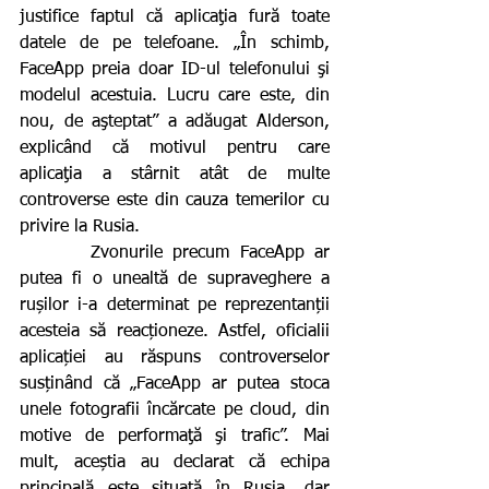
justifice faptul că aplicaţia fură toate 
datele de pe telefoane. „În schimb, 
FaceApp preia doar ID-ul telefonului şi 
modelul acestuia. Lucru care este, din 
nou, de aşteptat” a adăugat Alderson, 
explicând că motivul pentru care 
aplicaţia a stârnit atât de multe 
controverse este din cauza temerilor cu 
privire la Rusia.
       Zvonurile precum FaceApp ar 
putea fi o unealtă de supraveghere a 
rușilor i-a determinat pe reprezentanții 
acesteia să reacționeze. Astfel, oficialii 
aplicației au răspuns controverselor 
susținând că „FaceApp ar putea stoca 
unele fotografii încărcate pe cloud, din 
motive de performaţă şi trafic”. Mai 
mult, aceștia au declarat că echipa 
principală este situată în Rusia, dar 