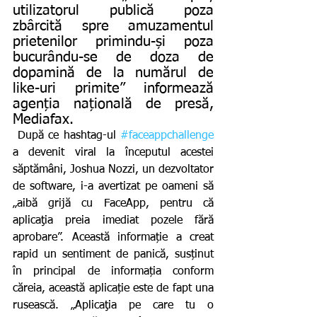
utilizatorul publică poza 
zbârcită spre amuzamentul 
prietenilor primindu-și poza 
bucurându-se de doza de 
dopamină de la numărul de 
like-uri primite” informează 
agenția națională de presă, 
Mediafax.
 După ce hashtag-ul 
#faceappchallenge
a devenit viral la începutul acestei 
săptămâni, Joshua Nozzi, un dezvoltator 
de software, i-a avertizat pe oameni să 
„aibă grijă cu FaceApp, pentru că 
aplicaţia preia imediat pozele fără 
aprobare”. Această informație a creat 
rapid un sentiment de panică, susținut 
în principal de informația conform 
căreia, această aplicație este de fapt una 
rusească. „Aplicaţia pe care tu o 