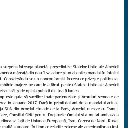
erica măreață din nou îi va aduce și un al doilea mandat în fotoliul 
 Considerându-se un nonconformist în ceea ce privește politica sa, 
bările majore pe care le-a făcut pentru Statele Unite ale Americii 
icani cât și de opinia publică din toată lumea.    
rea în ianuarie 2017. Dacă în primii doi ani de la mandatul actual, 
ja SUA din Acordul climatic de la Paris, Acordul nuclear cu Iranul, 
diare, Consiliul ONU pentru Drepturile Omului și a mutat ambasada 
itudinea sa față de Uniunea Europeană, Iran, Coreea de Nord, Rusia, 
 multă stupoare. În timp ce relațiile externe ale americanilor au fost 