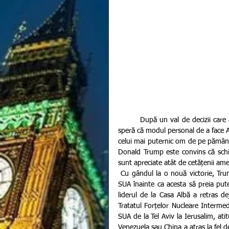
        După un val de decizii care a surprins întreaga planetă, președintele Statelor Unite ale Americii 
speră că modul personal de a face Am
celui mai puternic om de pe pământ.
Donald Trump este convins că schim
sunt apreciate atât de cetățenii amer
 Cu gândul la o nouă victorie, Trump este gata să sacrifice toate parteneriate și Acorduri semnate de 
SUA înainte ca acesta să preia pute
liderul de la Casa Albă a retras de
Tratatul Forțelor Nucleare Interme
SUA de la Tel Aviv la Ierusalim, at
Venezuela sau China a atras la fel de