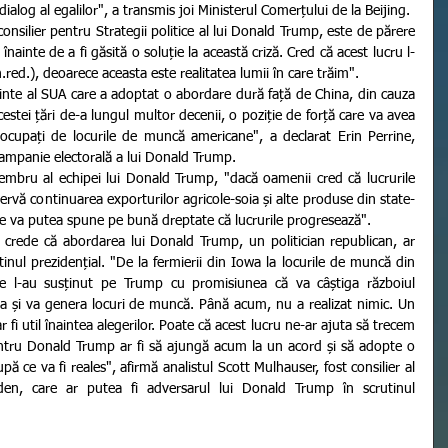
preocupările fiecărei părți printr-un dialog al egalilor", a transmis joi Ministerul Comerțului de la Beijing.   
ainte de a fi găsită o soluție la această criză. Cred că acest lucru l-
red.), deoarece aceasta este realitatea lumii în care trăim".    
estei țări de-a lungul multor decenii, o poziție de forță care va avea 
eocupați de locurile de muncă americane", a declarat Erin Perrine, 
campanie electorală a lui Donald Trump.   
rvă continuarea exporturilor agricole-soia și alte produse din state-
ele va putea spune pe bună dreptate că lucrurile progresează".    
tinul prezidențial. "De la fermierii din Iowa la locurile de muncă din 
e l-au susținut pe Trump cu promisiunea că va câștiga războiul 
a și va genera locuri de muncă. Până acum, nu a realizat nimic. Un 
 fi util înaintea alegerilor. Poate că acest lucru ne-ar ajuta să trecem 
ntru Donald Trump ar fi să ajungă acum la un acord și să adopte o 
 ce va fi reales", afirmă analistul Scott Mulhauser, fost consilier al 
iden, care ar putea fi adversarul lui Donald Trump în scrutinul 