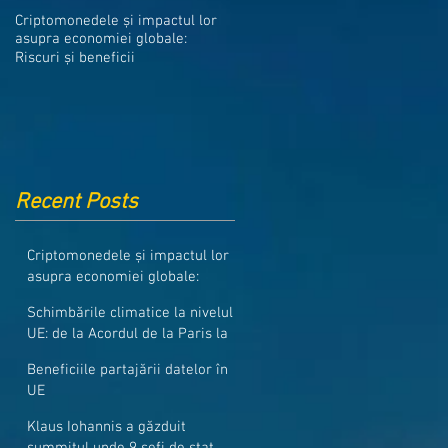
Medicamentele din Romania, cel
Criptomonedele și impactul lor
mai ieftine din intreaga UE
asupra economiei globale:
Riscuri și beneficii
Recent Posts
Criptomonedele și impactul lor
asupra economiei globale:
Riscuri și beneficii
Schimbările climatice la nivelul
UE: de la Acordul de la Paris la
pachetul Fit for 55
Beneficiile partajării datelor în
UE
Klaus Iohannis a găzduit
summitul unde 9 șefi de stat