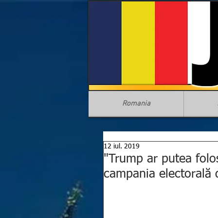
Romania
12 iul. 2019
"Trump ar putea folo
campania electorală 