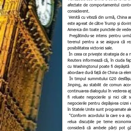
afectate de comportamentul controv
considerent.     
 Venită cu viteză din urmă, China amenință poziția americanilor din clasamentul economic, fapt care nu 
este agreat de către Trump și dorinț
America din toate punctele de vedere
 Pregătindu-se intens pentru următoarele alegeri prezidențiale, liderul de la Casa Albă își pregătește 
terenul pentru a se asigura că rez
posibilitatea victoriei sale.    
 În ceea ce privește strategia de a nu o lăsa pe China să îi amenințe poziția, agenția națională de presă, 
Reuters informează că, în ciuda fap
cu Washingtonul poate fi depășită p
abordare dură față de China ca eleme
 În timpul summitului G20 desfășurat acum o lună, în Japonia, Donald Trump și omologul chinez, Xi 
Jinping, au stabilit de comun aco
continuarea dialogului în vederea aj
fi reluate negocierile și nici cât
negocierile pentru depășirea crizei
în Statele Unite sunt programate ale
 "Conform acordului la care s-a ajuns la Osaka de către liderii ambelor țări, echipele de negociere vor 
relua discuțiile pe teme economic
consideră că ambele părți pot g