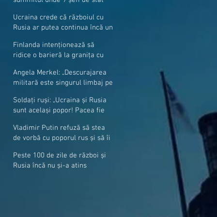
cer mai mulți soldați NATO la
Ucraina crede că războiul cu
granițe
Rusia ar putea continua încă un
an
Finlanda intenționează să
ridice o barieră la granița cu
Rusia
Angela Merkel: „Descurajarea
militară este singurul limbaj pe
care Putin îl înţelege”
Soldați ruși: „Ucraina și Rusia
sunt același popor! Pacea fie
cu voi, frați și surori”
Vladimir Putin refuză să stea
de vorbă cu poporul rus și să îi
răspundă la întrebări
Peste 100 de zile de război și
Rusia încă nu și-a atins
obiectivele sale militare
majore