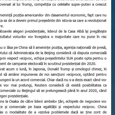
ersat al lui Trump, competiția cu celelalte super-puteri a crescut 
a sa de a deveni primul președinte din istoria sa care a revoluționat 
.    
ultatul voturilor vor înregistra o majoritate care nu pune în risc 
tului că Administrația de la Beijing consideră că disputa comercială 
rin respect reciproc, echipa președintelui SUA poate opta pentru o 
nt de campanie electorală în scrutinul prezidențial din 2020.    
rd să amâne impunerea de noi sancțiuni reciproce, optând pentru 
ungerii la un acord comercial. Chiar dacă nu s-a decis exact când vor 
 se vor mai prelungi, Reuters consideră că există posibilitatea ca 
 comerciale cu Beijingul să se prelungească până în anul 2020, când 
geri prezidențiale.   
e și comerciale pe baza egalității și respectului reciproc. China 
ăsi o modalitate de a rezolva problemele dacă se ține cont de 