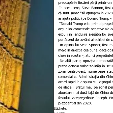
 În acest sens, Steve Bannon, fost consilier pentru Strategii politice al lui Donald Trump, este de părere 
că sunt șanse "să ajungem în 2020 în
ar ajuta politic (pe Donald Trump -n.
 "Donald Trump este primul președinte al SUA care a adoptat o abordare dură față de China, din cauza 
acțiunilor comerciale negative ale ac
ecouri în rândurile alegătorilor pr
purtătorul de cuvânt al echipei de 
 În opinia lui Sean Spincer, fost membru al echipei lui Donald Trump, "dacă oamenii cred că lucrurile 
merg în direcția cea bună, dacă obse
cheie în scrutin -, atunci președint
 De altă parte, opoziția democrată crede că abordarea lui Donald Trump, un politician republican, ar 
putea genera vulnerabilități în scru
zona centru-vest, numeroase stat
comercial cu Administrația din Chin
acord rapid în disputa cu Beijingul ar
de alegeri. Sfatul meu personal pe
abordare mai dură față de China după
fostului vicepreședinte Joseph B
prezidențial din 2020.   
Etichete: