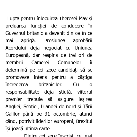
 Lupta pentru înlocuirea Theresei May și 
preluarea funcției de conducere în 
Guvernul britanic a devenit din ce în ce 
mai aprigă. Presiunea aprobării 
Acordului deja negociat cu Uniunea 
Europeană, dar respins de trei ori de 
membrii Camerei Comunelor îi 
determină pe cei zece candidați să se 
promoveze intens pentru a câștiga 
încrederea britanicilor. Cu o 
responsabilitate deja știută, viitorul 
premier trebuie să asigure ieșirea 
Angliei, Scoției, Irlandei de nord și Țării 
Galilor până pe 31 octombrie, atunci 
când, potrivit liderilor europeni, Brexitul 
își joacă ultima carte.
         Dintre cei zece înscriși, cel mai 