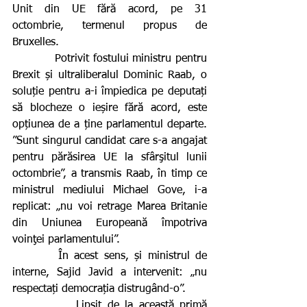
Unit din UE fără acord, pe 31 
octombrie, termenul propus de 
Bruxelles.
           Potrivit fostului ministru pentru 
Brexit și ultraliberalul Dominic Raab, o 
soluție pentru a-i împiedica pe deputați 
să blocheze o ieșire fără acord, este 
opțiunea de a ține parlamentul departe. 
”Sunt singurul candidat care s-a angajat 
pentru părăsirea UE la sfârşitul lunii 
octombrie”, a transmis Raab, în timp ce 
ministrul mediului Michael Gove, i-a 
replicat: „nu voi retrage Marea Britanie 
din Uniunea Europeană împotriva 
voinţei parlamentului”.
        În acest sens, și ministrul de 
interne, Sajid Javid a intervenit: „nu 
respectați democrația distrugând-o”.
           Lipsit de la această primă 