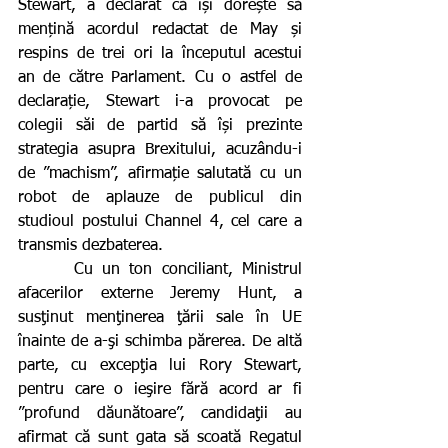
Stewart, a declarat că își dorește să 
mențină acordul redactat de May și 
respins de trei ori la începutul acestui 
an de către Parlament. Cu o astfel de 
declarație, Stewart i-a provocat pe 
colegii săi de partid să își prezinte 
strategia asupra Brexitului, acuzându-i 
de ”machism”, afirmație salutată cu un 
robot de aplauze de publicul din 
studioul postului Channel 4, cel care a 
transmis dezbaterea.
      Cu un ton conciliant, Ministrul 
afacerilor externe Jeremy Hunt, a 
susţinut menţinerea ţării sale în UE 
înainte de a-şi schimba părerea. De altă 
parte, cu excepţia lui Rory Stewart, 
pentru care o ieşire fără acord ar fi 
”profund dăunătoare”, candidaţii au 
afirmat că sunt gata să scoată Regatul 