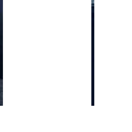
economiei globale: Riscuri și beneficii
Schimbările climatice la nivelul UE: de la
Acordul de la Paris la pachetul Fit for 55
Beneficiile partajării datelor în UE
Klaus Iohannis a găzduit summitul unde 9 șefi de
stat cer mai mulți soldați NATO la granițe
Ucraina crede că războiul cu Rusia ar putea
continua încă un an
Finlanda intenționează să ridice o barieră la
granița cu Rusia
Angela Merkel: „Descurajarea militară este
singurul limbaj pe care Putin îl înţelege”