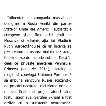
 Influențați de campania masivă de 
denigrare a Rusiei venită din partea 
Statelor Unite ale Americii, autoritățile 
europene și-au fixat ochii țintă pe 
Moscova și administrația lui Vladimir 
Putin suspectându-le că ar încerca să 
preia controlul asupra mai multor state, 
folosindu-se de metode subtile. Dacă în 
ceea ce privește anexarea Peninsulei 
Crimeea (ianuarie 2014), Ucraina a 
reușit să convingă Uniunea Europeană 
să impună sancțiuni Rusiei acuzând-o 
de practici necurate, nici Marea Britanie 
nu s-a lăsat mai prejos atunci când 
fostul spion rus, Serghei Skripal a fost 
otrăvit cu o substanță neurotoxică. 