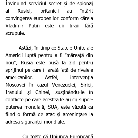
Învinuind serviciul secret și de spionaj 
al Rusiei, britanicii au întărit 
convingerea europenilor conform căreia 
Vladimir Putin este un tiran fără 
scrupule.  
        Astăzi, în timp ce Statele Unite ale 
Americii luptă pentru a fi "măreață din 
nou", Rusia este pusă la zid pentru 
sprijinul pe care îl arată față de rivalele 
americanilor. Astfel, intervenția 
Moscovei în cazul Venezuelei, Siriei, 
Iranului și Chinei, susținându-le în 
conflicte pe care acestea le au cu super-
puterea mondială, SUA, este văzută ca 
fiind o formă de atac și amenințare la 
adresa siguranței mondiale.  
        Cu toate că Uniunea Europeană 