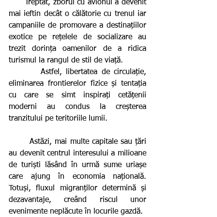
      Treptat, zborul cu avionul a devenit 
mai ieftin decât o călătorie cu trenul iar 
campaniile de promovare a destinațiilor 
exotice pe rețelele de socializare au 
trezit dorința oamenilor de a ridica 
turismul la rangul de stil de viață.  
        Astfel, libertatea de circulație, 
eliminarea frontierelor fizice și tentația 
cu care se simt inspirați cetățenii 
moderni au condus la creșterea 
tranzitului pe teritoriile lumii.  
       Astăzi, mai multe capitale sau țări 
au devenit centrul interesului a milioane 
de turiști lăsând în urmă sume uriașe 
care ajung în economia națională. 
Totuși, fluxul migranților determină și 
dezavantaje, creând riscul unor 
evenimente neplăcute în locurile gazdă.  