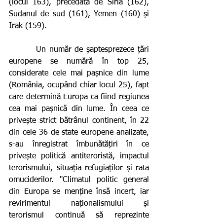
(locul 163), precedată de Siria (162), 
Sudanul de sud (161), Yemen (160) și 
Irak (159). 
        Un număr de șaptesprezece țări 
europene se numără în top 25, 
considerate cele mai pașnice din lume 
(România, ocupând chiar locul 25), fapt 
care determină Europa ca fiind regiunea 
cea mai pașnică din lume. În ceea ce 
privește strict bătrânul continent, în 22 
din cele 36 de state europene analizate, 
s-au înregistrat îmbunătățiri în ce 
privește politică antiteroristă, impactul 
terorismului, situația refugiaților și rata 
omuciderilor. "Climatul politic general 
din Europa se menține însă incert, iar 
revirimentul naționalismului și 
terorismul continuă să reprezinte 