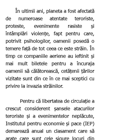
      În ultimii ani, planeta a fost afectată 
de numeroase atentate teroriste, 
proteste, evenimente rasiste și 
întâmplări violențe, fapt pentru care, 
potrivit psihologilor, oamenii posedă o 
temere față de tot ceea ce este străin. În 
timp ce companiile aeriene au ieftinit și 
mai mult biletele pentru a încuraja 
oamenii să călătorească, cetățenii țărilor 
vizitate sunt din ce în ce mai sceptici cu 
privire la invazia străinilor.  
         Pentru că libertatea de circulație a 
crescut considerent șansele atacurilor 
teroriste și a evenimentelor neplăcute, 
Institutul pentru economie și pace (IEP) 
demarează anual un clasament care să 
arate care sunt cele sigure locuri din 