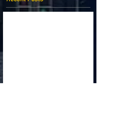
Criptomonedele și impactul lor asupra
economiei globale: Riscuri și beneficii
Schimbările climatice la nivelul UE: de la
Acordul de la Paris la pachetul Fit for 55
Beneficiile partajării datelor în UE
Klaus Iohannis a găzduit summitul unde 9 șefi de
stat cer mai mulți soldați NATO la granițe
Ucraina crede că războiul cu Rusia ar putea
continua încă un an
Finlanda intenționează să ridice o barieră la
granița cu Rusia