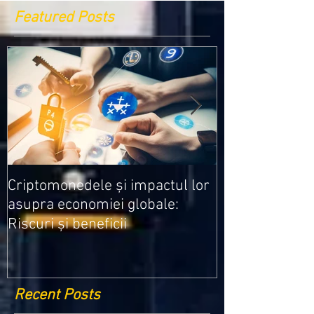
Featured Posts
Medicamentele
Criptomonedele și impactul lor
cele mai ieftin
asupra economiei globale:
Riscuri și beneficii
Recent Posts