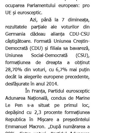
ocuparea Parlamentului european: pro 
UE și eurosceptic.
       Azi, până la 7 dimineața, 
rezultatele parțiale ale voturilor din 
Germania dădeau alianța CDU-CSU 
câștigătoare. Formată Uniunea Creștin-
Democrată (CDU) și filiala sa bavareză, 
Uniunea Social-Democrată (CSU), 
formațiunea de dreapta a obținut 
28,70% din voturi, cu 6,7% mai puțin 
decât la alegerile europene precedente, 
desfășurate în anul 2014.
          În Franța, Partidul eurosceptic 
Adunarea Națională, condus de Marine 
Le Pen s-a situat pe primul loc, 
depășind cu 2,3 procente formațiunea 
Republica în Mișcare a președintelui 
Emmanuel Macron. „După numărarea a 