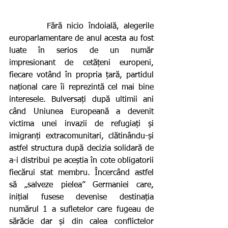
        Fără nicio îndoială, alegerile 
europarlamentare de anul acesta au fost 
luate în serios de un număr 
impresionant de cetățeni europeni, 
fiecare votând în propria țară, partidul 
național care îi reprezintă cel mai bine 
interesele. Bulversați după ultimii ani 
când Uniunea Europeană a devenit 
victima unei invazii de refugiați și 
imigranți extracomunitari, clătinându-și 
astfel structura după decizia solidară de 
a-i distribui pe aceștia în cote obligatorii 
fiecărui stat membru. Încercând astfel 
să „salveze pielea” Germaniei care, 
inițial fusese devenise destinația 
numărul 1 a sufletelor care fugeau de 
sărăcie dar și din calea conflictelor 