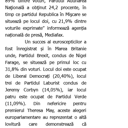
89% dintre voturi, Partidul Adunarea 
Naţională a obţinut 24,2 procente, în 
timp ce partidul Republica în Mişcare se 
situează pe locul doi, cu 21,9% dintre 
voturile exprimate” informează agenția 
națională de presă, Mediafax.
          Un succes al euroscepticilor a 
fost înregistrat și în Marea Britanie 
unde, Partidul Brexit, condus de Nigel 
Farage, se situează pe primul loc cu 
31,8% din voturi. Locul doi este ocupat 
de Liberal Democrați (20,40%), locul 
trei de Partidul Laburist condus de 
Jeremy Corbyn (14,05%), iar locul 
patru este ocupat de Partidul Verde 
(11,09%). Din nefericire pentru 
premierul Theresa May, aceste alegeri 
europarlamentare au reprezentat o altă 
lovitură care demonstrează că 