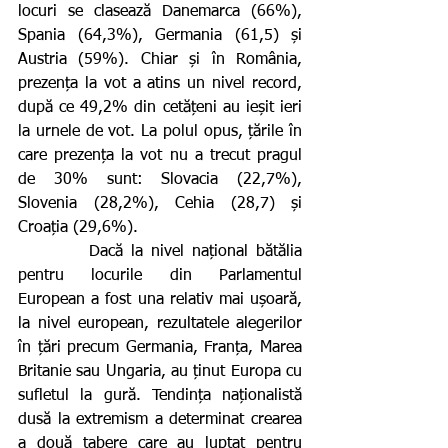
locuri se clasează Danemarca (66%), 
Spania (64,3%), Germania (61,5) și 
Austria (59%). Chiar și în România, 
prezența la vot a atins un nivel record, 
după ce 49,2% din cetățeni au ieșit ieri 
la urnele de vot. La polul opus, țările în 
care prezența la vot nu a trecut pragul 
de 30% sunt: Slovacia (22,7%), 
Slovenia (28,2%), Cehia (28,7) și 
Croația (29,6%).          
         Dacă la nivel național bătălia 
pentru locurile din Parlamentul 
European a fost una relativ mai ușoară, 
la nivel european, rezultatele alegerilor 
în țări precum Germania, Franța, Marea 
Britanie sau Ungaria, au ținut Europa cu 
sufletul la gură. Tendința naționalistă 
dusă la extremism a determinat crearea 
a două tabere care au luptat pentru 