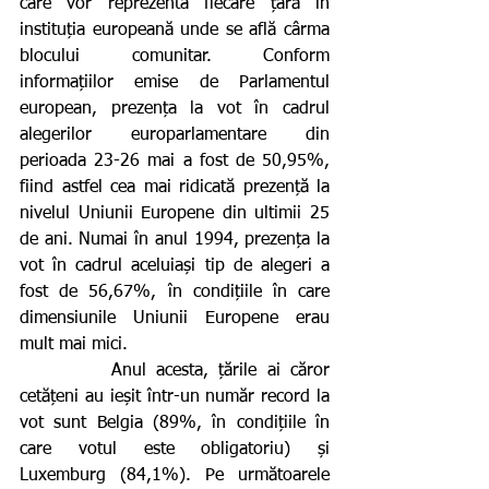
care vor reprezenta fiecare țară în 
instituția europeană unde se află cârma 
blocului comunitar. Conform 
informațiilor emise de Parlamentul 
european, prezența la vot în cadrul 
alegerilor europarlamentare din 
perioada 23-26 mai a fost de 50,95%, 
fiind astfel cea mai ridicată prezență la 
nivelul Uniunii Europene din ultimii 25 
de ani. Numai în anul 1994, prezența la 
vot în cadrul aceluiași tip de alegeri a 
fost de 56,67%, în condițiile în care 
dimensiunile Uniunii Europene erau 
mult mai mici.
         Anul acesta, țările ai căror 
cetățeni au ieșit într-un număr record la 
vot sunt Belgia (89%, în condițiile în 
care votul este obligatoriu) și 
Luxemburg (84,1%). Pe următoarele 