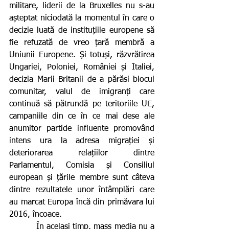
militare, liderii de la Bruxelles nu s-au 
așteptat niciodată la momentul în care o 
decizie luată de instituțiile europene să 
fie refuzată de vreo țară membră a 
Uniunii Europene. Și totuși, răzvrătirea 
Ungariei, Poloniei, României și Italiei, 
decizia Marii Britanii de a părăsi blocul 
comunitar, valul de imigranți care 
continuă să pătrundă pe teritoriile UE, 
campaniile din ce în ce mai dese ale 
anumitor partide influente promovând 
intens ura la adresa migrației și 
deteriorarea relațiilor dintre 
Parlamentul, Comisia și Consiliul 
european și țările membre sunt câteva 
dintre rezultatele unor întâmplări care 
au marcat Europa încă din primăvara lui 
2016, încoace.
          În același timp, mass media nu a 