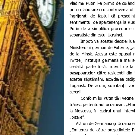
Vladimir Putin l-a primit de curând
prin colaborarea cu controversatul pr
îngrijorați de faptul că președin
sentimentul de apartenență la Rusia
Putin de a simplifica procedurile 
separatiste din estul Ucrainei.
      Împotriva acestei deciziei luate de către Putin nu sunt numai ucrainienii ci și germanii. Potrivit 
Ministerului german de Externe, „anu
de la Minsk. Acesta este opusul m
Twitter, instituția germană a mai a
cealaltă parte însă, liderul de 
pașapoartelor către rezidenții din 
acestei săptămâni, acordarea cetățe
Lugansk. De acum, solicitanții vo
cererii.
        Conform lui Putin țări vecine precum România, au facilitat obținerea cetățeniei pentru atnicii care 
trăiesc pe teritoriul ucrainean. „Etni
la Moscova, în cadrul unui interviu
„bizare”.
     Alături de Germania și Ucraina este și Uniunea Europeană care condamnă vehement acțiunea rușilor. 
„Emiterea de către preşedintele Put