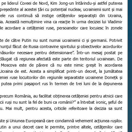
 pe liderul Coreei de Nord, Kim Jong-un întărindu-și astfel puterea 
eședinte al acestei țări cu potențial nuclear, ucrainienii sunt și mai 
tele rus continuă să instige cetățenilor separatiști din Ucraina, 
. Această nemulțimire vina ca reacție în urma deciziei lui Vladimir 
de acordare a cetățeniei ruse, persoanelor care locuiesc în zonele 
nţul făcut de Rusia contravine spiritului şi obiectivelor acordurilor 
ăsurilor necesare pentru detensionare”. Într-un mesaj postat pe 
dăugat că regiunea afectată este parte din teritoriul ucrainean. De 
la Moscova este de părere că nu este nimic greșit în acordarea 
Ucraina de est. Acesta a simplificat printr-un decret, la jumătatea 
niei ruse locuitorilor din regiunile separatiste ucrainene Donețk și 
r putea primi pașaport rus în termen de trei luni de la depunerea 
cii ruși nu sunt la fel de buni ca românii?” a întrebat ironic, șeful de 
. Mai mult, pentru acesta, criticile referitoare la decizia sa sunt 
in a unui decret care le permite, printre altele, cetăţenilor care 