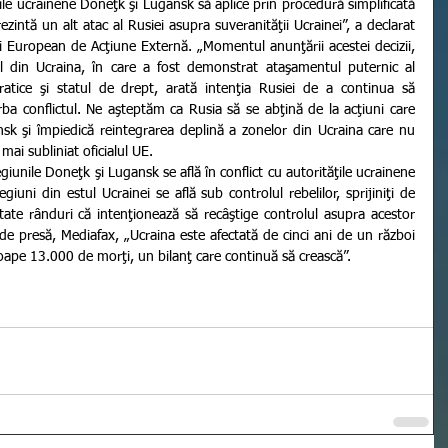
le ucrainene Doneţk şi Lugansk să aplice prin procedură simplificată 
zintă un alt atac al Rusiei asupra suveranităţii Ucrainei”, a declarat 
i European de Acţiune Externă. „Momentul anunţării acestei decizii, 
al din Ucraina, în care a fost demonstrat ataşamentul puternic al 
ratice şi statul de drept, arată intenţia Rusiei de a continua să 
rba conflictul. Ne aşteptăm ca Rusia să se abţină de la acţiuni care 
nsk şi împiedică reintegrarea deplină a zonelor din Ucraina care nu 
ai subliniat oficialul UE.
uni din estul Ucrainei se află sub controlul rebelilor, sprijiniţi de 
ate rânduri că intenţionează să recâştige controlul asupra acestor 
e de presă, Mediafax, „Ucraina este afectată de cinci ani de un război 
roape 13.000 de morţi, un bilanţ care continuă să crească”.