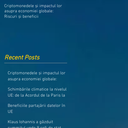
Medicamentele din Romania, cel
Criptomonedele și impactul lor
mai ieftine din intreaga UE
asupra economiei globale:
Riscuri și beneficii
Recent Posts
Criptomonedele și impactul lor
asupra economiei globale:
Riscuri și beneficii
Schimbările climatice la nivelul
UE: de la Acordul de la Paris la
pachetul Fit for 55
Beneficiile partajării datelor în
UE
Klaus Iohannis a găzduit
summitul unde 9 șefi de stat