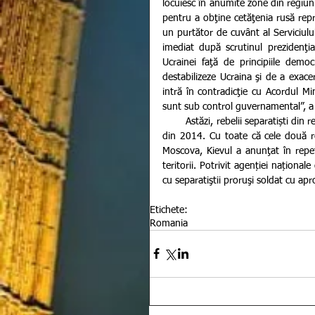
locuiesc în anumite zone din regiuni
pentru a obţine cetăţenia rusă repre
un purtător de cuvânt al Serviciulu
imediat după scrutinul prezidenţi
Ucrainei faţă de principiile democ
destabilizeze Ucraina şi de a exace
intră în contradicţie cu Acordul Mi
sunt sub control guvernamental”, a m
        Astăzi, rebelii separatiști din regiunile Doneţk şi Lugansk se află în conflict cu autorităţile ucrainene 
din 2014. Cu toate că cele două regi
Moscova, Kievul a anunţat în repet
teritorii. Potrivit agenției național
cu separatiştii proruşi soldat cu ap
Etichete:
Romania