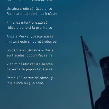
cer mai mulți soldați NATO la
Ucraina crede că războiul cu
granițe
Rusia ar putea continua încă un
an
Finlanda intenționează să
ridice o barieră la granița cu
Rusia
Angela Merkel: „Descurajarea
militară este singurul limbaj pe
care Putin îl înţelege”
Soldați ruși: „Ucraina și Rusia
sunt același popor! Pacea fie
cu voi, frați și surori”
Vladimir Putin refuză să stea
de vorbă cu poporul rus și să îi
răspundă la întrebări
Peste 100 de zile de război și
Rusia încă nu și-a atins
obiectivele sale militare
majore