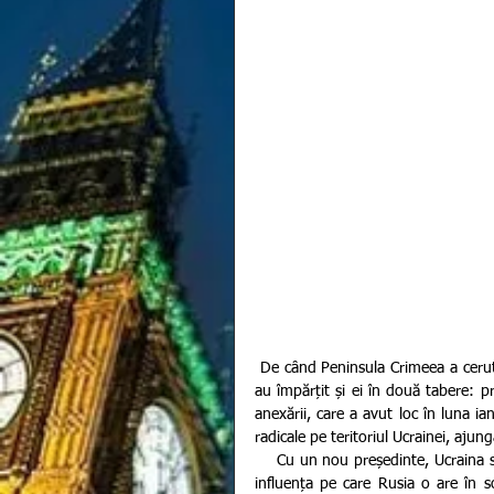
 De când Peninsula Crimeea a cerut voluntar să fie anexată „patriei mamă”, Rusia, locuitorii Ucrainei s-
au împărțit și ei în două tabere: pr
anexării, care a avut loc în luna 
radicale pe teritoriul Ucrainei, ajun
    Cu un nou președinte, Ucraina se declară pregătită să lupte pentru a-și apăra teritoriile și a învinge 
influența pe care Rusia o are în so