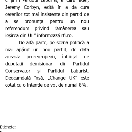
ci și în Partidul Laburist, al cărui lider, 
Jeremy Corbyn, ezită în a da curs 
cererilor tot mai insistente din partid de 
a se pronunța pentru un nou 
referendum privind rămânerea sau 
ieșirea din UE” informează rfi.ro.
       De altă parte, pe scena politică a 
mai apărut un nou partid, de data 
aceasta pro-european, înființat de 
deputații demisionari din Partidul 
Conservator și Partidul Laburist. 
Deocamdată însă, „Change UK” este 
cotat cu o intenție de vot de numai 8%.
Etichete: