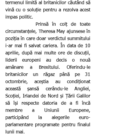
termenul limită al britanicilor căutând să 
vină cu o soluție pentru a rezolva acest 
impas politic.
        Prinsă în colț de toate 
circumstanțele, Theresa May ajunsese în 
poziția în care doar verdictul summitului 
i-ar mai fi salvat cariera. În data de 10 
aprilie, după mai multe ore de discuții, 
liderii europeni au decis o nouă 
amânare a Brexitului. Oferindu-le 
britanicilor un răgaz până pe 31 
octombrie, aceștia au condiționat 
această șansă cerându-le Angliei, 
Scoției, Irlandei de Nord și Țării Galilor 
să își respecte datoria de a fi încă 
membre a Uniunii Europene, 
participând la alegerile euro-
parlamentare programate pentru finalul 
lunii mai.