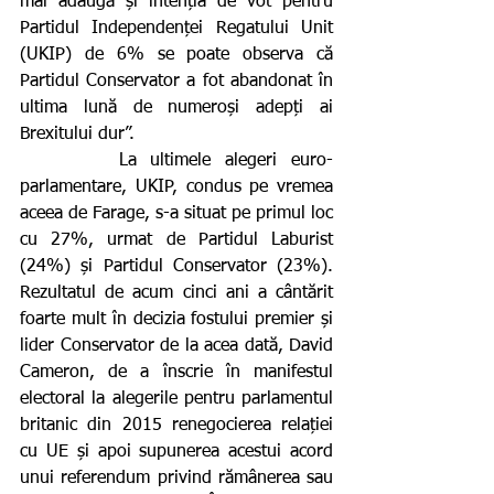
mai adaugă și intenția de vot pentru 
Partidul Independenței Regatului Unit 
(UKIP) de 6% se poate observa că 
Partidul Conservator a fot abandonat în 
ultima lună de numeroși adepți ai 
Brexitului dur”.
       La ultimele alegeri euro-
parlamentare, UKIP, condus pe vremea 
aceea de Farage, s-a situat pe primul loc 
cu 27%, urmat de Partidul Laburist 
(24%) și Partidul Conservator (23%). 
Rezultatul de acum cinci ani a cântărit 
foarte mult în decizia fostului premier și 
lider Conservator de la acea dată, David 
Cameron, de a înscrie în manifestul 
electoral la alegerile pentru parlamentul 
britanic din 2015 renegocierea relației 
cu UE și apoi supunerea acestui acord 
unui referendum privind rămânerea sau 