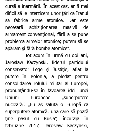
cursă a înarmării. În acest caz, ar fi mai 
dificil să le interzicem unor ţări ca Iranul 
să fabrice arme atomice. Dar este 
necesară achiziţionarea masivă de 
armament convenţional, fără a se pune 
problema armelor atomice; putem să se 
apărăm şi fără bombe atomice”.
         Tot acum în urmă cu doi ani, 
Jaroslaw Kaczynski, liderul partidului 
conservator Lege şi Justiţie, aflat la 
putere în Polonia, a pledat pentru 
consolidarea rolului militar al Europei, 
pronunţându-se în favoarea ideii unei 
Uniuni Europene „superputere 
nucleară”. „Eu aş saluta o Europă ca 
superputere atomică, una care să poată 
ţine pasul cu Rusia”, încuraja în 
februarie 2017, Jaroslaw Kaczynski, 