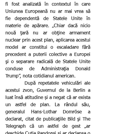
fi fost analizată în contextul în care 
Uniunea Europeană nu ar mai vrea să 
fie dependentă de Statele Unite în 
materie de apărare. „Chiar dacă nicio 
nouă ţară nu ar obţine armament 
nuclear prin acest plan, aplicarea acestui 
model ar constitui o escaladare fără 
precedent a puterii colective a Europei 
şi o separare radicală de Statele Unite 
conduse de Administraţia Donald 
Trump”, nota cotidianul american.
       După repetatele vehiculări ale 
acestui zvon, Guvernul de la Berlin a 
luat însă atitudine și a negat că ar exista 
un astfel de plan. La rândul său, 
generalul Hans-Lothar Domröse a 
declarat, citat de publicaţiile Bild şi The 
Telegraph că un astfel de gest „ar 
deschide Cutia Pandorei şi ar declanşa o 