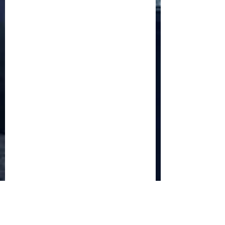
economiei globale: Riscuri și beneficii
Schimbările climatice la nivelul UE: de la
Acordul de la Paris la pachetul Fit for 55
Beneficiile partajării datelor în UE
Klaus Iohannis a găzduit summitul unde 9 șefi de
stat cer mai mulți soldați NATO la granițe
Ucraina crede că războiul cu Rusia ar putea
continua încă un an
Finlanda intenționează să ridice o barieră la
granița cu Rusia
Angela Merkel: „Descurajarea militară este
singurul limbaj pe care Putin îl înţelege”