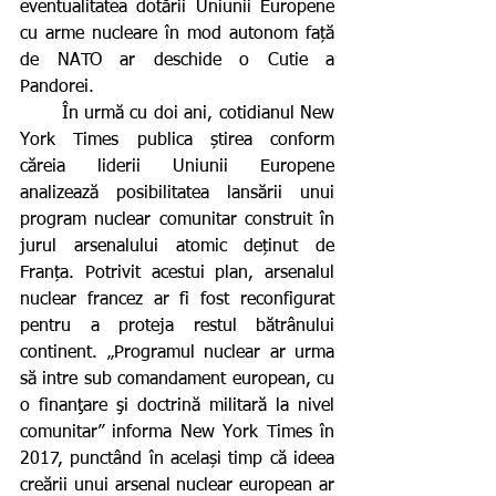
eventualitatea dotării Uniunii Europene 
cu arme nucleare în mod autonom față 
de NATO ar deschide o Cutie a 
Pandorei.
       În urmă cu doi ani, cotidianul New 
York Times publica știrea conform 
căreia liderii Uniunii Europene 
analizează posibilitatea lansării unui 
program nuclear comunitar construit în 
jurul arsenalului atomic deținut de 
Franța. Potrivit acestui plan, arsenalul 
nuclear francez ar fi fost reconfigurat 
pentru a proteja restul bătrânului 
continent. „Programul nuclear ar urma 
să intre sub comandament european, cu 
o finanţare şi doctrină militară la nivel 
comunitar” informa New York Times în 
2017, punctând în același timp că ideea 
creării unui arsenal nuclear european ar 