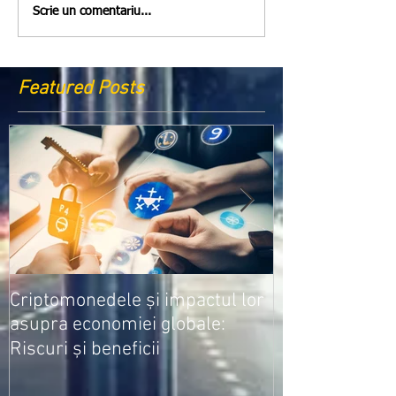
Scrie un comentariu...
Featured Posts
Medicamentele
Criptomonedele și impactul lor
cele mai ieftin
asupra economiei globale:
Riscuri și beneficii