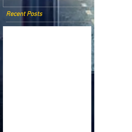
Recent Posts
Criptomonedele și impactul lor asupra
economiei globale: Riscuri și beneficii
Schimbările climatice la nivelul UE: de la
Acordul de la Paris la pachetul Fit for 55
Beneficiile partajării datelor în UE
Klaus Iohannis a găzduit summitul unde 9 șefi de
stat cer mai mulți soldați NATO la granițe
Ucraina crede că războiul cu Rusia ar putea
continua încă un an