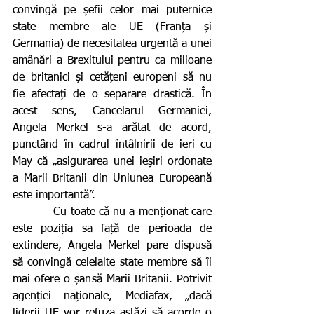
convingă pe șefii celor mai puternice 
state membre ale UE (Franța și 
Germania) de necesitatea urgentă a unei 
amânări a Brexitului pentru ca milioane 
de britanici și cetățeni europeni să nu 
fie afectați de o separare drastică. În 
acest sens, Cancelarul Germaniei, 
Angela Merkel s-a arătat de acord, 
punctând în cadrul întâlnirii de ieri cu 
May că „asigurarea unei ieşiri ordonate 
a Marii Britanii din Uniunea Europeană 
este importantă”.
           Cu toate că nu a menționat care 
este poziția sa față de perioada de 
extindere, Angela Merkel pare dispusă 
să convingă celelalte state membre să îi 
mai ofere o șansă Marii Britanii. Potrivit 
agenției naționale, Mediafax, „dacă 
liderii UE vor refuza astăzi să acorde o 