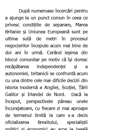
        După numeroase încercări pentru 
a ajunge la un punct comun în ceea ce 
privesc condițiile de separare, Marea 
Britanie și Uniunea Europeană sunt pe 
ultima sută de metri în procesul 
negocierilor începute acum mai bine de 
doi ani în urmă. Cerând ieșirea din 
blocul comunitar pe motiv că își doresc 
recăpătarea independenței și a 
autonomiei, britanicii se confruntă acum 
cu una dintre cele mai dificile decizii din 
istoria modernă a Angliei, Scoției, Țării 
Galilor și Irlandei de Nord.  Dacă la 
început, perspectivele păreau unele 
încurajatoare, cu fiecare zi mai aproape 
de termenul limită la care s-a decis 
oficializarea Brexitului, specialiștii 
politici și economici au scos la iveală 