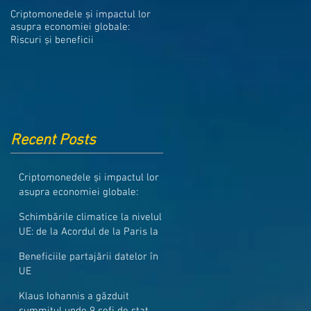
Medicamentele din Romania, cel
Criptomonedele și impactul lor
mai ieftine din intreaga UE
asupra economiei globale:
Riscuri și beneficii
Recent Posts
Criptomonedele și impactul lor
asupra economiei globale:
Riscuri și beneficii
Schimbările climatice la nivelul
UE: de la Acordul de la Paris la
pachetul Fit for 55
Beneficiile partajării datelor în
UE
Klaus Iohannis a găzduit
summitul unde 9 șefi de stat