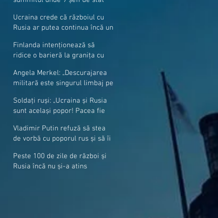
cer mai mulți soldați NATO la
Ucraina crede că războiul cu
granițe
Rusia ar putea continua încă un
an
Finlanda intenționează să
ridice o barieră la granița cu
Rusia
Angela Merkel: „Descurajarea
militară este singurul limbaj pe
care Putin îl înţelege”
Soldați ruși: „Ucraina și Rusia
sunt același popor! Pacea fie
cu voi, frați și surori”
Vladimir Putin refuză să stea
de vorbă cu poporul rus și să îi
răspundă la întrebări
Peste 100 de zile de război și
Rusia încă nu și-a atins
obiectivele sale militare
majore