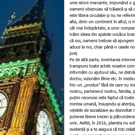
unei istorii marcante, impunând o gâ
oamenii obișnuiau să trăiască și să 
este libera circulație și nu ne referim
alta, dintr-un continent în altul, ci
cât mai îndepărtate, a unor companii
trăim ideea din spatele oricărui br
că noi, oamenii trebuie să ajungem 
aduce la noi, chiar până-n casele noa
preț.
Pe de altă parte, inventarea interne
transpuns toate actele noastre comun
informăm cu ajutorul său, ne distr
doctor, vizionăm filme etc. în mediu
într-un „produs” fără de care nu mai p
nostru, partenerul nostru, familia, 
puțini recunosc este faptul că toate
mintea umană, însușindu-și atenția, 
rețelele de socializare au dezvoltat 
puterea liberei treceri și pătrundere
unic. Astfel, în 2016, planeta nu suf
evidență și a te asigura că toți ceila