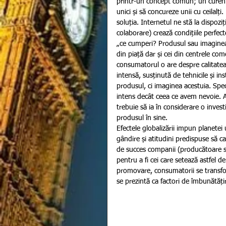
printr-un concept comun; un curent
unici și să concureze unii cu ceilalți
soluția. Internetul ne stă la dispoz
colaborare) crează condițiile perfec
„ce cumperi? Produsul sau imaginea?
din piață dar și cei din centrele come
consumatorul o are despre calitatea
intensă, susținută de tehnicile și i
produsul, ci imaginea acestuia. Spe
intens decât ceea ce avem nevoie. A
trebuie să ia în considerare o invest
produsul în sine.
Efectele globalizării impun planetei 
gândire și atitudini predispuse să ca
de succes companii (producătoare sau
pentru a fi cei care setează astfel d
promovare, consumatorii se transform
se prezintă ca factori de îmbunătățir