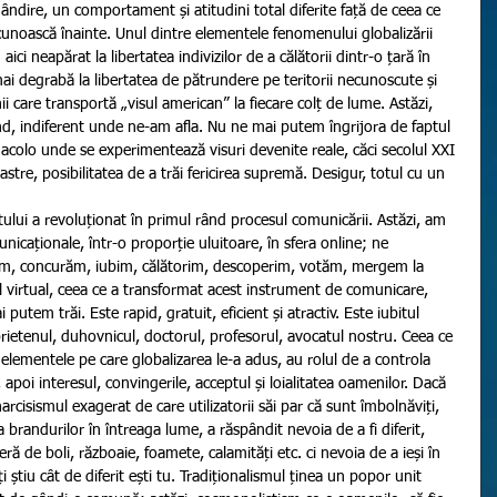
ndire, un comportament și atitudini total diferite față de ceea ce 
cunoască înainte. Unul dintre elementele fenomenului globalizării 
 aici neapărat la libertatea indivizilor de a călătorii dintr-o țară în 
 mai degrabă la libertatea de pătrundere pe teritorii necunoscute și 
 care transportă „visul american” la fiecare colț de lume. Astăzi, 
and, indiferent unde ne-am afla. Nu ne mai putem îngrijora de faptul 
acolo unde se experimentează visuri devenite reale, căci secolul XXI 
stre, posibilitatea de a trăi fericirea supremă. Desigur, totul cu un 
tului a revoluționat în primul rând procesul comunicării. Astăzi, am 
icaționale, într-o proporție uluitoare, în sfera online; ne 
ăm, concurăm, iubim, călătorim, descoperim, votăm, mergem la 
l virtual, ceea ce a transformat acest instrument de comunicare, 
utem trăi. Este rapid, gratuit, eficient și atractiv. Este iubitul 
prietenul, duhovnicul, doctorul, profesorul, avocatul nostru. Ceea ce 
 elementele pe care globalizarea le-a adus, au rolul de a controla 
apoi interesul, convingerile, acceptul și loialitatea oamenilor. Dacă 
narcisismul exagerat de care utilizatorii săi par că sunt îmbolnăviți, 
a brandurilor în întreaga lume, a răspândit nevoia de a fi diferit, 
eră de boli, războaie, foamete, calamități etc. ci nevoia de a ieși în 
lți știu cât de diferit ești tu. Tradiționalismul ținea un popor unit 