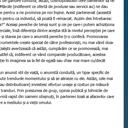
 de gândire comună; astăzi, cosmopolistism cere oamenilor să fie 
. Mărcile (indiferent ce ofertă de produse sau servicii au) ne dau 
iție pentru a ne promova pe noi înșine. Acest parteneriat (această 
te pentru ca individul, să poată fi remarcat. Auzim des întrebarea: 
” Aceiași pereche de teniși sunt și cei pe care-i putem achiziționa 
rciale, însă diferența dintre aceștia stă la nivelul percepției pe care 
 și starea pe care o anumită pereche ți-o conferă. Promovarea 
nstrumentele create special de către profesioniști, nu mai vând doar 
cialiștii avertizează că astăzi, cumpărăm ce se promovează, mai 
stfel că, indiferent ce vând companiile producătoare, acestea 
iție în imaginea sa la fel de egală sau chiar mai mare cu/decât 
un anumit stil de viață, o anumită conduită, un tipar specific de 
ute trendurile momentului și să se alinieze cu ele. Astăzi, cele mai 
 distribuitoare) investesc eforturi uriașe și costuri pe măsură 
e tranduri. Prin presiunea de grup, opinia publică și tehnicile de 
ă rapid din oameni obișnuiți, în parteneri loiali ai afacerilor care 
e a mediului și a vieții omului.