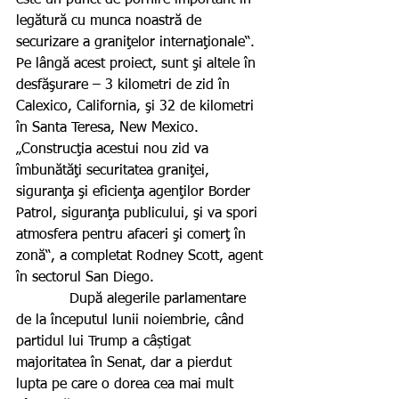
este un punct de pornire important în 
legătură cu munca noastră de 
securizare a graniţelor internaţionale“. 
Pe lângă acest proiect, sunt şi altele în 
desfăşurare – 3 kilometri de zid în 
Calexico, California, şi 32 de kilometri 
în Santa Teresa, New Mexico. 
„Construcţia acestui nou zid va 
îmbunătăţi securitatea graniţei, 
siguranţa şi eficienţa agenţilor Border 
Patrol, siguranţa publicului, şi va spori 
atmosfera pentru afaceri şi comerţ în 
zonă“, a completat Rodney Scott, agent 
în sectorul San Diego.
            După alegerile parlamentare 
de la începutul lunii noiembrie, când 
partidul lui Trump a câștigat 
majoritatea în Senat, dar a pierdut 
lupta pe care o dorea cea mai mult 