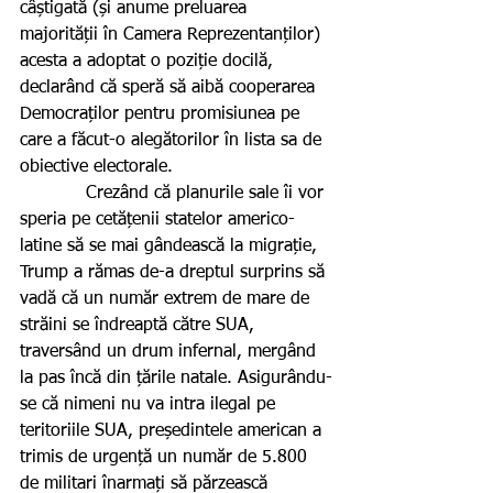
câștigată (și anume preluarea 
majorității în Camera Reprezentanților) 
acesta a adoptat o poziție docilă, 
declarând că speră să aibă cooperarea 
Democraților pentru promisiunea pe 
care a făcut-o alegătorilor în lista sa de 
obiective electorale.
            Crezând că planurile sale îi vor 
speria pe cetățenii statelor americo-
latine să se mai gândească la migrație, 
Trump a rămas de-a dreptul surprins să 
vadă că un număr extrem de mare de 
străini se îndreaptă către SUA, 
traversând un drum infernal, mergând 
la pas încă din țările natale. Asigurându-
se că nimeni nu va intra ilegal pe 
teritoriile SUA, președintele american a 
trimis de urgență un număr de 5.800 
de militari înarmați să părzească 