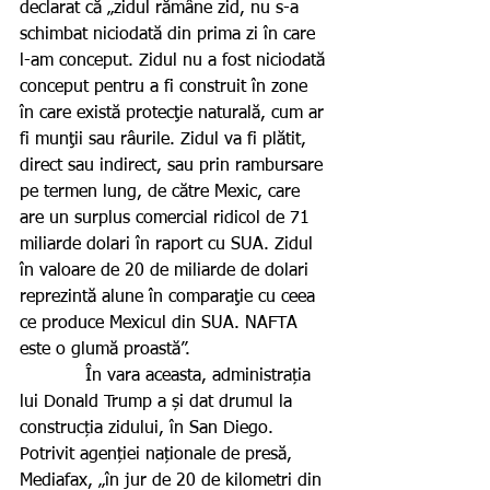
declarat că „zidul rămâne zid, nu s-a 
schimbat niciodată din prima zi în care 
l-am conceput. Zidul nu a fost niciodată 
conceput pentru a fi construit în zone 
în care există protecţie naturală, cum ar 
fi munţii sau râurile. Zidul va fi plătit, 
direct sau indirect, sau prin rambursare 
pe termen lung, de către Mexic, care 
are un surplus comercial ridicol de 71 
miliarde dolari în raport cu SUA. Zidul 
în valoare de 20 de miliarde de dolari 
reprezintă alune în comparaţie cu ceea 
ce produce Mexicul din SUA. NAFTA 
este o glumă proastă”.
            În vara aceasta, administrația 
lui Donald Trump a și dat drumul la 
construcția zidului, în San Diego. 
Potrivit agenției naționale de presă, 
Mediafax, „în jur de 20 de kilometri din 