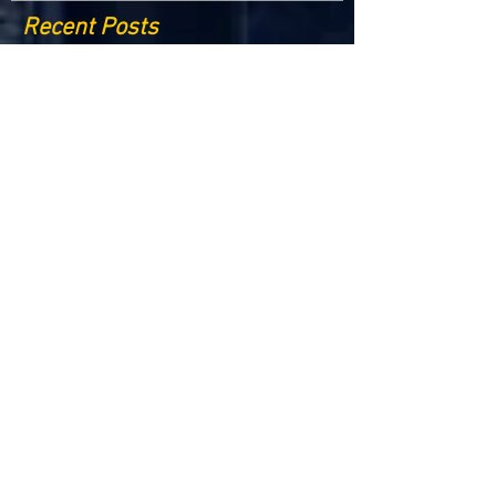
Recent Posts
Criptomonedele și impactul lor asupra
economiei globale: Riscuri și beneficii
Schimbările climatice la nivelul UE: de la
Acordul de la Paris la pachetul Fit for 55
Beneficiile partajării datelor în UE
Klaus Iohannis a găzduit summitul unde 9 șefi de
stat cer mai mulți soldați NATO la granițe
Ucraina crede că războiul cu Rusia ar putea
continua încă un an
Finlanda intenționează să ridice o barieră la
granița cu Rusia