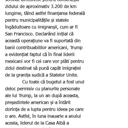
semnat directivele pentru construcția 
zidului de aproximativ 3.200 de km 
lungime, tăind astfel finanțarea federală 
pentru municipalitățile și statele 
îngăduitoare cu imigranșii, cum ar fi 
San Francisco. Declarând inițial că 
această operațiune va fi suportată din 
banii contribuabililor americani, Trump 
a evidențiat faptul că în final liderii 
mexicani vor fi cei care vor plăti pentru 
zidul destinat să pună capăt imigrației 
de la granița sudică a Statelor Unite.
            Cu toate că bugetul a fost unul 
deloc permisiv cu planurile personale 
ale lui Trump, la un an după aceasta, 
președintele american și-a întărit 
dorința de a lupta pentru ideea pe care 
o are. Astfel, în luna inauarie a anului 
acesta, liderul de la Casa Albă a 