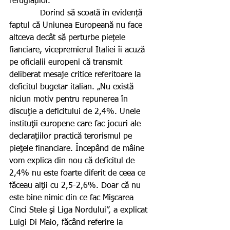
refugiaților.
            Dorind să scoată în evidență 
faptul că Uniunea Europeană nu face 
altceva decât să perturbe piețele 
fianciare, vicepremierul Italiei îi acuză 
pe oficialii europeni că transmit 
deliberat mesaje critice referitoare la 
deficitul bugetar italian. „Nu există 
niciun motiv pentru repunerea în 
discuţie a deficitului de 2,4%. Unele 
instituţii europene care fac jocuri ale 
declaraţiilor practică terorismul pe 
pieţele financiare. Începând de mâine 
vom explica din nou că deficitul de 
2,4% nu este foarte diferit de ceea ce 
făceau alţii cu 2,5-2,6%. Doar că nu 
este bine nimic din ce fac Mişcarea 
Cinci Stele şi Liga Nordului”, a explicat 
Luigi Di Maio, făcând referire la 