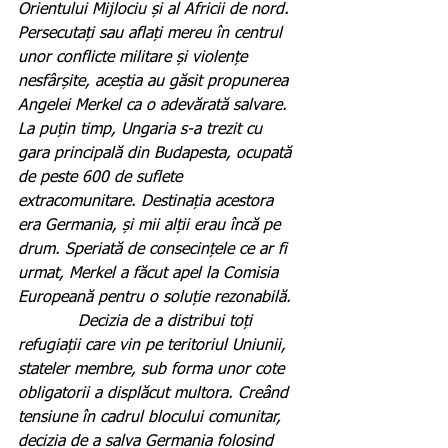
Orientului Mijlociu și al Africii de nord. 
Persecutați sau aflați mereu în centrul 
unor conflicte militare și violențe 
nesfârșite, aceștia au găsit propunerea 
Angelei Merkel ca o adevărată salvare. 
La puțin timp, Ungaria s-a trezit cu 
gara principală din Budapesta, ocupată 
de peste 600 de suflete 
extracomunitare. Destinația acestora 
era Germania, și mii alții erau încă pe 
drum. Speriată de consecințele ce ar fi 
urmat, Merkel a făcut apel la Comisia 
Europeană pentru o soluție rezonabilă.
            Decizia de a distribui toți 
refugiații care vin pe teritoriul Uniunii, 
stateler membre, sub forma unor cote 
obligatorii a displăcut multora. Creând 
tensiune în cadrul blocului comunitar, 
decizia de a salva Germania folosind 