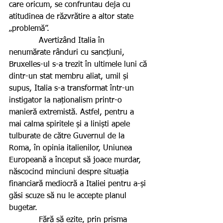
care oricum, se confruntau deja cu 
atitudinea de răzvrătire a altor state 
„problemă”.
            Avertizând Italia în 
nenumărate rânduri cu sancțiuni, 
Bruxelles-ul s-a trezit în ultimele luni că 
dintr-un stat membru aliat, umil și 
supus, Italia s-a transformat într-un 
instigator la naționalism printr-o 
manieră extremistă. Astfel, pentru a 
mai calma spiritele și a liniști apele 
tulburate de către Guvernul de la 
Roma, în opinia italienilor, Uniunea 
Europeană a început să joace murdar, 
născocind minciuni despre situația 
financiară mediocră a Italiei pentru a-și 
găsi scuze să nu le accepte planul 
bugetar.
            Fără să ezite, prin prisma 