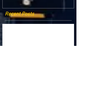
Recent Posts
Criptomonedele și impactul lor asupra
economiei globale: Riscuri și beneficii
Schimbările climatice la nivelul UE: de la
Acordul de la Paris la pachetul Fit for 55
Beneficiile partajării datelor în UE
Klaus Iohannis a găzduit summitul unde 9 șefi de
stat cer mai mulți soldați NATO la granițe
Ucraina crede că războiul cu Rusia ar putea
continua încă un an