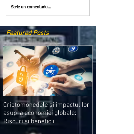
Scrie un comentariu...
Featured Posts
Medicamentele
Criptomonedele și impactul lor
cele mai ieftin
asupra economiei globale:
Riscuri și beneficii