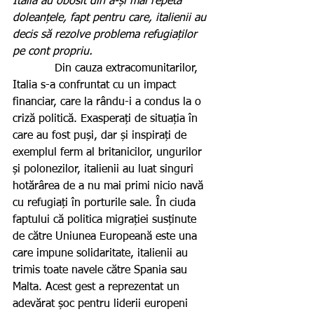
Italia au obosit din a-și mai repeta 
doleanțele, fapt pentru care, italienii au 
decis să rezolve problema refugiaților 
pe cont propriu.
            Din cauza extracomunitarilor, 
Italia s-a confruntat cu un impact 
financiar, care la rându-i a condus la o 
criză politică. Exasperați de situația în 
care au fost puși, dar și inspirați de 
exemplul ferm al britanicilor, ungurilor 
și polonezilor, italienii au luat singuri 
hotărârea de a nu mai primi nicio navă 
cu refugiați în porturile sale. În ciuda 
faptului că politica migrației susținute 
de către Uniunea Europeană este una 
care impune solidaritate, italienii au 
trimis toate navele către Spania sau 
Malta. Acest gest a reprezentat un 
adevărat șoc pentru liderii europeni 