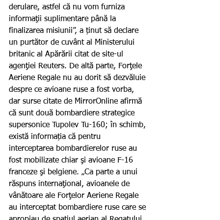
derulare, astfel că nu vom furniza 
informaţii suplimentare până la 
finalizarea misiunii”, a ținut să declare 
un purtător de cuvânt al Ministerului 
britanic al Apărării citat de site-ul 
agenţiei Reuters. De altă parte, Forţele 
Aeriene Regale nu au dorit să dezvăluie 
despre ce avioane ruse a fost vorba, 
dar surse citate de MirrorOnline afirmă 
că sunt două bombardiere strategice 
supersonice Tupolev Tu-160; în schimb, 
există informația că pentru 
interceptarea bombardierelor ruse au 
fost mobilizate chiar şi avioane F-16 
franceze şi belgiene. „Ca parte a unui 
răspuns internaţional, avioanele de 
vânătoare ale Forţelor Aeriene Regale 
au interceptat bombardiere ruse care se 
apropiau de spaţiul aerian al Regatului 