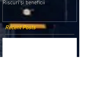
Riscuri și beneficii
Recent Posts
Criptomonedele și impactul lor asupra
economiei globale: Riscuri și beneficii
Schimbările climatice la nivelul UE: de la
Acordul de la Paris la pachetul Fit for 55
Beneficiile partajării datelor în UE
Klaus Iohannis a găzduit summitul unde 9 șefi de
stat cer mai mulți soldați NATO la granițe
Ucraina crede că războiul cu Rusia ar putea