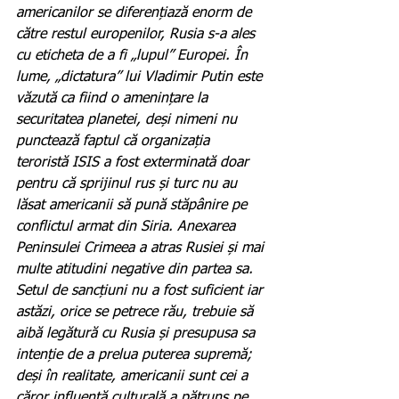
americanilor se diferențiază enorm de 
către restul europenilor, Rusia s-a ales 
cu eticheta de a fi „lupul” Europei. În 
lume, „dictatura” lui Vladimir Putin este 
văzută ca fiind o amenințare la 
securitatea planetei, deși nimeni nu 
punctează faptul că organizația 
teroristă ISIS a fost exterminată doar 
pentru că sprijinul rus și turc nu au 
lăsat americanii să pună stăpânire pe 
conflictul armat din Siria. Anexarea 
Peninsulei Crimeea a atras Rusiei și mai 
multe atitudini negative din partea sa. 
Setul de sancțiuni nu a fost suficient iar 
astăzi, orice se petrece rău, trebuie să 
aibă legătură cu Rusia și presupusa sa 
intenție de a prelua puterea supremă; 
deși în realitate, americanii sunt cei a 
căror influență culturală a pătruns pe 