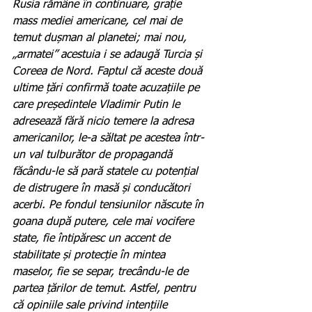
Rusia rămâne în continuare, grație 
mass mediei americane, cel mai de 
temut dușman al planetei; mai nou, 
„armatei” acestuia i se adaugă Turcia și 
Coreea de Nord. Faptul că aceste două 
ultime țări confirmă toate acuzațiile pe 
care președintele Vladimir Putin le 
adresează fără nicio temere la adresa 
americanilor, le-a săltat pe acestea într-
un val tulburător de propagandă 
făcându-le să pară statele cu potențial 
de distrugere în masă și conducători 
acerbi. Pe fondul tensiunilor născute în 
goana după putere, cele mai vocifere 
state, fie întipăresc un accent de 
stabilitate și protecție în mintea 
maselor, fie se separ, trecându-le de 
partea țărilor de temut. Astfel, pentru 
că opiniile sale privind intențiile 