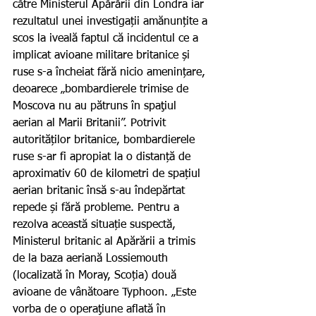
către Ministerul Apărării din Londra iar 
rezultatul unei investigații amănunțite a 
scos la iveală faptul că incidentul ce a 
implicat avioane militare britanice și 
ruse s-a încheiat fără nicio amenințare, 
deoarece „bombardierele trimise de 
Moscova nu au pătruns în spaţiul 
aerian al Marii Britanii”. Potrivit 
autorităților britanice, bombardierele 
ruse s-ar fi apropiat la o distanță de 
aproximativ 60 de kilometri de spațiul 
aerian britanic însă s-au îndepărtat 
repede și fără probleme. Pentru a 
rezolva această situație suspectă, 
Ministerul britanic al Apărării a trimis 
de la baza aeriană Lossiemouth 
(localizată în Moray, Scoția) două 
avioane de vânătoare Typhoon. „Este 
vorba de o operaţiune aflată în 