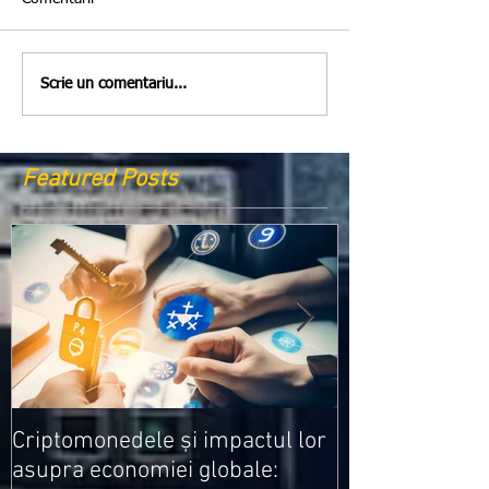
Scrie un comentariu...
Featured Posts
Medicamentele
Criptomonedele și impactul lor
cele mai ieftin
asupra economiei globale: