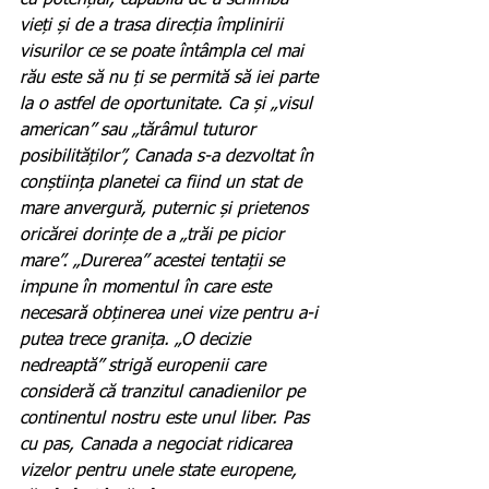
vieți și de a trasa direcția împlinirii 
visurilor ce se poate întâmpla cel mai 
rău este să nu ți se permită să iei parte 
la o astfel de oportunitate. Ca și „visul 
american” sau „tărâmul tuturor 
posibilităților”, Canada s-a dezvoltat în 
conștiința planetei ca fiind un stat de 
mare anvergură, puternic și prietenos 
oricărei dorințe de a „trăi pe picior 
mare”. „Durerea” acestei tentații se 
impune în momentul în care este 
necesară obținerea unei vize pentru a-i 
putea trece granița. „O decizie 
nedreaptă” strigă europenii care 
consideră că tranzitul canadienilor pe 
continentul nostru este unul liber. Pas 
cu pas, Canada a negociat ridicarea 
vizelor pentru unele state europene, 