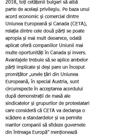
2018, toți cetățenii bulgari să aibă 
parte de același privilegiu. Pe baza unui 
acord economic și comercial dintre 
Uniunea Europeană și Canada (CETA), 
relația dintre cele două părți se poate 
apropia și mai mult deoarece, odată 
aplicat oferă companiilor Uniunii mai 
multe oportunități în Canada și invers. 
Avantajele trebuie să se aplice ambelor 
părți implicate și deși pare un început 
promițător „unele țări din Uniunea 
Europeană, în special Austria, sunt 
circumspecte în acceptarea acordului 
după demonstrații de masă ale 
sindicatelor și grupurilor de protestatari 
care consideră că CETA va declanșa o 
scădere a standardelor și va permite 
marilor companii să sfideze guvernele 
din întreaga Europă” menționează 