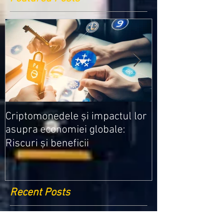
Medicamentele
Criptomonedele și impactul lor
cele mai ieftin
asupra economiei globale:
Riscuri și beneficii
Recent Posts