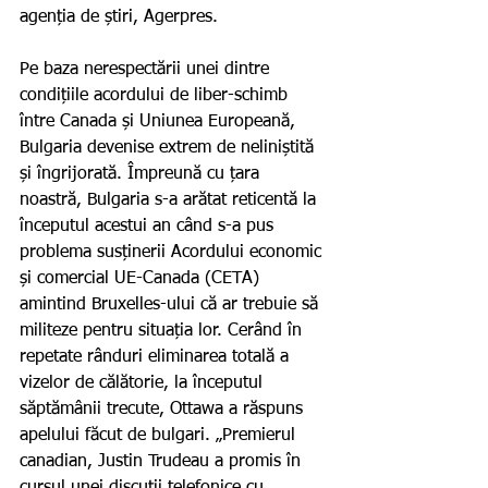
agenția de știri, Agerpres.
Pe baza nerespectării unei dintre 
condițiile acordului de liber-schimb 
între Canada și Uniunea Europeană, 
Bulgaria devenise extrem de neliniștită 
și îngrijorată. Împreună cu țara 
noastră, Bulgaria s-a arătat reticentă la 
începutul acestui an când s-a pus 
problema susținerii Acordului economic 
și comercial UE-Canada (CETA) 
amintind Bruxelles-ului că ar trebuie să 
militeze pentru situația lor. Cerând în 
repetate rânduri eliminarea totală a 
vizelor de călătorie, la începutul 
săptămânii trecute, Ottawa a răspuns 
apelului făcut de bulgari. „Premierul 
canadian, Justin Trudeau a promis în 
cursul unei discuții telefonice cu 