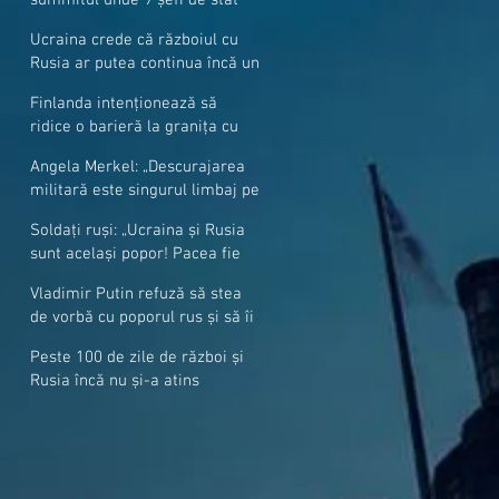
cer mai mulți soldați NATO la
Ucraina crede că războiul cu
granițe
Rusia ar putea continua încă un
an
Finlanda intenționează să
ridice o barieră la granița cu
Rusia
Angela Merkel: „Descurajarea
militară este singurul limbaj pe
care Putin îl înţelege”
Soldați ruși: „Ucraina și Rusia
sunt același popor! Pacea fie
cu voi, frați și surori”
Vladimir Putin refuză să stea
de vorbă cu poporul rus și să îi
răspundă la întrebări
Peste 100 de zile de război și
Rusia încă nu și-a atins
obiectivele sale militare
majore