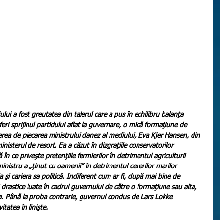
ui a fost greutatea din talerul care a pus în echilibru balanţa 
eri sprijinul partidului aflat la guvernare, o mică formaţiune de 
erea de plecarea ministrului danez al mediului, Eva Kjer Hansen, din 
nisterul de resort. Ea a căzut în dizgraţiile conservatorilor 
în ce priveşte pretenţiile fermierilor în detrimentul agriculturii 
ministru a „ţinut cu oamenii” în detrimentul cererilor marilor 
a şi cariera sa politică. Indiferent cum ar fi, după mai bine de 
 drastice luate în cadrul guvernului de către o formaţiune sau alta, 
acea. Până la proba contrarie, guvernul condus de Lars Lokke 
tatea în linişte.