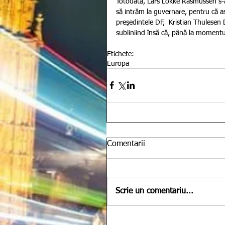
Totodată, Lars Lokke Rasmussen s-a 
să intrăm la guvernare, pentru că as
preşedintele DF,  Kristian Thulesen 
subliniind însă că, până la momentul 
Etichete:
Europa
Comentarii
Scrie un comentariu...