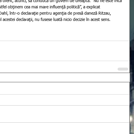
oferit, atunci, să conducă un guvern de dreapta. “Nu ne este frica 
tfel obţinem cea mai mare influenţă politică”, a explicat 
Dahl, într-o declaraţie pentru agenţia de presă daneză Ritzau, 
acestei declaraţii, nu fusese luată nicio decizie în acest sens.