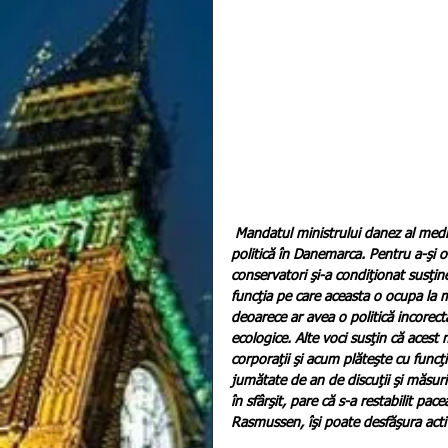
Mandatul ministrului danez al mediul
politică în Danemarca. Pentru a-şi of
conservatori şi-a condiţionat susţin
funcţia pe care aceasta o ocupa la mi
deoarece ar avea o politică incorectă 
ecologice. Alte voci susţin că acest 
corporaţii şi acum plăteşte cu funcţi
jumătate de an de discuţii şi măsuri
în sfârşit, pare că s-a restabilit p
Rasmussen, îşi poate desfăşura activi