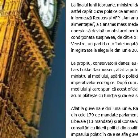
La finalul lunii februarie, ministru
astfel capăt crizei politice ce ame
informează Reuters și AFP. „Am anun
alimentației”, a transmis mass medie
dorește să devină un obstacol pent
condiţionată susţinerea, de către o 
Venstre, un partid cu o îndelungată 
înregistrate la alegerile din iunie 20
La propriu, conservatorii danezi a
Lars Lokke Rasmussen, aflat la pute
ministru al mediului, apără o politic
imperativelor ecologice. După cum ar
mediului şi care spun că acest oficia
acum plăteşte cu funcţia şi cariera sa
Aflat la guvernare din luna iunie, R
din cele 179 de mandate parlamentar
Liberale (13 mandate) și al Conserv
consultări cu liderii politici din co
impasului politic în care se afla guv