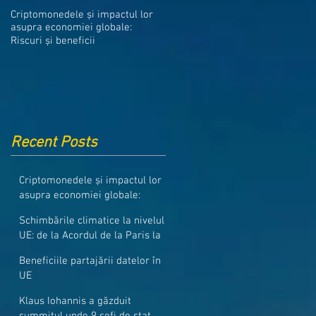
Medicamentele din Romania, cel
Criptomonedele și impactul lor
mai ieftine din intreaga UE
asupra economiei globale:
Riscuri și beneficii
Recent Posts
Criptomonedele și impactul lor
asupra economiei globale:
Riscuri și beneficii
Schimbările climatice la nivelul
UE: de la Acordul de la Paris la
pachetul Fit for 55
Beneficiile partajării datelor în
UE
Klaus Iohannis a găzduit
summitul unde 9 șefi de stat