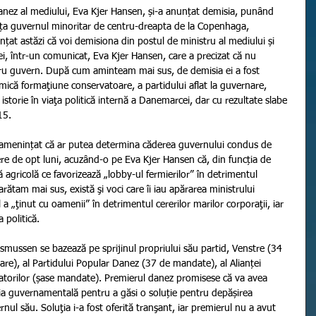
l danez al mediului, Eva Kjer Hansen, și-a anunțat demisia, punând 
nința guvernul minoritar de centru-dreapta de la Copenhaga, 
țat astăzi că voi demisiona din postul de ministru al mediului și 
i, într-un comunicat, Eva Kjer Hansen, care a precizat că nu 
ru guvern. După cum aminteam mai sus, de demisia ei a fost 
mică formaţiune conservatoare, a partidului aflat la guvernare, 
istorie în viaţa politică internă a Danemarcei, dar cu rezultate slabe 
15.
u amenințat că ar putea determina căderea guvernului condus de 
re de opt luni, acuzând-o pe Eva Kjer Hansen că, din funcția de 
ă agricolă ce favorizează „lobby-ul fermierilor” în detrimentul 
ătam mai sus, există şi voci care îi iau apărarea ministrului 
l a „ţinut cu oamenii” în detrimentul cererilor marilor corporaţii, iar 
 politică.
asmussen se bazează pe sprijinul propriului său partid, Venstre (34 
e), al Partidului Popular Danez (37 de mandate), al Alianței 
atorilor (șase mandate). Premierul danez promisese că va avea 
aliția guvernamentală pentru a găsi o soluție pentru depășirea 
ernul său. Soluţia i-a fost oferită tranşant, iar premierul nu a avut 