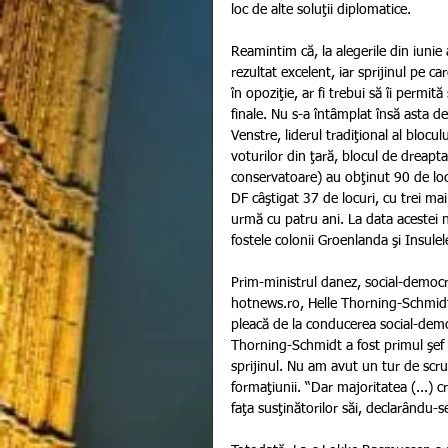
loc de alte soluţii diplomatice.
Reamintim că, la alegerile din iunie
rezultat excelent, iar sprijinul pe ca
în opoziţie, ar fi trebui să îi perm
finale. Nu s-a întâmplat însă asta d
Venstre, liderul tradiţional al blo
voturilor din ţară, blocul de dreapta
conservatoare) au obţinut 90 de loc
DF câştigat 37 de locuri, cu trei ma
urmă cu patru ani. La data acestei n
fostele colonii Groenlanda şi Insule
Prim-ministrul danez, social-democr
hotnews.ro, Helle Thorning-Schmidt 
pleacă de la conducerea social-democ
Thorning-Schmidt a fost primul şef
sprijinul. Nu am avut un tur de scr
formaţiunii. “Dar majoritatea (...) 
faţa susţinătorilor săi, declarându-se