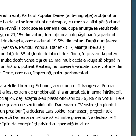
 anul trecut, Partidul Popular Danez (anti-imigraţie) a obţinut un 
re l-a dat altor formaţiuni de dreapta, cu care s-a aflat până atunci, 
ită să revină la conducerea Danemarcei, după anunţarea rezultatelor 
eşi, cu 21,1% din voturi, formaţiunea a depăşit până şi partidul 
cului de dreapta, care a adunat 19,5% din voturi. După numărarea 
 (Venstre, Partidul Popular Danez -DF -, Alianţa liberală şi 
uri faţă de 85 obţinute de blocul de stânga, în prezent la putere. 
i multe decât Venstre şi cu 15 mai mult decât a reuşit să obţină în 
umărători, potrivit Reuters, nu fuseseră validate toate voturile din 
le Feroe, care dau, împreună, patru parlamentari.
ata Helle Thorning-Schmidt, a recunoscut înfrângerea. Potrivit 
a fost extrem de emoţionată, şi a anunţat că, în urma înfrângerii, 
raţilor, deşi aceştia s-au plasat onorabil cu 26,3% din voturi. Helle 
 de guvern de sex feminin din Danemarca. “Venstre şi-a pierdut 
utin prea bun”, a declarat Lars Lokke Rasmussen, preşedintele 
crede că Danemarca trebuie să schimbe guvernul”, a declarat el în 
 “plin de energie” şi privind cu speranţă în viitor.