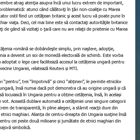
membre atrag atenţia asupra încă unui lucru extrem de important, 
problematică: atunci când călătoriţi în ţări non-coaliţie cu Marea 
zitator ostil fiind un cetăţean britanic şi acest lucru vă poate pune în 
ar viaţa. Deci, cel mai bine este să contactaţi autorităţile britanice 
i de gând să vizitaţi o ţară care nu are relaţii de prietenie cu Marea 
ăţenia română se dobândeşte simplu, prin naştere, adopţie, 
ăţenia a devenit un soi de monedă electorală de schimb. Este vorba 
 adoptat o lege care facilitează accesul la cetățenia ungară pentru 
e vecine Ungariei, relatează Reuters și MTI.  
“pentru”, trei “împotrivă” și cinci “abțineri”, le permite etnicilor 
 ungară, însă numai dacă pot demonstra că au origine ungară și că 
 să locuiască în Ungaria pentru a obține cetățenia, însă, în același 
vot. Această dublare automată a cetăţeniei unei singure categorii 
trem de transparentă, în pline alegeri, a stârnit reacţii dure din 
or etnici maghiari. Alianța de centru-dreapta din Ungaria susţine însă 
 pentru cei peste două milioane și jumătate de etnici maghiari din 
majoră simbolică. 