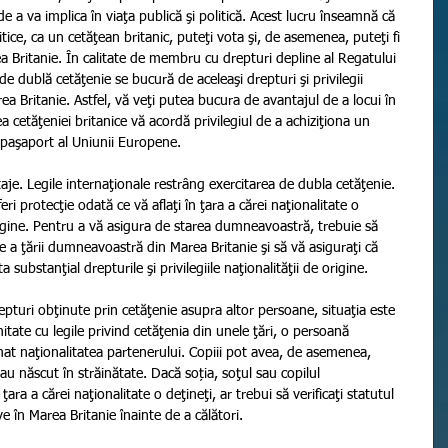
de a va implica în viaţa publică şi politică. Acest lucru înseamnă că 
itice, ca un cetăţean britanic, puteţi vota şi, de asemenea, puteţi fi 
ea Britanie. În calitate de membru cu drepturi depline al Regatului 
de dublă cetăţenie se bucură de aceleaşi drepturi şi privilegii 
ea Britanie. Astfel, vă veţi putea bucura de avantajul de a locui în 
cetăţeniei britanice vă acordă privilegiul de a achiziţiona un 
 paşaport al Uniunii Europene. 
aje. Legile internaţionale restrâng exercitarea de dubla cetăţenie. 
i protecţie odată ce vă aflaţi în ţara a cărei naţionalitate o 
gine. Pentru a vă asigura de starea dumneavoastră, trebuie să 
ce a ţării dumneavoastră din Marea Britanie şi să vă asiguraţi că 
substanţial drepturile şi privilegiile naţionalităţii de origine. 
epturi obţinute prin cetăţenie asupra altor persoane, situaţia este 
mitate cu legile privind cetăţenia din unele ţări, o persoană 
t naţionalitatea partenerului. Copiii pot avea, de asemenea, 
au născut în străinătate. Dacă soția, soţul sau copilul 
a a cărei naţionalitate o deţineţi, ar trebui să verificaţi statutul 
ve în Marea Britanie înainte de a călători. 