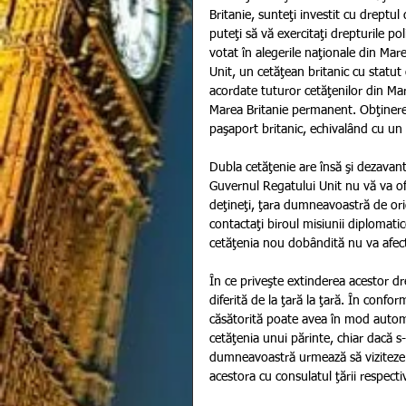
Britanie, sunteţi investit cu dreptul 
puteţi să vă exercitaţi drepturile pol
votat în alegerile naţionale din Mar
Unit, un cetăţean britanic cu statut 
acordate tuturor cetăţenilor din Mar
Marea Britanie permanent. Obţinerea 
paşaport britanic, echivalând cu un
Dubla cetăţenie are însă şi dezavant
Guvernul Regatului Unit nu vă va ofer
deţineţi, ţara dumneavoastră de ori
contactaţi biroul misiunii diplomati
cetăţenia nou dobândită nu va afecta 
În ce priveşte extinderea acestor dr
diferită de la ţară la ţară. În confor
căsătorită poate avea în mod automa
cetăţenia unui părinte, chiar dacă s-
dumneavoastră urmează să viziteze ţar
acestora cu consulatul ţării respecti