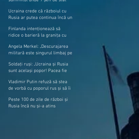
cer mai mulți soldați NATO la
Ucraina crede că războiul cu
granițe
Rusia ar putea continua încă un
an
Finlanda intenționează să
ridice o barieră la granița cu
Rusia
Angela Merkel: „Descurajarea
militară este singurul limbaj pe
care Putin îl înţelege”
Soldați ruși: „Ucraina și Rusia
sunt același popor! Pacea fie
cu voi, frați și surori”
Vladimir Putin refuză să stea
de vorbă cu poporul rus și să îi
răspundă la întrebări
Peste 100 de zile de război și
Rusia încă nu și-a atins
obiectivele sale militare
majore