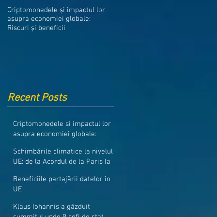
Medicamentele din Romania, cel
Criptomonedele și impactul lor
mai ieftine din intreaga UE
asupra economiei globale:
Riscuri și beneficii
Recent Posts
Criptomonedele și impactul lor
asupra economiei globale:
Riscuri și beneficii
Schimbările climatice la nivelul
UE: de la Acordul de la Paris la
pachetul Fit for 55
Beneficiile partajării datelor în
UE
Klaus Iohannis a găzduit
summitul unde 9 șefi de stat