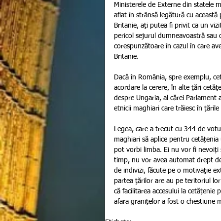
Ministerele de Externe din statele 
aflat în strânsă legătură cu această 
Britanie, aţi putea fi privit ca un vi
pericol sejurul dumneavoastră sau chi
corespunzătoare în cazul în care aveţ
Britanie. 
Dacă în România, spre exemplu, cet
acordare la cerere, în alte ţări cet
despre Ungaria, al cărei Parlament a
etnicii maghiari care trăiesc în țăril
Legea, care a trecut cu 344 de voturi 
maghiari să aplice pentru cetățenia
pot vorbi limba. Ei nu vor fi nevoiți
timp, nu vor avea automat drept de 
de indivizi, făcute pe o motivaţie ex
partea ţărilor are au pe teritoriul l
că facilitarea accesului la cetățenie
afara granițelor a fost o chestiune 