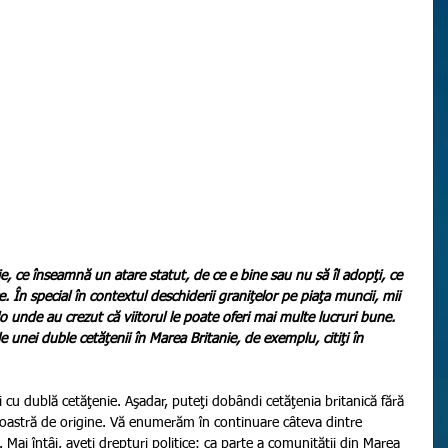
e, ce înseamnă un atare statut, de ce e bine sau nu să îl adopţi, ce 
 În special în contextul deschiderii graniţelor pe piaţa muncii, mii 
 unde au crezut că viitorul le poate oferi mai multe lucruri bune. 
 unei duble cetăţenii în Marea Britanie, de exemplu, citiţi în 
i cu dublă cetăţenie. Aşadar, puteţi dobândi cetăţenia britanică fără 
oastră de origine. Vă enumerăm în continuare câteva dintre 
. Mai întâi, aveţi drepturi politice: ca parte a comunităţii din Marea 