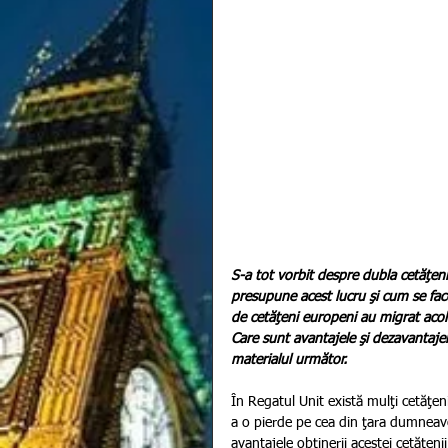
S-a tot vorbit despre dubla cetăţeni
presupune acest lucru şi cum se face.
de cetăţeni europeni au migrat acolo
Care sunt avantajele şi dezavantajele
materialul următor.
În Regatul Unit există mulţi cetăţen
a o pierde pe cea din ţara dumneav
avantajele obţinerii acestei cetăţenii