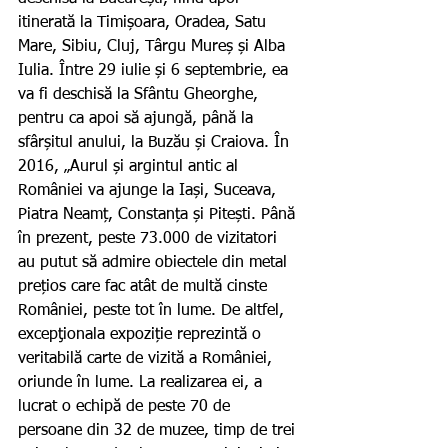
itinerată la Timișoara, Oradea, Satu 
Mare, Sibiu, Cluj, Târgu Mureș și Alba 
Iulia. Între 29 iulie și 6 septembrie, ea 
va fi deschisă la Sfântu Gheorghe, 
pentru ca apoi să ajungă, până la 
sfârșitul anului, la Buzău și Craiova. În 
2016, „Aurul și argintul antic al 
României va ajunge la Iași, Suceava, 
Piatra Neamț, Constanța și Pitești. Până 
în prezent, peste 73.000 de vizitatori 
au putut să admire obiectele din metal 
prețios care fac atât de multă cinste 
României, peste tot în lume. De altfel, 
excepţionala expoziție reprezintă o 
veritabilă carte de vizită a României, 
oriunde în lume. La realizarea ei, a 
lucrat o echipă de peste 70 de 
persoane din 32 de muzee, timp de trei 