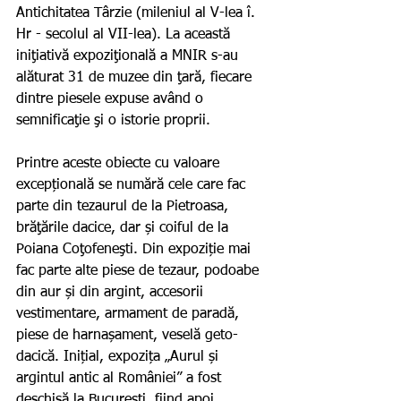
Antichitatea Târzie (mileniul al V-lea î. 
Hr - secolul al VII-lea). La această 
iniţiativă expoziţională a MNIR s-au 
alăturat 31 de muzee din ţară, fiecare 
dintre piesele expuse având o 
semnificaţie şi o istorie proprii. 
Printre aceste obiecte cu valoare 
excepțională se numără cele care fac 
parte din tezaurul de la Pietroasa, 
brăţările dacice, dar și coiful de la 
Poiana Coţofeneşti. Din expoziție mai 
fac parte alte piese de tezaur, podoabe 
din aur și din argint, accesorii 
vestimentare, armament de paradă, 
piese de harnașament, veselă geto-
dacică. Inițial, expozița „Aurul și 
argintul antic al României” a fost 
deschisă la București, fiind apoi 