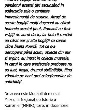
pământul acestei țări ascunzând în 
adâncurile sale o cantitate 
impresionantă de resurse. Atrași de 
aceste bogății mulți dușmani au călcat 
hotarele acestui ținut. Romanii au fost 
vrăjiți de aurul dacic, iar boierii români 
au cărat aur și alte bogății cu carele 
către Înalta Poartă. Tot ce s-a 
descoperit până acum, obiecte din aur 
și argint, au intrat în colecții muzeale, 
în cazul în care artefactele prețioase nu 
au luat, ilegal, drumul străinătății, fiind 
vândute pe bani grei colecționarilor de 
antichități.  
De aceea este lăudabil demersul 
Muzeului Naţional de Istorie a 
României (MNIR), care, în decembrie 