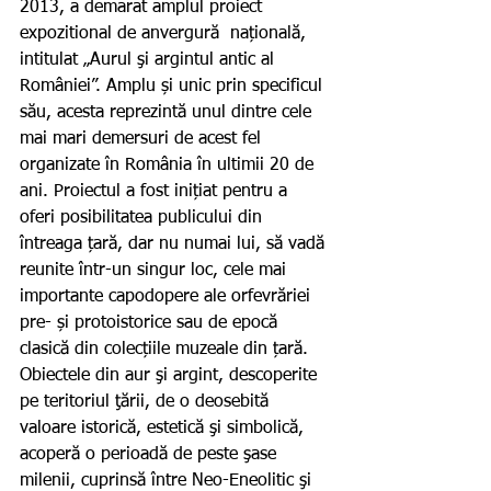
2013, a demarat amplul proiect 
expozitional de anvergură  națională, 
intitulat „Aurul şi argintul antic al 
României”. Amplu și unic prin specificul 
său, acesta reprezintă unul dintre cele 
mai mari demersuri de acest fel 
organizate în România în ultimii 20 de 
ani. Proiectul a fost inițiat pentru a 
oferi posibilitatea publicului din 
întreaga țară, dar nu numai lui, să vadă 
reunite într-un singur loc, cele mai 
importante capodopere ale orfevrăriei 
pre- și protoistorice sau de epocă 
clasică din colecțiile muzeale din țară. 
Obiectele din aur şi argint, descoperite 
pe teritoriul ţării, de o deosebită 
valoare istorică, estetică şi simbolică, 
acoperă o perioadă de peste şase 
milenii, cuprinsă între Neo-Eneolitic şi 