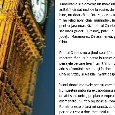
Transilvania și a devenit un mare iubit
arătat încântat încă de la sosire, da
bine, nu doar că s-a întors, dar a c
“The Telegraph” chiar numindu-l, la
pentru țara noastră, “prințul Charles
sat Viscri (județul Brașov), patru în
județul Maramureș. De asemenea, pri
Sibiu. 
Prințul Charles nu a ținut secretă d
repetate rânduri în presa britanică 
peisajele pe care le-a întâlnit în tim
adresa României se aud și în documen
Charlie Ottley și Alasdair Grant desp
“Unul dintre motivele pentru care î
frumusețea naturală extraordinară a p
de aici sunt unice, pe plan europea
asemănător. Sunt o bijuterie a Româ
România este o țară minunată, cu oa
partea a treia a documentarului.  