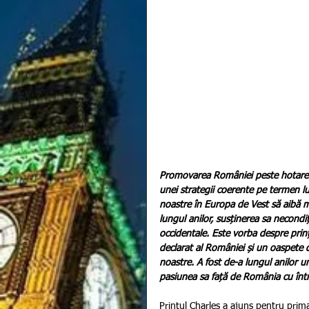
Promovarea României peste hotare ca
unei strategii coerente pe termen lu
noastre în Europa de Vest să aibă mul
lungul anilor, susținerea sa necondi
occidentale. Este vorba despre prinț
declarat al României și un oaspete de
noastre. A fost de-a lungul anilor u
pasiunea sa față de România cu înt
Prințul Charles a ajuns pentru prima