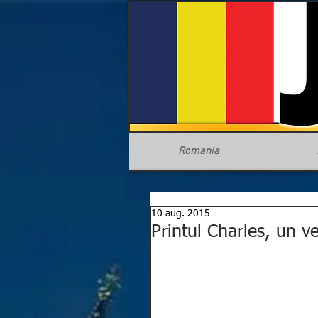
Romania
10 aug. 2015
Printul Charles, un v