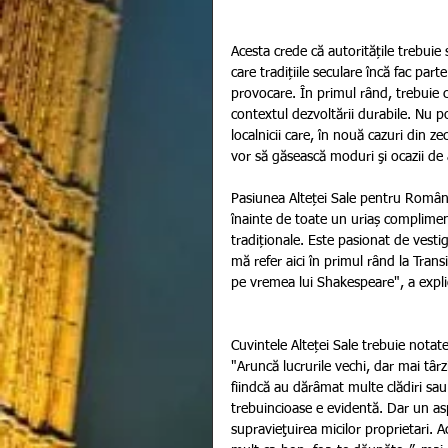
Acesta crede că autoritățile trebuie 
care tradițiile seculare încă fac part
provocare. În primul rând, trebuie c
contextul dezvoltării durabile. Nu po
localnicii care, în nouă cazuri din z
vor să găsească moduri şi ocazii de a
Pasiunea Alteței Sale pentru Români
înainte de toate un uriaș compliment
tradiționale. Este pasionat de vestig
mă refer aici în primul rând la Tran
pe vremea lui Shakespeare", a explica
Cuvintele Alteței Sale trebuie notat
"Aruncă lucrurile vechi, dar mai târz
fiindcă au dărâmat multe clădiri sau
trebuincioase e evidentă. Dar un asp
supravieţuirea micilor proprietari. A