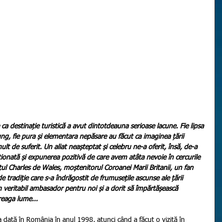
 destinație turistică a avut dintotdeauna serioase lacune. Fie lipsa 
ng, fie pura și elementara nepăsare au făcut ca imaginea țării 
t de suferit. Un aliat neașteptat și celebru ne-a oferit, însă, de-a 
ționată și expunerea pozitivă de care avem atâta nevoie în cercurile 
ul Charles de Wales, moștenitorul Coroanei Marii Britanii, un fan 
 tradiție care s-a îndrăgostit de frumusețile ascunse ale țării 
n veritabil ambasador pentru noi și a dorit să împărtășească 
reaga lume...
 dată în România în anul 1998, atunci când a făcut o vizită în 