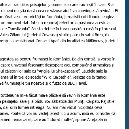
or al tradițiilor, peisajelor și oamenilor care i-au ieșit în cale. S-a 
r nimeni nu știa dacă ceea ce văzuse aici îl va convinge să revină... Ei 
umpărat zece proprietăți în România, jurnaliștii cotidianului englez 
 un moment dat, într-un reportaj referitor la pasiunea acestuia 
 de Transilvania”. Acesta deține în țara noastră o casă în pitorescul 
 Valea Zălanului (județul Covasna) și alte patru în satul Breb, din 
nțul a achiziționat Conacul Apafi din localitatea Mălâncrav, județul 
ragostea sa pentru frumusețile României. Ba din contră, a vorbit în 
despre universul fascinant descoperit aici, comparând atmosfera și 
pul călătoriilor sale cu “Anglia lui Shakespeare”. Laudele sale la 
tarul în trei episoade “Wild Carpathia”, realizat de britanicii 
re frumusețile țrii noastre și difuzat de BBC Travel.  
ntotdeauna mi-a făcut mare plăcere să revin în România este 
eisajelor sale și a pădurilor sălbatice din Munții Carpați. Pajiștile 
n, dar și în lumea întreagă. Nu am mai văzut niciodată ceva 
niei. Poate că voi nu vedeți acest lucru acum, însă eu consider că 
meni remarcabili, care au îndurat multe", spune Alteța Sa în 