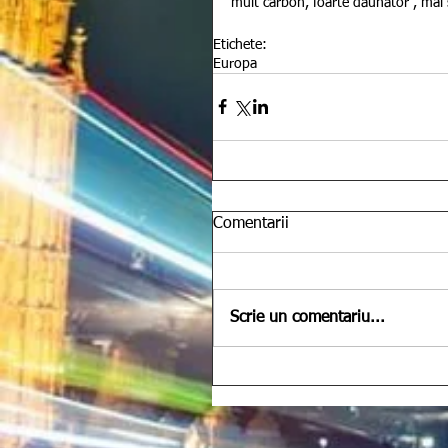
mult carbon, foarte dăunător”, mai 
Etichete:
Europa
Comentarii
Scrie un comentariu...