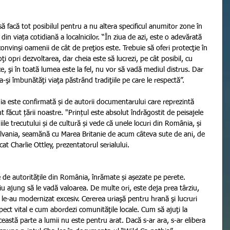
să facă tot posibilul pentru a nu altera specificul anumitor zone în 
e din viața cotidiană a localnicilor. “În ziua de azi, este o adevărată 
onvinşi oamenii de cât de preţios este. Trebuie să oferi protecţie în 
ţi opri dezvoltarea, dar cheia este să lucrezi, pe cât posibil, cu 
ece, şi în toată lumea este la fel, nu vor să vadă mediul distrus. Dar 
-şi îmbunătăţi viaţa păstrând tradiţiile pe care le respectă”. 
a este confirmată și de autorii documentarului care reprezintă 
 făcut țării noastre. "Prințul este absolut îndrăgostit de peisajele 
iile trecutului și de cultură și vede că unele locuri din România, și 
silvania, seamănă cu Marea Britanie de acum câteva sute de ani, de 
t Charlie Ottley, prezentatorul serialului.  
e de autoritățile din România, înrămate și așezate pe perete. 
iu ajung să le vadă valoarea. De multe ori, este deja prea târziu, 
 le-au modernizat excesiv. Cererea uriaşă pentru hrană şi lucruri 
ect vital e cum abordezi comunităţile locale. Cum să ajuţi la 
ceastă parte a lumii nu este pentru arat. Dacă s-ar ara, s-ar elibera 