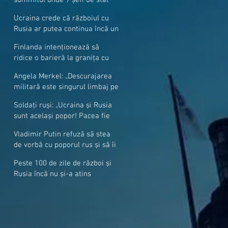
cer mai mulți soldați NATO la
Ucraina crede că războiul cu
granițe
Rusia ar putea continua încă un
an
Finlanda intenționează să
ridice o barieră la granița cu
Rusia
Angela Merkel: „Descurajarea
militară este singurul limbaj pe
care Putin îl înţelege”
Soldați ruși: „Ucraina și Rusia
sunt același popor! Pacea fie
cu voi, frați și surori”
Vladimir Putin refuză să stea
de vorbă cu poporul rus și să îi
răspundă la întrebări
Peste 100 de zile de război și
Rusia încă nu și-a atins
obiectivele sale militare
majore