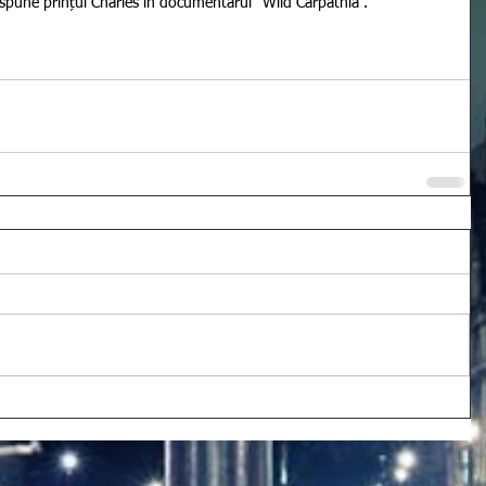
spune prințul Charles în documentarul “Wild Carpathia”.   