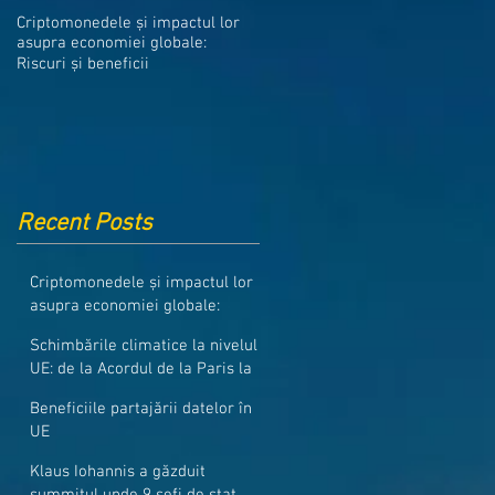
Medicamentele din Romania, cel
Criptomonedele și impactul lor
mai ieftine din intreaga UE
asupra economiei globale:
Riscuri și beneficii
Recent Posts
Criptomonedele și impactul lor
asupra economiei globale:
Riscuri și beneficii
Schimbările climatice la nivelul
UE: de la Acordul de la Paris la
pachetul Fit for 55
Beneficiile partajării datelor în
UE
Klaus Iohannis a găzduit
summitul unde 9 șefi de stat