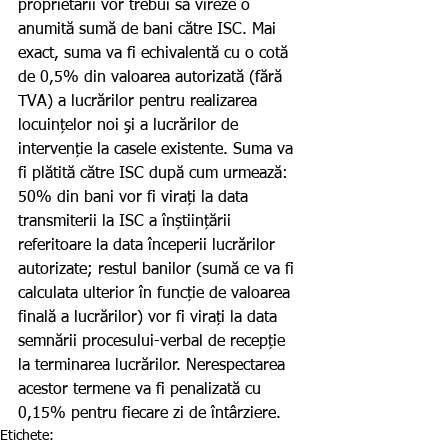
proprietarii vor trebui să vireze o 
anumită sumă de bani către ISC. Mai 
exact, suma va fi echivalentă cu o cotă 
de 0,5% din valoarea autorizată (fără 
TVA) a lucrărilor pentru realizarea 
locuințelor noi şi a lucrărilor de 
intervenție la casele existente. Suma va 
fi plătită către ISC după cum urmează: 
50% din bani vor fi virați la data 
transmiterii la ISC a înștiințării 
referitoare la data începerii lucrărilor 
autorizate; restul banilor (sumă ce va fi 
calculata ulterior în funcție de valoarea 
finală a lucrărilor) vor fi virați la data 
semnării procesului-verbal de recepție 
la terminarea lucrărilor. Nerespectarea 
acestor termene va fi penalizată cu 
0,15% pentru fiecare zi de întârziere.
Etichete: