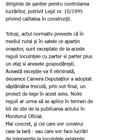
diriginte de șantier pentru controlarea 
lucrărilor, potrivit Legii nr. 10/1995 
privind calitatea în construcții. 
Totuși, actul normativ prevede că în 
mediul rural și în satele ce aparțin 
orașelor, sunt exceptate de la aceste 
reguli locuințele cu parter si parter plus 
un etaj si anexele gospodărești. 
Această excepție va fi eliminată, 
deoarece Camera Deputaților a adoptat 
săptămâna trecută, prin vot final, un 
proiect de lege în acest sens. Noile 
reguli ar urma să se aplice în termen de 
60 de zile de la publicarea actului în 
Monitorul Oficial. 
Mai concret, şi cei care vor construi 
case la tară - sau care vor face lucrări 
de intervenție la locuințele existente, 