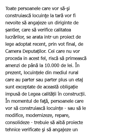
Toate persoanele care vor să-şi 
construiască locuinţe la tară vor fi 
nevoite să angajeze un diriginte de 
șantier, care să verifice calitatea 
lucrărilor, se arata intr-un proiect de 
lege adoptat recent, prin vot final, de 
Camera Deputaților. Cei care nu vor 
proceda in acest fel, riscă să primească 
amenzi de până la 10.000 de lei. În 
prezent, locuințele din mediul rural 
care au parter sau parter plus un etaj 
sunt exceptate de această obligație 
impusă de Legea calității în construcții. 
În momentul de faţă, persoanele care 
vor să construiască locuințe - sau să le 
modifice, modernizeze, repare, 
consolideze - trebuie să aibă proiecte 
tehnice verificate şi să angajeze un 