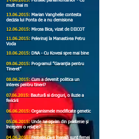
14.06.2015:
Pensiile parlamentarilor - Cu
mult mai m
13.06.2015:
Marian Vanghelie contesta
decizia lui Ponta de a nu demisiona
12.06.2015:
Mircea Bica, vizat de DIICOT
11.06.2015:
Pelerinaj la Manastirea Petru
Voda
10.06.2015:
DNA - Cu Kovesi spre mai bine
09.06.2015:
Programul ”Garanția pentru
Tineret”
08.06.2015:
Cum a devenit politica un
interes pentru tineri?
07.06.2015:
Bautură si droguri, o iluzie a
fericirii
06.06.2015:
Organismele modificate genetic
05.06.2015:
Unde ne oprim din prietenie și
începem o relație?
04.06.2015:
Femeile care înșeală sunt femei