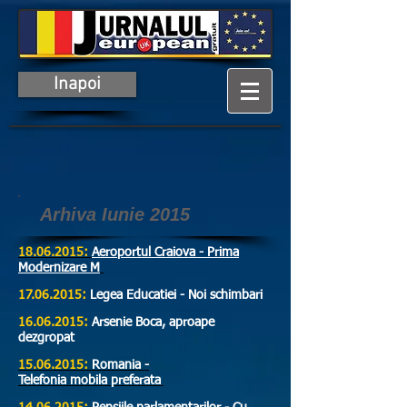
Inapoi
Arhiva Iunie 2015
18.06.2015:
Aeroportul Craiova - Prima
Modernizare M
17.06.2015:
Legea Educatiei - Noi schimbari
16.06.2015:
Arsenie Boca, aproape
dezgropat
15.06.2015:
Romania -
Telefonia mobila preferata