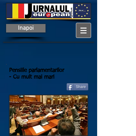
Inapoi
Pensiile parlamentarilor
- Cu mult mai mari
Share