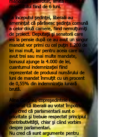
mandatului exercitat, limita minimă a
mandatului fiind de 6 luni.
La începutul şedinţei, liberalii au
ameninţat că părăsesc şedinţa comună
a celor două camere, fiind nemulţumiţi
de proiect. Deputaţii şi senatorii care
ies la pensie după ce au avut un singur
mandat vor primi cu cel puţin 1.200 de
lei mai mult, iar pentru aceia care au
avut trei sau mai multe mandate,
bonusul ajunge la 4.000 de lei,
cuantumul indemnizaţiei fiind
reprezentat de produsul numărului de
luni de mandat înmulţit cu un procent
de 0,55% din indemnizaţia lunară
brută.
Alina Gorghiu, copreşedintele PNL, a
declarat că liberalii au votat împotrivă.
„Nu cred că parlamentarii sunt o
prioritate şi trebuie respectat principiul
contributivităţii, chiar şi când vorbim
despre parlamentari.
Nu cred că sunt argumente pentru