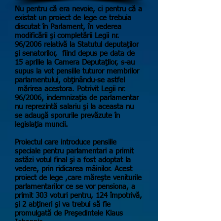
Nu pentru că era nevoie, ci pentru că a
existat un proiect de lege ce trebuia
discutat în Parlament, în vederea
modificării şi completării Legii nr.
96/2006 relativă la Statutul deputaţilor
şi senatorilor, fiind depus pe data de
15 aprilie la Camera Deputaţilor, s-au
supus la vot pensiile tuturor membrilor
parlamentului, obţinându-se astfel
mărirea acestora. Potrivit Legii nr.
96/2006, indemnizaţia de parlamentar
nu reprezintă salariu şi la aceasta nu
se adaugă sporurile prevăzute în
legislaţia muncii.
Proiectul care introduce pensiile
speciale pentru parlamentari a primit
astăzi votul final şi a fost adoptat la
vedere, prin ridicarea mâinilor. Acest
proiect de lege ,care măreşte veniturile
parlamentarilor ce se vor pensiona, a
primit 303 voturi pentru, 124 împotrivă,
şi 2 abţineri şi va trebui să fie
promulgată de Preşedintele Klaus