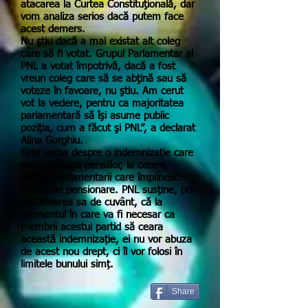
atacarea la Curtea Constituţională, dar
vom analiza serios dacă putem face
acest demers.
Nu ştiu dacă a mai existat alt coleg
care să fi votat. Grupul Parlamentar al
PNL a votat împotrivă, dacă a fost
vreun coleg care să se abţină sau să
voteze în favoare, nu ştiu. Am cerut
vot la vedere, pentru ca majoritatea
parlamentară să îşi asume public
poziţia, cum a făcut şi PNL”, a declarat
Alina Gorghiu.
Este vorba despre o indemnizaţie care
se va adăuga pensiilor, la cerere,
pentru parlamentarii care împlinesc
vârsta de pensionare. PNL susține, prin
purtătoarea sa de cuvânt, că la
momentul în care va fi necesar ca
membrii acestui partid să ceara
această indemnizație, ei nu vor abuza
de acest nou drept, ci îl vor folosi în
limitele bunului simț.
Share